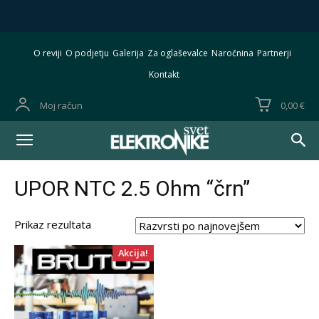
O reviji
O podjetju
Galerija
Za oglaševalce
Naročnina
Partnerji
Kontakt
Moj račun
0,00 €
UPOR NTC 2.5 Ohm “črn”
Prikaz rezultata
Akcija!