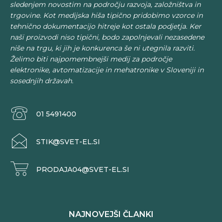
sledenjem novostim na področju razvoja, založništva in
trgovine. Kot medijska hiša tipično pridobimo vzorce in
tehnično dokumentacijo hitreje kot ostala podjetja. Ker
naši proizvodi niso tipični, bodo zapolnjevali nezasedene
niše na trgu, ki jih je konkurenca še ni utegnila razviti.
Želimo biti najpomembnejši medij za področje
elektronike, avtomatizacije in mehatronike v Sloveniji in
sosednjih državah.
01 5491400
STIK@SVET-EL.SI
PRODAJA04@SVET-EL.SI
NAJNOVEJŠI ČLANKI