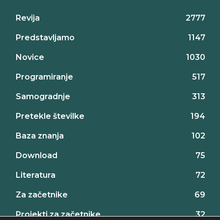
Revija
2777
Predstavljamo
1147
Novice
1030
Programiranje
517
Samogradnje
313
Pretekle številke
194
Baza znanja
102
Download
75
Literatura
72
Za začetnike
69
Projekti za začetnike
32