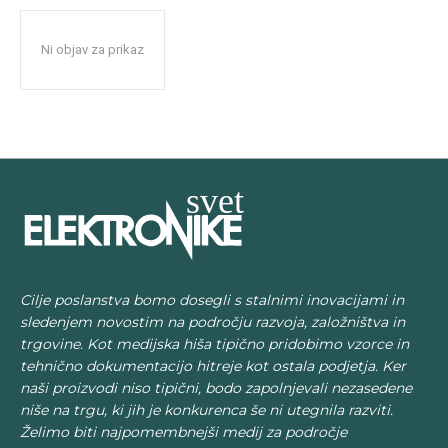
Ni objav za prikaz
Cilje poslanstva bomo dosegli s stalnimi inovacijami in
sledenjem novostim na področju razvoja, založništva in
trgovine. Kot medijska hiša tipično pridobimo vzorce in
tehnično dokumentacijo hitreje kot ostala podjetja. Ker
naši proizvodi niso tipični, bodo zapolnjevali nezasedene
niše na trgu, ki jih je konkurenca še ni utegnila razviti.
Želimo biti najpomembnejši medij za področje