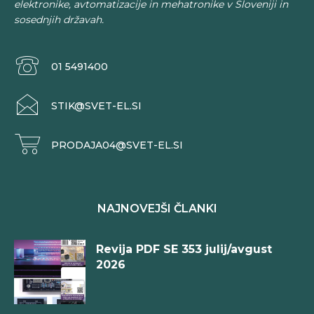
elektronike, avtomatizacije in mehatronike v Sloveniji in
sosednjih državah.
01 5491400
STIK@SVET-EL.SI
PRODAJA04@SVET-EL.SI
NAJNOVEJŠI ČLANKI
Revija PDF SE 353 julij/avgust
2026