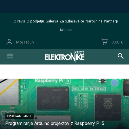
O reviji
O podjetju
Galerija
Za oglaševalce
Naročnina
Partnerji
Kontakt
Moj račun
0,00 €
RASPBERRY PI_PROGRAMI
Android programi
BASCOM programi
C programi
Domov
Download
Raspberry Pi_programi
PROGRAMIRANJE
Programiranje Arduino projektov z Raspberry Pi 5