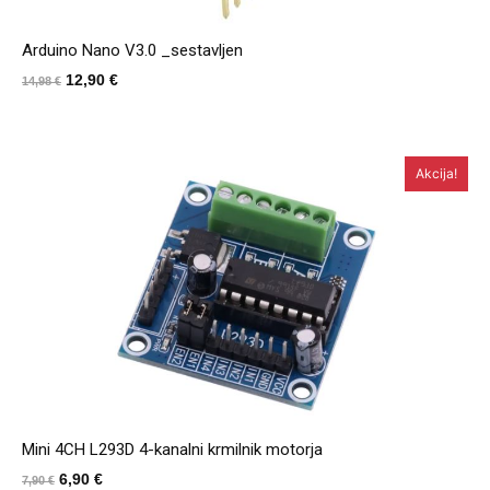
Arduino Nano V3.0 _sestavljen
Izvirna
Trenutna
12,90
€
14,98
€
cena
cena
je
je:
bila:
12,90 €.
Akcija!
14,98 €.
Mini 4CH L293D 4-kanalni krmilnik motorja
Izvirna
Trenutna
6,90
€
7,90
€