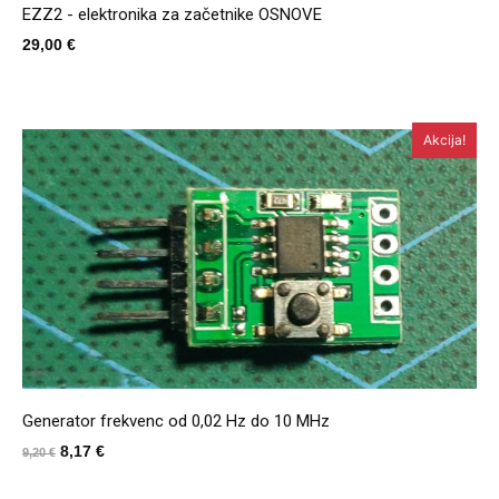
EZZ2 - elektronika za začetnike OSNOVE
29,00
€
Akcija!
Generator frekvenc od 0,02 Hz do 10 MHz
Izvirna
Trenutna
8,17
€
9,20
€
cena
cena