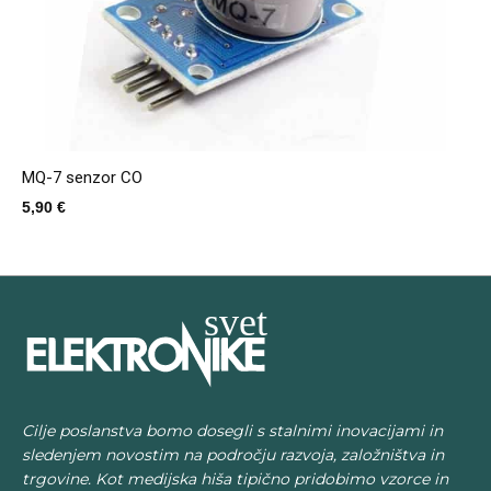
MQ-7 senzor CO
5,90
€
Cilje poslanstva bomo dosegli s stalnimi inovacijami in
sledenjem novostim na področju razvoja, založništva in
trgovine. Kot medijska hiša tipično pridobimo vzorce in