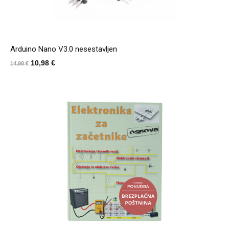
Arduino Nano V3.0 nesestavljen
Izvirna
Trenutna
10,98
€
14,98
€
cena
cena
je
je:
bila:
10,98 €.
14,98 €.