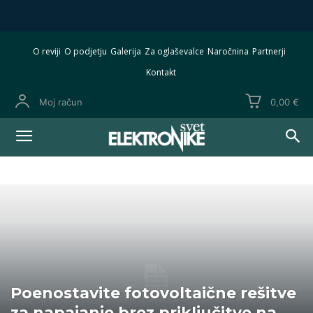
O reviji
O podjetju
Galerija
Za oglaševalce
Naročnina
Partnerji
Kontakt
Moj račun
0,00 €
Poenostavite fotovoltaične rešitve
za napajanje brez priključitve na