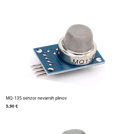
cena
cena
je
je:
bila:
6,90 €.
7,90 €.
MQ-135 senzor nevarnih plinov
5,90
€