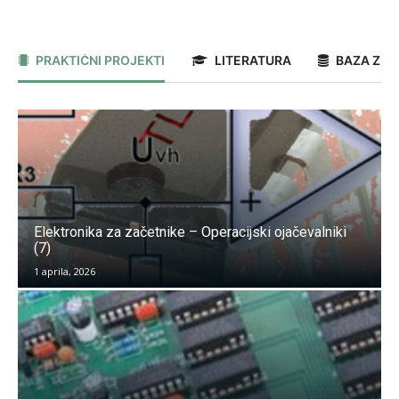
PRAKTIČNI PROJEKTI
LITERATURA
BAZA ZN
Elektronika za začetnike – Operacijski ojačevalniki
(7)
1 aprila, 2026