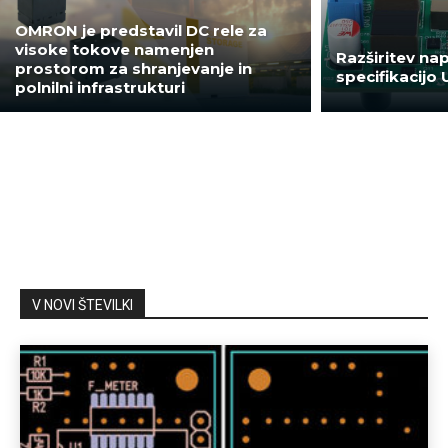
OMRON je predstavil DC rele za
visoke tokove namenjen
Razširitev nap
prostorom za shranjevanje in
specifikacijo 
polnilni infrastrukturi
V NOVI ŠTEVILKI