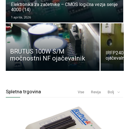
Elektronika za začetnike – CMOS logična vezja serije
4000 (14)
1 aprila, 2026
BRUTUS 100W S/M
IRFP240 I
močnostni NF ojačevalnik
ojačevalnik
Spletna trgovina
Vse
Revija
Bolj