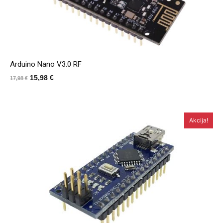
Arduino Nano V3.0 RF
Izvirna
Trenutna
15,98
€
17,98
€
cena
cena
je
je:
bila:
15,98 €.
Akcija!
17,98 €.