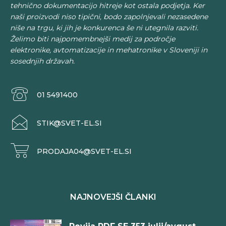
tehnično dokumentacijo hitreje kot ostala podjetja. Ker
naši proizvodi niso tipični, bodo zapolnjevali nezasedene
niše na trgu, ki jih je konkurenca še ni utegnila razviti.
Želimo biti najpomembnejši medij za področje
elektronike, avtomatizacije in mehatronike v Sloveniji in
sosednjih državah.
01 5491400
STIK@SVET-EL.SI
PRODAJA04@SVET-EL.SI
NAJNOVEJŠI ČLANKI
Revija PDF SE 353 julij/avgust