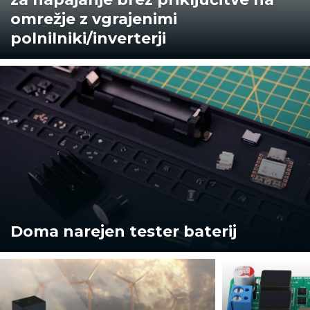
omrežje z vgrajenimi
polnilniki/inverterji
Doma narejen tester baterij