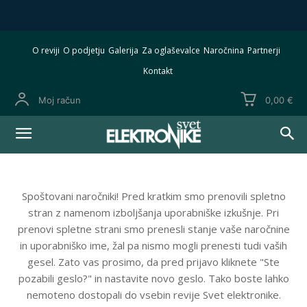
O reviji
O podjetju
Galerija
Za oglaševalce
Naročnina
Partnerji
Kontakt
Moj račun
0,00 €
Spoštovani naročniki! Pred kratkim smo prenovili spletno
stran z namenom izboljšanja uporabniške izkušnje. Pri
prenovi spletne strani smo prenesli stanje vaše naročnine
in uporabniško ime, žal pa nismo mogli prenesti tudi vaših
gesel. Zato vas prosimo, da pred prijavo kliknete "Ste
pozabili geslo?" in nastavite novo geslo. Tako boste lahko
nemoteno dostopali do vsebin revije Svet elektronike.