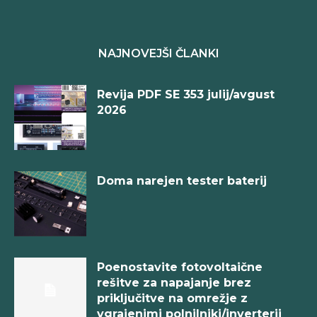
NAJNOVEJŠI ČLANKI
Revija PDF SE 353 julij/avgust
2026
Doma narejen tester baterij
Poenostavite fotovoltaične
rešitve za napajanje brez
priključitve na omrežje z
vgrajenimi polnilniki/inverterji