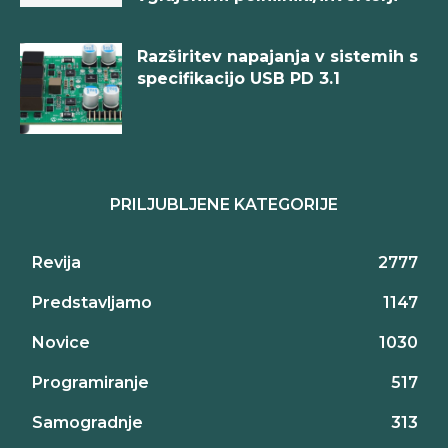
Razširitev napajanja v sistemih s
specifikacijo USB PD 3.1
PRILJUBLJENE KATEGORIJE
Revija
2777
Predstavljamo
1147
Novice
1030
Programiranje
517
Samogradnje
313