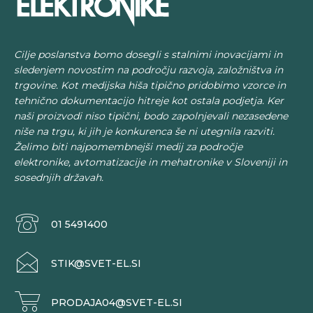
Cilje poslanstva bomo dosegli s stalnimi inovacijami in
sledenjem novostim na področju razvoja, založništva in
trgovine. Kot medijska hiša tipično pridobimo vzorce in
tehnično dokumentacijo hitreje kot ostala podjetja. Ker
naši proizvodi niso tipični, bodo zapolnjevali nezasedene
niše na trgu, ki jih je konkurenca še ni utegnila razviti.
Želimo biti najpomembnejši medij za področje
elektronike, avtomatizacije in mehatronike v Sloveniji in
sosednjih državah.
01 5491400
STIK@SVET-EL.SI
PRODAJA04@SVET-EL.SI