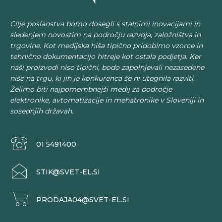
strani
izdelka
Cilje poslanstva bomo dosegli s stalnimi inovacijami in
sledenjem novostim na področju razvoja, založništva in
trgovine. Kot medijska hiša tipično pridobimo vzorce in
tehnično dokumentacijo hitreje kot ostala podjetja. Ker
naši proizvodi niso tipični, bodo zapolnjevali nezasedene
niše na trgu, ki jih je konkurenca še ni utegnila razviti.
Želimo biti najpomembnejši medij za področje
elektronike, avtomatizacije in mehatronike v Sloveniji in
sosednjih državah.
01 5491400
STIK@SVET-EL.SI
PRODAJA04@SVET-EL.SI