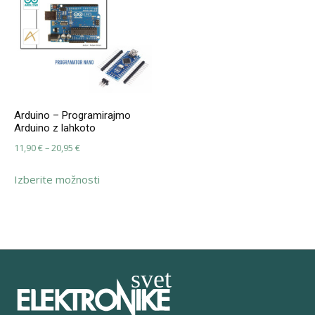
Arduino – Programirajmo
Arduino z lahkoto
Cenovni
11,90
€
–
20,95
€
razpon:
Ta
Izberite možnosti
od
izdelek
11,90 €
ima
do
več
20,95 €
različic.
Možnosti
lahko
izberete
na