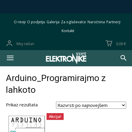
O reviji
O podjetju
Galerija
Za oglaševalce
Naročnina
Partnerji
Kontakt
Moj račun
0,00 €
Arduino_Programirajmo z
lahkoto
Prikaz rezultata
Akcija!