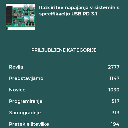
Razširitev napajanja v sistemih s
specifikacijo USB PD 3.1
PRILJUBLJENE KATEGORIJE
Revija
2777
Predstavljamo
1147
Novice
1030
Programiranje
517
Samogradnje
313
Pretekle številke
194