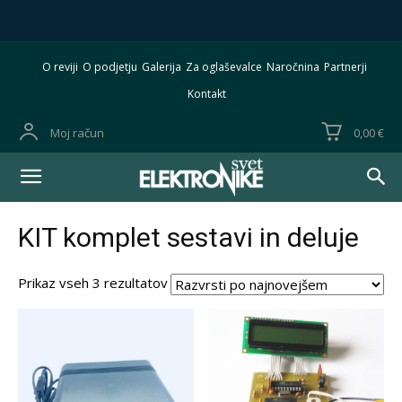
O reviji
O podjetju
Galerija
Za oglaševalce
Naročnina
Partnerji
Kontakt
Moj račun
0,00 €
KIT komplet sestavi in deluje
Razvrščeno
Prikaz vseh 3 rezultatov
po
datumu