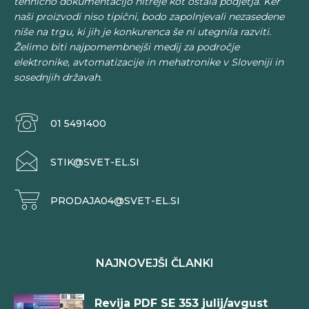
tehnično dokumentacijo hitreje kot ostala podjetja. Ker
naši proizvodi niso tipični, bodo zapolnjevali nezasedene
niše na trgu, ki jih je konkurenca še ni utegnila razviti.
Želimo biti najpomembnejši medij za področje
elektronike, avtomatizacije in mehatronike v Sloveniji in
sosednjih državah.
01 5491400
STIK@SVET-EL.SI
PRODAJA04@SVET-EL.SI
NAJNOVEJŠI ČLANKI
Revija PDF SE 353 julij/avgust