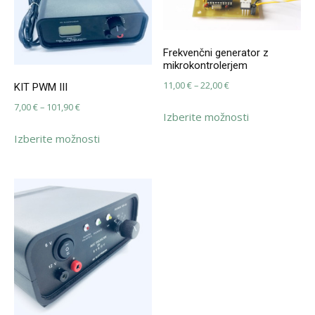
Frekvenčni generator z
mikrokontrolerjem
Cenovni
11,00
€
–
22,00
€
KIT PWM III
razpon:
Ta
Cenovni
7,00
€
–
101,90
€
Izberite možnosti
od
izdelek
razpon:
Ta
11,00 €
Izberite možnosti
ima
od
izdelek
do
več
7,00 €
ima
22,00 €
različic.
do
več
Možnosti
101,90 €
različic.
lahko
Možnosti
izberete
lahko
na
izberete
strani
na
izdelka
strani
izdelka