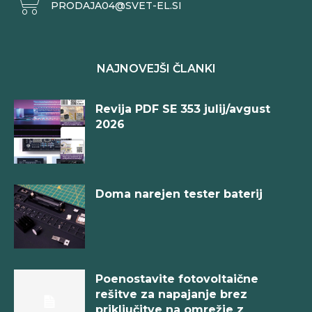
PRODAJA04@SVET-EL.SI
NAJNOVEJŠI ČLANKI
Revija PDF SE 353 julij/avgust
2026
Doma narejen tester baterij
Poenostavite fotovoltaične
rešitve za napajanje brez
priključitve na omrežje z