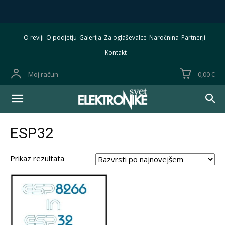
O reviji
O podjetju
Galerija
Za oglaševalce
Naročnina
Partnerji
Kontakt
Moj račun
0,00 €
ESP32
Prikaz rezultata