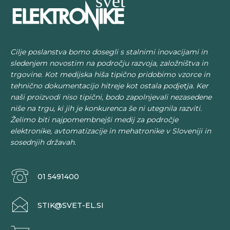
Cilje poslanstva bomo dosegli s stalnimi inovacijami in
sledenjem novostim na področju razvoja, založništva in
trgovine. Kot medijska hiša tipično pridobimo vzorce in
tehnično dokumentacijo hitreje kot ostala podjetja. Ker
naši proizvodi niso tipični, bodo zapolnjevali nezasedene
niše na trgu, ki jih je konkurenca še ni utegnila razviti.
Želimo biti najpomembnejši medij za področje
elektronike, avtomatizacije in mehatronike v Sloveniji in
sosednjih državah.
01 5491400
STIK@SVET-EL.SI