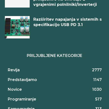
vgrajenimi polnilniki/inverterji
Razširitev napajanja v sistemih s
specifikacijo USB PD 3.1
PRILJUBLJENE KATEGORIJE
Revija
2777
Predstavljamo
1147
Novice
1030
Programiranje
517
Samogradnje
313