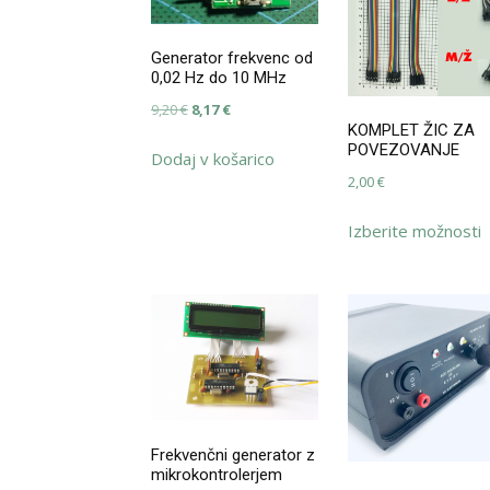
Generator frekvenc od
0,02 Hz do 10 MHz
Izvirna
Trenutna
9,20
€
8,17
€
KOMPLET ŽIC ZA
cena
cena
POVEZOVANJE
Dodaj v košarico
je
je:
2,00
€
bila:
8,17 €.
T
9,20 €.
Izberite možnosti
i
i
v
r
M
l
i
n
s
Frekvenčni generator z
mikrokontrolerjem
i