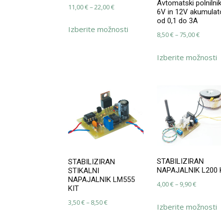
Avtomatski polnilni
Cenovni
11,00
€
–
22,00
€
6V in 12V akumulat
razpon:
od 0,1 do 3A
Ta
Izberite možnosti
od
izdelek
Cenovn
8,50
€
–
75,00
€
11,00 €
ima
razpon
T
do
več
Izberite možnosti
od
i
22,00 €
različic.
8,50 €
i
Možnosti
do
v
lahko
75,00 €
r
izberete
M
na
l
strani
i
izdelka
n
s
STABILIZIRAN
STABILIZIRAN
i
NAPAJALNIK L200 
STIKALNI
NAPAJALNIK LM555
Cenovni
4,00
€
–
9,90
€
KIT
razpon:
T
Cenovni
3,50
€
–
8,50
€
Izberite možnosti
od
i
razpon:
Ta
4,00 €