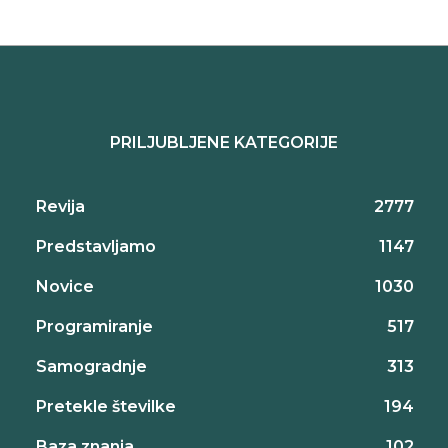
PRILJUBLJENE KATEGORIJE
Revija
2777
Predstavljamo
1147
Novice
1030
Programiranje
517
Samogradnje
313
Pretekle številke
194
Baza znanja
102