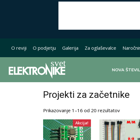
O reviji
O podjetju
Galerija
Za oglaševalce
Naročni
NOVA ŠTEVI
Projekti za začetnike
Razvršče
Prikazovanje 1–16 od 20 rezultatov
po
Akcija!
datumu