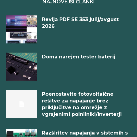
NAJNOVEJŠI ČLANKI
Revija PDF SE 353 julij/avgust
2026
Doma narejen tester baterij
Poenostavite fotovoltaične
rešitve za napajanje brez
priključitve na omrežje z
vgrajenimi polnilniki/inverterji
Razširitev napajanja v sistemih s