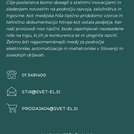
Cilje poslanstva bomo dosegli s stalnimi inovacijami in
sledenjem novostim na področju razvoja, založništva in
trgovine. Kot medijska hiša tipično pridobimo vzorce in
tehnično dokumentacijo hitreje kot ostala podjetja. Ker
naši proizvodi niso tipični, bodo zapolnjevali nezasedene
niše na trgu, ki jih je konkurenca še ni utegnila razviti.
Želimo biti najpomembnejši medij za področje
elektronike, avtomatizacije in mehatronike v Sloveniji in
sosednjih državah.
01 5491400
STIK@SVET-EL.SI
PRODAJA04@SVET-EL.SI