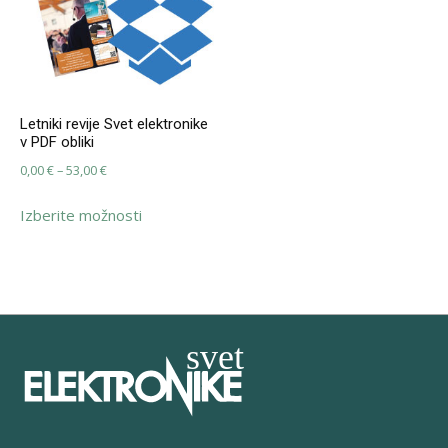
Letniki revije Svet elektronike
v PDF obliki
Cenovni
0,00
€
–
53,00
€
razpon:
Ta
Izberite možnosti
od
izdelek
0,00 €
ima
do
več
53,00 €
različic.
Možnosti
lahko
izberete
na
strani
izdelka