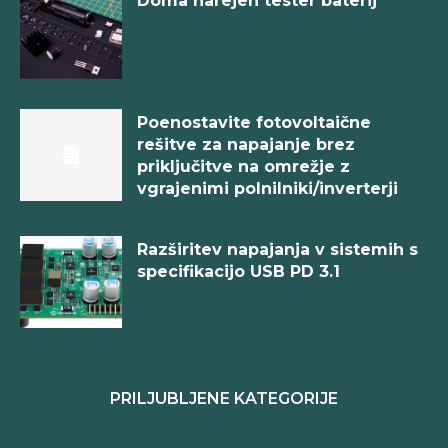
Doma narejen tester baterij
Poenostavite fotovoltaične
rešitve za napajanje brez
priključitve na omrežje z
vgrajenimi polnilniki/inverterji
Razširitev napajanja v sistemih s
specifikacijo USB PD 3.1
PRILJUBLJENE KATEGORIJE