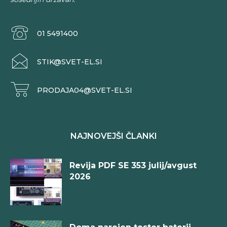
01 5491400
STIK@SVET-EL.SI
PRODAJA04@SVET-EL.SI
NAJNOVEJŠI ČLANKI
Revija PDF SE 353 julij/avgust
2026