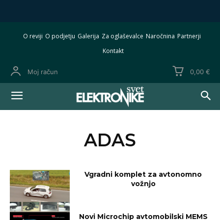
O reviji
O podjetju
Galerija
Za oglaševalce
Naročnina
Partnerji
Kontakt
Moj račun
0,00 €
ADAS
Vgradni komplet za avtonomno
vožnjo
Novi Microchip avtomobilski MEMS