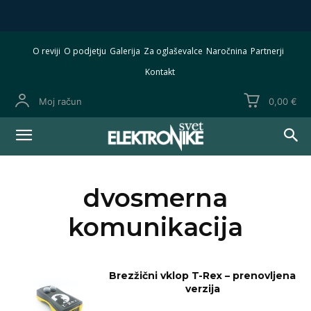
O reviji
O podjetju
Galerija
Za oglaševalce
Naročnina
Partnerji
Kontakt
Moj račun
0,00 €
dvosmerna
komunikacija
Brezžični vklop T-Rex – prenovljena
verzija