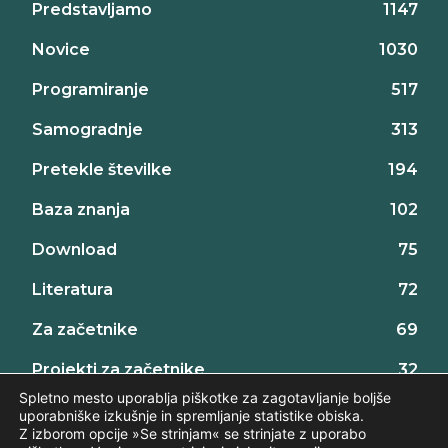
Predstavljamo
1147
Novice
1030
Programiranje
517
Samogradnje
313
Pretekle številke
194
Baza znanja
102
Download
75
Literatura
72
Za začetnike
69
Projekti za začetnike
32
Spletno mesto uporablja piškotke za zagotavljanje boljše
uporabniške izkušnje in spremljanje statistike obiska.
Z izborom opcije »Se strinjam« se strinjate z uporabo