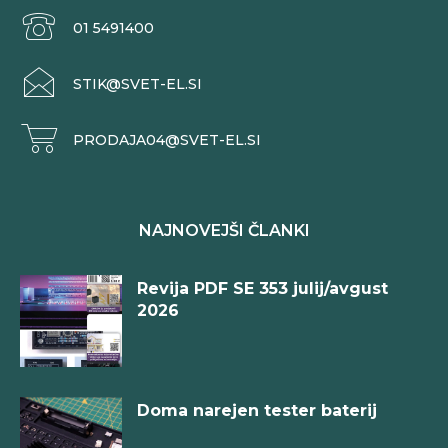
01 5491400
STIK@SVET-EL.SI
PRODAJA04@SVET-EL.SI
NAJNOVEJŠI ČLANKI
Revija PDF SE 353 julij/avgust
2026
Doma narejen tester baterij