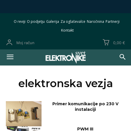
O reviji
O podjetju
Galerija
Za oglaševalce
Naročnina
Partnerji
Kontakt
Moj račun
0,00 €
elektronska vezja
Primer komunikacije po 230 V
instalaciji
PWM III