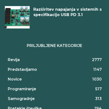
Razširitev napajanja v sistemih s
specifikacijo USB PD 3.1
PRILJUBLJENE KATEGORIJE
Revija
2777
Predstavljamo
1147
Novice
1030
Programiranje
517
Samogradnje
313
Pretekle številke
194