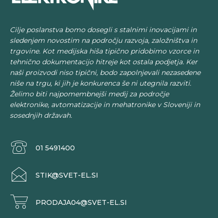
Cilje poslanstva bomo dosegli s stalnimi inovacijami in
sledenjem novostim na področju razvoja, založništva in
trgovine. Kot medijska hiša tipično pridobimo vzorce in
tehnično dokumentacijo hitreje kot ostala podjetja. Ker
naši proizvodi niso tipični, bodo zapolnjevali nezasedene
niše na trgu, ki jih je konkurenca še ni utegnila razviti.
Želimo biti najpomembnejši medij za področje
elektronike, avtomatizacije in mehatronike v Sloveniji in
sosednjih državah.
01 5491400
STIK@SVET-EL.SI
PRODAJA04@SVET-EL.SI