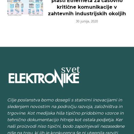
plasti Etherneta za časovno
kritične komunikacije v
zahtevnih industrijskih okoljih
30 junija, 2020
Cilje poslanstva bomo dosegli s stalnimi inovacijami in
sledenjem novostim na področju razvoja, založništva in
trgovine. Kot medijska hiša tipično pridobimo vzorce in
tehnično dokumentacijo hitreje kot ostala podjetja. Ker
naši proizvodi niso tipični, bodo zapolnjevali nezasedene
niše na trgu, ki jih je konkurenca še ni utegnila razviti.