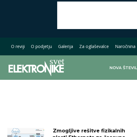
O reviji
O podjetju
Galerija
Za oglaševalce
Naročnina
NOVA ŠTEVI
Zmogljive rešitve fizikalnih