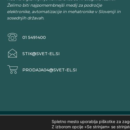
Želimo biti najpomembnejši medij za področje
elektronike, avtomatizacije in mehatronike v Sloveniji in
sosednjih državah.
01 5491400
STIK@SVET-EL.SI
PRODAJA04@SVET-EL.SI
Spletno mesto uporablja piškotke za zagot
©2026 AX elektronika d.o.o., vse pravice 
Z izborom opcije »Se strinjam« se strinja