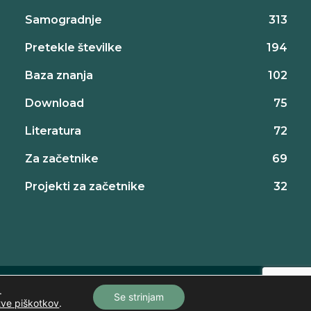
Samogradnje
313
Pretekle številke
194
Baza znanja
102
Download
75
Literatura
72
Za začetnike
69
Projekti za začetnike
32
Politika zasebnosti
Splošni pogoji poslovanja
Kontakt
.
Se strinjam
tve piškotkov
.