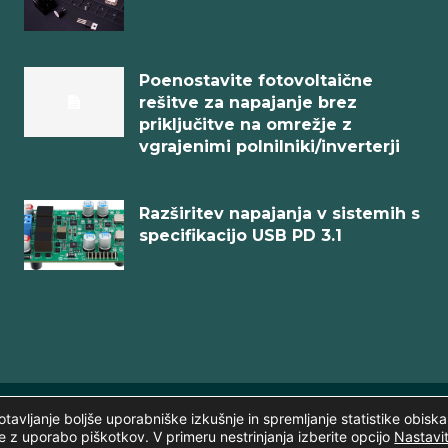
Poenostavite fotovoltaične
rešitve za napajanje brez
priključitve na omrežje z
vgrajenimi polnilniki/inverterji
Razširitev napajanja v sistemih s
specifikacijo USB PD 3.1
avljanje boljše uporabniške izkušnje in spremljanje statistike obiska
pridržane. | web:
Intinet
te z uporabo piškotkov. V primeru nestrinjanja izberite opcijo
Nastavi