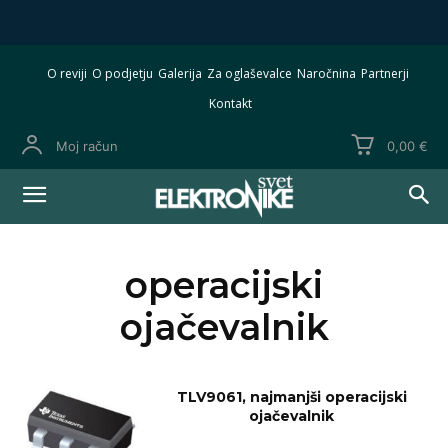
O reviji
O podjetju
Galerija
Za oglaševalce
Naročnina
Partnerji
Kontakt
Moj račun
0,00 €
operacijski
ojačevalnik
TLV9061, najmanjši operacijski
ojačevalnik