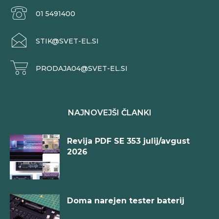
01 5491400
STIK@SVET-EL.SI
PRODAJA04@SVET-EL.SI
NAJNOVEJŠI ČLANKI
Revija PDF SE 353 julij/avgust
2026
Doma narejen tester baterij