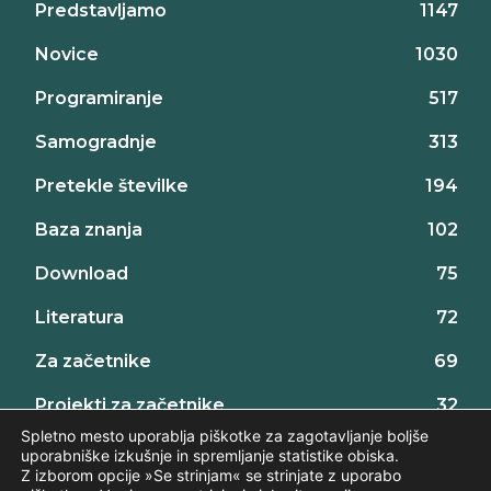
Predstavljamo
1147
Novice
1030
Programiranje
517
Samogradnje
313
Pretekle številke
194
Baza znanja
102
Download
75
Literatura
72
Za začetnike
69
Projekti za začetnike
32
Spletno mesto uporablja piškotke za zagotavljanje boljše
uporabniške izkušnje in spremljanje statistike obiska.
Z izborom opcije »Se strinjam« se strinjate z uporabo