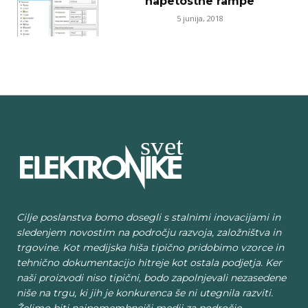
napetostne rampe
5 junija, 2018
Cilje poslanstva bomo dosegli s stalnimi inovacijami in
sledenjem novostim na področju razvoja, založništva in
trgovine. Kot medijska hiša tipično pridobimo vzorce in
tehnično dokumentacijo hitreje kot ostala podjetja. Ker
naši proizvodi niso tipični, bodo zapolnjevali nezasedene
niše na trgu, ki jih je konkurenca še ni utegnila razviti.