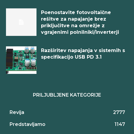
Poenostavite fotovoltaične
rešitve za napajanje brez
priključitve na omrežje z
vgrajenimi polnilniki/inverterji
Razširitev napajanja v sistemih s
specifikacijo USB PD 3.1
PRILJUBLJENE KATEGORIJE
Revija
2777
Predstavljamo
1147