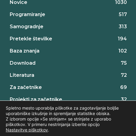
Novice
1030
Programiranje
517
Samogradnje
313
Pretekle številke
194
Baza znanja
102
Download
75
Literatura
72
Za začetnike
69
Projekti za začetnike
32
Spletno mesto uporablja piškotke za zagotavljanje boljše
uporabniške izkušnje in spremljanje statistike obiska.
Z izborom opcije »Se strinjam« se strinjate z uporabo
piškotkov. V primeru nestrinjanja izberite opcijo
Nastavitve piškotkov
.
©2026 AX elektronika d.o.o., vse pravice pridržane. | web:
Intinet