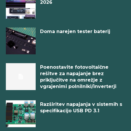
2026
Doma narejen tester baterij
Poenostavite fotovoltaične
rešitve za napajanje brez
priključitve na omrežje z
vgrajenimi polnilniki/inverterji
Razširitev napajanja v sistemih s
specifikacijo USB PD 3.1