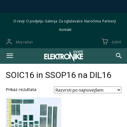
O reviji
O podjetju
Galerija
Za oglaševalce
Naročnina
Partnerji
Kontakt
Moj račun
0,00 €
SOIC16 in SSOP16 na DIL16
Prikaz rezultata