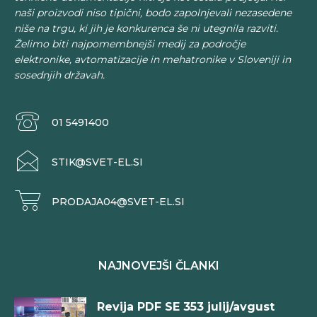
naši proizvodi niso tipični, bodo zapolnjevali nezasedene
niše na trgu, ki jih je konkurenca še ni utegnila razviti.
Želimo biti najpomembnejši medij za področje
elektronike, avtomatizacije in mehatronike v Sloveniji in
sosednjih državah.
01 5491400
STIK@SVET-EL.SI
PRODAJA04@SVET-EL.SI
NAJNOVEJŠI ČLANKI
Revija PDF SE 353 julij/avgust