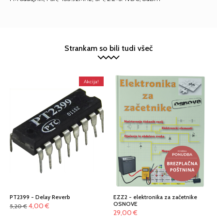
Strankam so bili tudi všeč
Akcija!
PT2399 - Delay Reverb
EZZ2 - elektronika za začetnike
OSNOVE
Izvirna
Trenutna
4,00
€
5,20
€
29,00
€
cena
cena