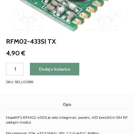
RFM02-433SI TX
4,90
€
RFM02-
Dodaj v košarico
433SI
TX
SKU:
5ELU0288
količina
Opis
HopeRF's RFM02-433SI je zelo integriran, poceni, 433 brezžični ISM RF
oddajni modul.
FM oddajnik; FSK; 433.92MHz; SPI; 2.2÷5.4VDC; 8dBm