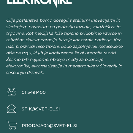
Cilje poslanstva bomo dosegli s stalnimi inovacijami in
sledenjem novostim na področju razvoja, založništva in
trgovine. Kot medijska hiša tipično pridobimo vzorce in
tehnično dokumentacijo hitreje kot ostala podjetja. Ker
naši proizvodi niso tipični, bodo zapolnjevali nezasedene
niše na trgu, ki jih je konkurenca še ni utegnila razviti.
Želimo biti najpomembnejši medij za področje
elektronike, avtomatizacije in mehatronike v Sloveniji in
sosednjih državah.
01 5491400
STIK@SVET-EL.SI
PRODAJA04@SVET-EL.SI