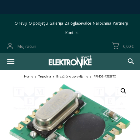
O reviji
O podjetju
Galerija
Za oglaševalce
Naročnina
Partnerji
Kontakt
Moj račun
0,00 €
Home
Trgovina
Brezžično upravljanje
RFM02-433SI TX