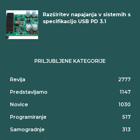
Razširitev napajanja v sistemih s
specifikacijo USB PD 3.1
PRILJUBLJENE KATEGORIJE
Revija
2777
Predstavljamo
1147
Novice
1030
Programiranje
517
Samogradnje
313