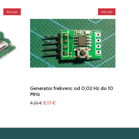
Akcija!
Akcija!
Generator frekvenc od 0,02 Hz do 10
MHz
Izvirna
Trenutna
8,17
€
9,20
€
cena
cena
je
je:
bila:
8,17 €.
9,20 €.