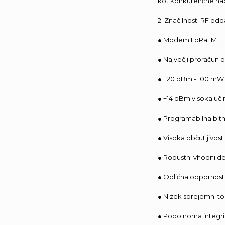
kot konkurenčne na
2. Značilnosti RF 
● Modem LoRaTM.
● Največji proračun 
● +20 dBm - 100 mW 
● +14 dBm visoka uči
● Programabilna bitn
● Visoka občutljivost
● Robustni vhodni del
● Odlična odpornost 
● Nizek sprejemni to
● Popolnoma integrira