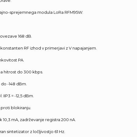
prave.
oddajno-sprejemnega modula LoRa RFM95W:
povezave 168 dB.
konstanten RF izhod v primerjavi z V napajanjem.
nkovitost PA.
a hitrost do 300 kbps.
: do -148 dBm.
: IIP3 = -12,5 dBm.
proti blokiranju.
k 10,3 mA, zadrževanje registra 200 nA.
n sintetizator z ločljivostjo 61 Hz.