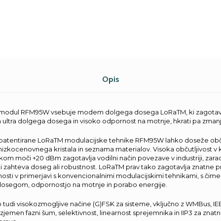
Opis
modul RFM95W vsebuje modem dolgega dosega LoRaTM, ki zagotavl
 ultra dolgega dosega in visoko odpornost na motnje, hkrati pa zman
patentirane LoRaTM modulacijske tehnike RFM95W lahko doseže obču
zkocenovnega kristala in seznama materialov. Visoka občutljivost v 
kom moči +20 dBm zagotavlja vodilni način povezave v industriji, zara
 ki zahteva doseg ali robustnost. LoRaTM prav tako zagotavlja znatne p
vnosti v primerjavi s konvencionalnimi modulacijskimi tehnikami, s čimer
osegom, odpornostjo na motnje in porabo energije.
 tudi visokozmogljive načine (G)FSK za sisteme, vključno z WMBus, IE
jemen fazni šum, selektivnost, linearnost sprejemnika in IIP3 za znat