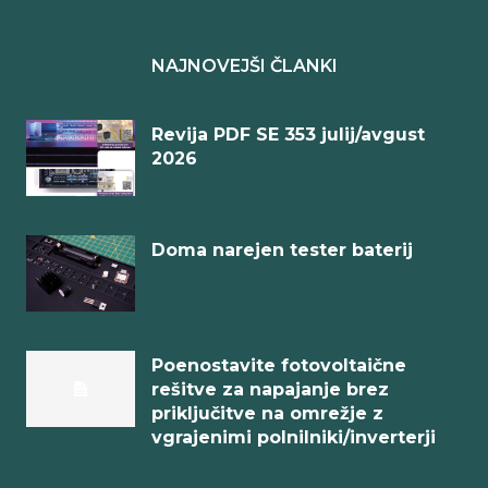
NAJNOVEJŠI ČLANKI
Revija PDF SE 353 julij/avgust
2026
Doma narejen tester baterij
Poenostavite fotovoltaične
rešitve za napajanje brez
priključitve na omrežje z
vgrajenimi polnilniki/inverterji