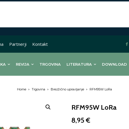
na
Partnerji
Kontakt
LKA
REVIJA
TRGOVINA
LITERATURA
DOWNLOAD
Home
Trgovina
Brezžično upravljanje
RFM95W LoRa
RFM95W LoRa
8,95
€