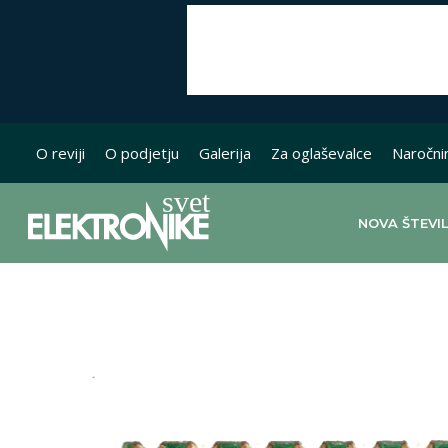
O reviji
O podjetju
Galerija
Za oglaševalce
Naročni
NOVA ŠTEVI