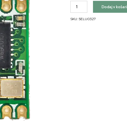
RFM95W
Dodaj v košar
LoRa
količina
SKU:
5ELU0327