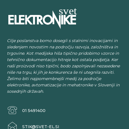
Cilje poslanstva bomo dosegli s stalnimi inovacijami in
sledenjem novostim na področju razvoja, založništva in
trgovine. Kot medijska hiša tipično pridobimo vzorce in
tehnično dokumentacijo hitreje kot ostala podjetja. Ker
naši proizvodi niso tipični, bodo zapolnjevali nezasedene
niše na trgu, ki jih je konkurenca še ni utegnila razviti.
Želimo biti najpomembnejši medij za področje
elektronike, avtomatizacije in mehatronike v Sloveniji in
sosednjih državah.
01 5491400
STIK@SVET-EL.SI