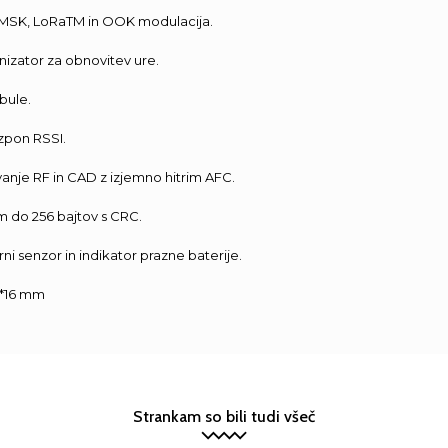
GMSK, LoRaTM in OOK modulacija.
onizator za obnovitev ure.
bule.
azpon RSSI.
nje RF in CAD z izjemno hitrim AFC.
 do 256 bajtov s CRC.
ni senzor in indikator prazne baterije.
6*16 mm
Strankam so bili tudi všeč