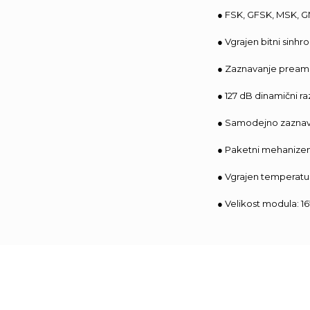
● FSK, GFSK, MSK, 
● Vgrajen bitni sinhr
● Zaznavanje pream
● 127 dB dinamični r
● Samodejno zaznava
● Paketni mehanizem
● Vgrajen temperatur
● Velikost modula: 1