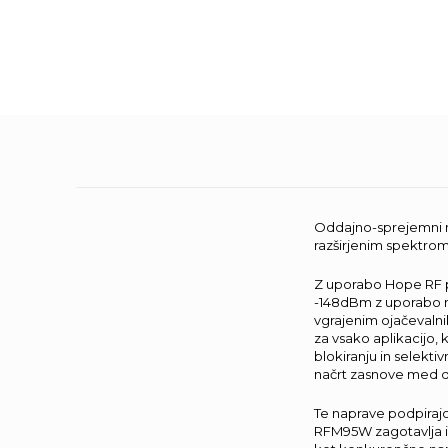
Oddajno-sprejemni 
razširjenim spektrom
Z uporabo Hope RF 
-148dBm z uporabo ni
vgrajenim ojačevalni
za vsako aplikacijo,
blokiranju in selekti
načrt zasnove med d
Te naprave podpirajo
RFM95W zagotavlja iz