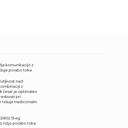
ja komunikacijo z
jšuje porabo toka.
tljivost nad
kombinaciji z
di česar je optimalen
rednosti pri
 rešuje tradicionalni
EE802.15.4g.
no nižjo porabo toka