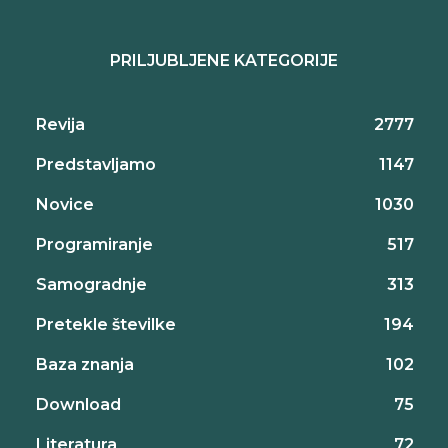
PRILJUBLJENE KATEGORIJE
Revija
2777
Predstavljamo
1147
Novice
1030
Programiranje
517
Samogradnje
313
Pretekle številke
194
Baza znanja
102
Download
75
Literatura
72