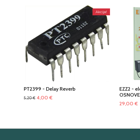
Akcija!
PT2399 - Delay Reverb
EZZ2 - el
OSNOVE
Izvirna
Trenutna
4,00
€
5,20
€
29,00
€
cena
cena
je
je:
bila:
4,00 €.
5,20 €.