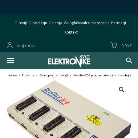
O reviji
O podjetju
Galerija
Za oglaševalce
Naročnina
Partnerji
Kontakt
Moj račun
0,00 €
Home
Trgovina
Elnec programatorji
BeeHive204 programator za proizvodnjo