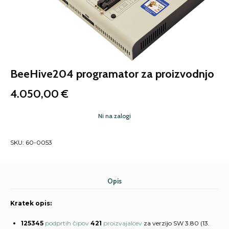
BeeHive204 programator za proizvodnjo
4.050,00
€
Ni na zalogi
SKU:
60-0053
Opis
Kratek opis:
125345
podprtih čipov
421
proizvajalcev
za verzijo SW 3.80 (13.