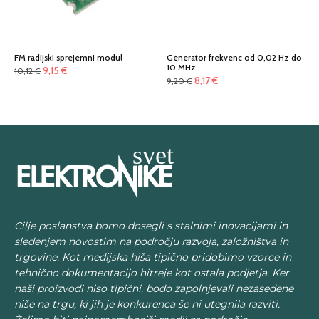
FM radijski sprejemni modul
Generator frekvenc od 0,02 Hz do
10 MHz
Izvirna
Trenutna
9,15
€
10,12
€
Izvirna
Trenutna
8,17
€
9,20
€
cena
cena
cena
cena
je
je:
je
je:
bila:
9,15 €.
bila:
8,17 €.
10,12 €.
9,20 €.
Cilje poslanstva bomo dosegli s stalnimi inovacijami in
sledenjem novostim na področju razvoja, založništva in
trgovine. Kot medijska hiša tipično pridobimo vzorce in
tehnično dokumentacijo hitreje kot ostala podjetja. Ker
naši proizvodi niso tipični, bodo zapolnjevali nezasedene
niše na trgu, ki jih je konkurenca še ni utegnila razviti.