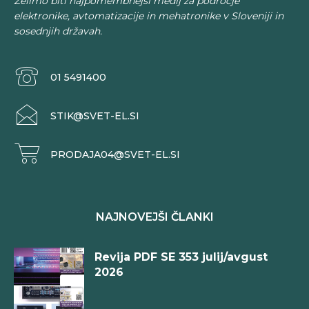
Želimo biti najpomembnejši medij za področje
elektronike, avtomatizacije in mehatronike v Sloveniji in
sosednjih državah.
01 5491400
STIK@SVET-EL.SI
PRODAJA04@SVET-EL.SI
NAJNOVEJŠI ČLANKI
Revija PDF SE 353 julij/avgust
2026