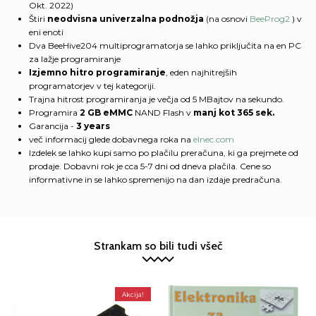
Okt. 2022)
Štiri
neodvisna univerzalna podnožja
(na osnovi
BeeProg2
) v
eni enoti
Dva BeeHive204 multiprogramatorja se lahko priključita na en PC
za lažje programiranje
Izjemno hitro programiranje
, eden najhitrejših
programatorjev v tej kategoriji.
Trajna hitrost programiranja je večja od 5 MBajtov na sekundo.
Programira
2 GB eMMC
NAND Flash v
manj kot
365 sek.
Garancija -
3 years
več informacij glede dobavnega roka na
elnec.com
Izdelek se lahko kupi samo po plačilu preračuna, ki ga prejmete od
prodaje. Dobavni rok je cca 5-7 dni od dneva plačila. Cene so
informativne in se lahko spremenijo na dan izdaje predračuna.
Strankam so bili tudi všeč
Akcija!