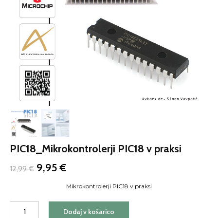
PIC18_Mikrokontrolerji PIC18 v praksi
Izvirna
Trenutna
9,95
€
12,99
€
cena
cena
je
je:
Mikrokontrolerji PIC18 v praksi
bila:
9,95 €.
PIC18_Mikrokontrolerji
12,99 €.
Dodaj v košarico
PIC18