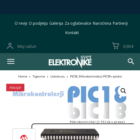
O reviji
O podjetju
Galerija
Za oglaševalce
Naročnina
Partnerji
Kontakt
Moj račun
0,00 €
Home
Trgovina
Literatura
PIC18_Mikrokontrolerji PIC18 v praksi
Akcija!