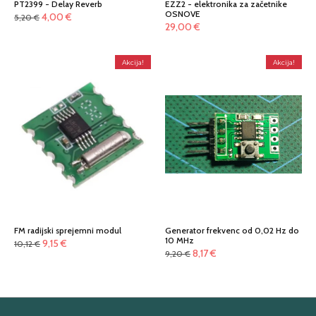
PT2399 - Delay Reverb
EZZ2 - elektronika za začetnike
OSNOVE
Izvirna
Trenutna
4,00
€
5,20
€
29,00
€
cena
cena
je
je:
bila:
4,00 €.
Akcija!
Akcija!
5,20 €.
FM radijski sprejemni modul
Generator frekvenc od 0,02 Hz do
10 MHz
Izvirna
Trenutna
9,15
€
10,12
€
Izvirna
Trenutna
8,17
€
9,20
€
cena
cena
cena
cena
je
je:
je
je:
bila:
9,15 €.
bila:
8,17 €.
10,12 €.