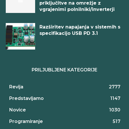
priključitve na omrežje z
vgrajenimi polnilniki/inverterji
Razširitev napajanja v sistemih s
specifikacijo USB PD 3.1
PRILJUBLJENE KATEGORIJE
Revija
2777
Predstavljamo
1147
Novice
1030
Programiranje
517