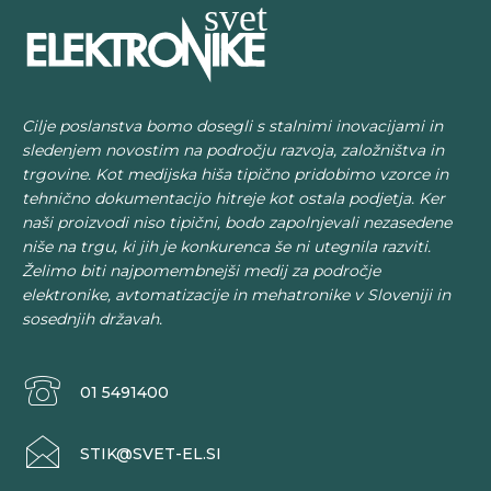
9,20 €.
Cilje poslanstva bomo dosegli s stalnimi inovacijami in
sledenjem novostim na področju razvoja, založništva in
trgovine. Kot medijska hiša tipično pridobimo vzorce in
tehnično dokumentacijo hitreje kot ostala podjetja. Ker
naši proizvodi niso tipični, bodo zapolnjevali nezasedene
niše na trgu, ki jih je konkurenca še ni utegnila razviti.
Želimo biti najpomembnejši medij za področje
elektronike, avtomatizacije in mehatronike v Sloveniji in
sosednjih državah.
01 5491400
STIK@SVET-EL.SI