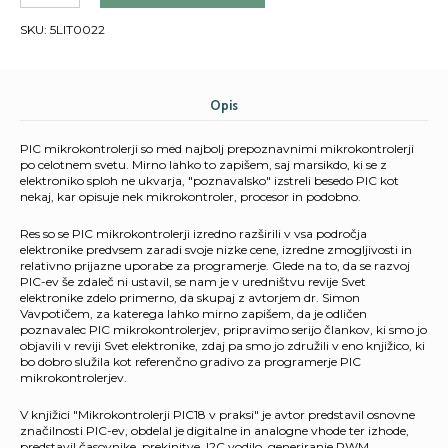
v
SKU:
5LIT0022
praksi
količina
Opis
PIC mikrokontrolerji so med najbolj prepoznavnimi mikrokontrolerji
po celotnem svetu. Mirno lahko to zapišem, saj marsikdo, ki se z
elektroniko sploh ne ukvarja, "poznavalsko" izstreli besedo PIC kot
nekaj, kar opisuje nek mikrokontroler, procesor in podobno.
Res so se PIC mikrokontrolerji izredno razširili v vsa področja
elektronike predvsem zaradi svoje nizke cene, izredne zmogljivosti in
relativno prijazne uporabe za programerje. Glede na to, da se razvoj
PIC-ev še zdaleč ni ustavil, se nam je v uredništvu revije Svet
elektronike zdelo primerno, da skupaj z avtorjem dr. Simon
Vavpotičem, za katerega lahko mirno zapišem, da je odličen
poznavalec PIC mikrokontrolerjev, pripravimo serijo člankov, ki smo jo
objavili v reviji Svet elektronike, zdaj pa smo jo združili v eno knjižico, ki
bo dobro služila kot referenčno gradivo za programerje PIC
mikrokontrolerjev.
V knjižici "Mikrokontrolerji PIC18 v praksi" je avtor predstavil osnovne
značilnosti PIC-ev, obdelal je digitalne in analogne vhode ter izhode,
predstavil časovnike, prekinitve, I2C vodilo, generiranje PWM,