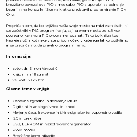
brezžično povezal dva PIC-a med sabo, PIC-a uporabil za polnenje
baterij in na koncu knjižice na kratko predstavil programiranje PIC v
C-ju.
Prepričan sem, da bo knjižica našla svoje mesto na mizi vseh tistih, ki
ste začetniki v PIC programiranju, saj na enem mestu združi vse
potrebno, kar mora PIC programer poznati. Tako bo knjiga tudi
kasneje služila kot neke vrste pripomoček, v katerega lahko poškilimo
in se prepričamo, da pravilno programiramo.
Informacije:
avtor: dr. Simon Vavpotič
knjiga ima 111 strani!
velikost : 21 x 21cm
Glavne teme v knjigi:
Osnovna zgradba in delovanje PIC18
Digitalni in analogni vhodi in izhodi
Merjenje časa, frekvence in širine signalov ter vzporedno vodilo
I2C in prekinitve
USB, EEPROM in nizkofrekvenčni generator
PWM modul
Brezžične komunikacije