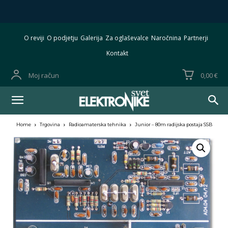
O reviji
O podjetju
Galerija
Za oglaševalce
Naročnina
Partnerji
Kontakt
Moj račun
0,00 €
Home
Trgovina
Radioamaterska tehnika
Junior – 80m radijska postaja SSB