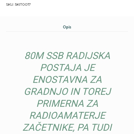
80m
SKU:
5KIT0017
radijska
postaja
SSB
količina
Opis
80M SSB RADIJSKA
POSTAJA JE
ENOSTAVNA ZA
GRADNJO IN TOREJ
PRIMERNA ZA
RADIOAMATERJE
ZAČETNIKE, PA TUDI