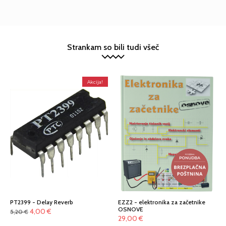
Strankam so bili tudi všeč
Akcija!
PT2399 - Delay Reverb
EZZ2 - elektronika za začetnike
OSNOVE
Izvirna
Trenutna
4,00
€
5,20
€
29,00
€
cena
cena