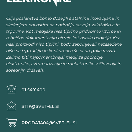
Cilje poslanstva bomo dosegli s stalnimi inovacijami in
sledenjem novostim na področju razvoja, založništva in
trgovine. Kot medijska hiša tipično pridobimo vzorce in
tehnično dokumentacijo hitreje kot ostala podjetja. Ker
naši proizvodi niso tipični, bodo zapolnjevali nezasedene
niše na trgu, ki jih je konkurenca še ni utegnila razviti.
Želimo biti najpomembnejši medij za področje
elektronike, avtomatizacije in mehatronike v Sloveniji in
sosednjih državah.
01 5491400
STIK@SVET-EL.SI
PRODAJA04@SVET-EL.SI