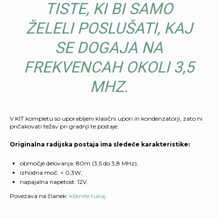
TISTE, KI BI SAMO
ŽELELI POSLUŠATI, KAJ
SE DOGAJA NA
FREKVENCAH OKOLI 3,5
MHZ.
V KIT kompletu so uporabljeni klasični upori in kondenzatorji, zato ni
pričakovati težav pri gradnji te postaje.
Originalna radijska postaja ima sledeče karakteristike:
območje delovanja: 80m (3,5 do 3,8 MHz),
izhodna moč: < 0,3W,
napajalna napetost: 12V.
Povezava na članek:
kliknite tukaj