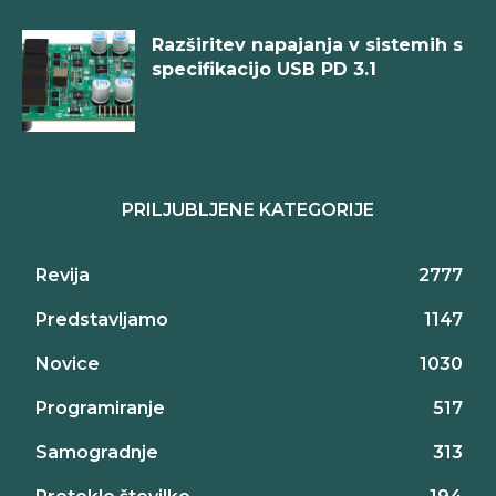
Razširitev napajanja v sistemih s
specifikacijo USB PD 3.1
PRILJUBLJENE KATEGORIJE
Revija
2777
Predstavljamo
1147
Novice
1030
Programiranje
517
Samogradnje
313