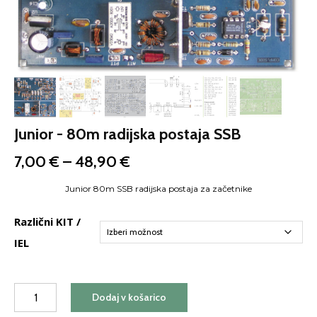
Junior - 80m radijska postaja SSB
Cenovni
7,00
€
–
48,90
€
razpon:
od
Junior 80m SSB radijska postaja za začetnike
7,00 €
do
Različni KIT /
48,90 €
IEL
Junior
Dodaj v košarico
-