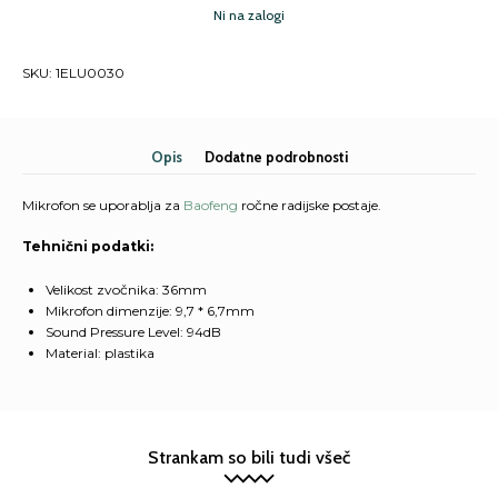
Ni na zalogi
SKU:
1ELU0030
Opis
Dodatne podrobnosti
Mikrofon se uporablja za
Baofeng
ročne radijske postaje.
Tehnični podatki:
Velikost zvočnika: 36mm
Mikrofon dimenzije: 9,7 * 6,7mm
Sound Pressure Level: 94dB
Material: plastika
Strankam so bili tudi všeč