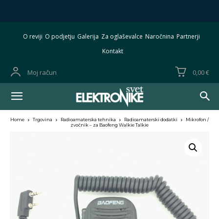
O reviji
O podjetju
Galerija
Za oglaševalce
Naročnina
Partnerji
Kontakt
Moj račun
0,00 €
Home
Trgovina
Radioamaterska tehnika
Radioamaterski dodatki
Mikrofon /
zvočnik – za Baofeng Walkie Talkie