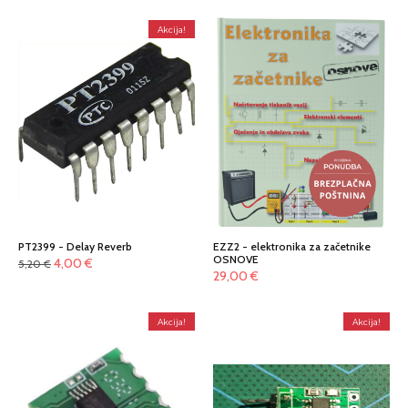
Akcija!
PT2399 - Delay Reverb
EZZ2 - elektronika za začetnike
OSNOVE
Izvirna
Trenutna
4,00
€
5,20
€
29,00
€
cena
cena
je
je:
bila:
4,00 €.
Akcija!
Akcija!
5,20 €.