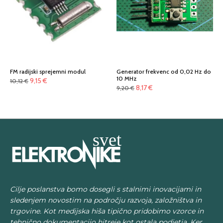
FM radijski sprejemni modul
Generator frekvenc od 0,02 Hz do
10 MHz
Izvirna
Trenutna
9,15
€
10,12
€
Izvirna
Trenutna
8,17
€
9,20
€
cena
cena
cena
cena
je
je:
je
je:
bila:
9,15 €.
bila:
8,17 €.
10,12 €.
9,20 €.
Cilje poslanstva bomo dosegli s stalnimi inovacijami in
sledenjem novostim na področju razvoja, založništva in
trgovine. Kot medijska hiša tipično pridobimo vzorce in
tehnično dokumentacijo hitreje kot ostala podjetja. Ker