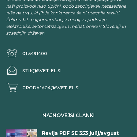
naši proizvodi niso tipični, bodo zapolnjevali nezasedene
niše na trgu, ki jih je konkurenca še ni utegnila razviti.
Želimo biti najpomembnejši medij za področje
elektronike, avtomatizacije in mehatronike v Sloveniji in
sosednjih državah.
01 5491400
STIK@SVET-EL.SI
PRODAJA04@SVET-EL.SI
NAJNOVEJŠI ČLANKI
Revija PDF SE 353 julij/avgust