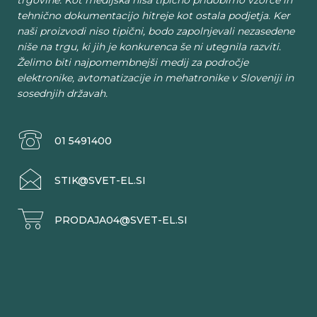
trgovine. Kot medijska hiša tipično pridobimo vzorce in
tehnično dokumentacijo hitreje kot ostala podjetja. Ker
naši proizvodi niso tipični, bodo zapolnjevali nezasedene
niše na trgu, ki jih je konkurenca še ni utegnila razviti.
Želimo biti najpomembnejši medij za področje
elektronike, avtomatizacije in mehatronike v Sloveniji in
sosednjih državah.
01 5491400
STIK@SVET-EL.SI
PRODAJA04@SVET-EL.SI