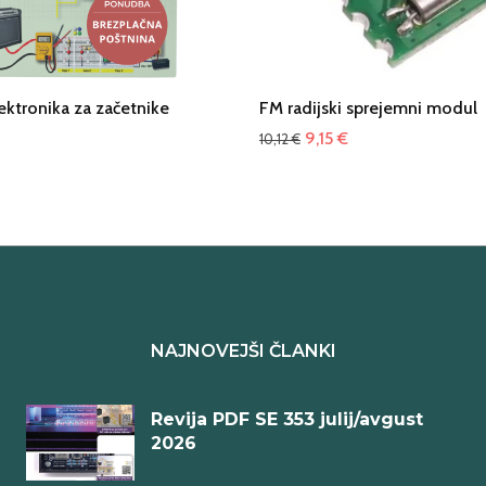
ektronika za začetnike
FM radijski sprejemni modul
Izvirna
Trenutna
9,15
€
10,12
€
cena
cena
je
je:
bila:
9,15 €.
10,12 €.
NAJNOVEJŠI ČLANKI
Revija PDF SE 353 julij/avgust
2026