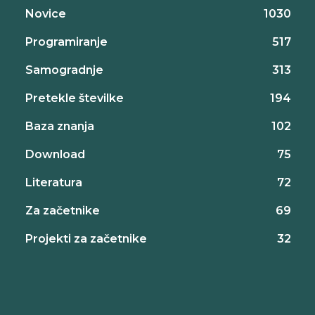
Novice
1030
Programiranje
517
Samogradnje
313
Pretekle številke
194
Baza znanja
102
Download
75
Literatura
72
Za začetnike
69
Projekti za začetnike
32