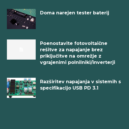
Doma narejen tester baterij
Poenostavite fotovoltaične
rešitve za napajanje brez
priključitve na omrežje z
vgrajenimi polnilniki/inverterji
Razširitev napajanja v sistemih s
specifikacijo USB PD 3.1