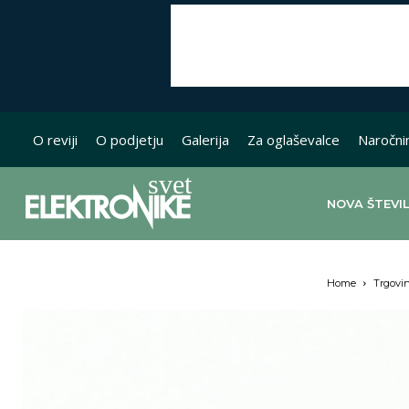
O reviji
O podjetju
Galerija
Za oglaševalce
Naročni
NOVA ŠTEVI
Home
Trgovi