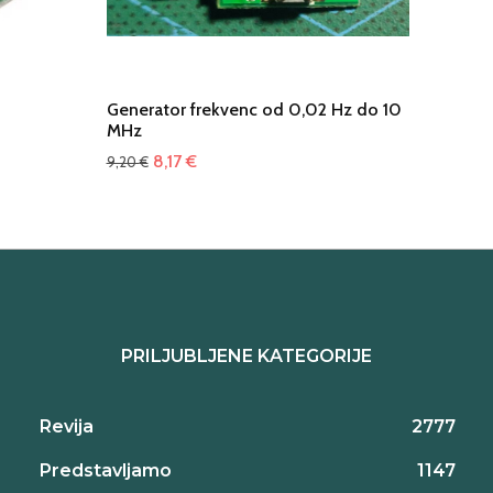
Generator frekvenc od 0,02 Hz do 10
MHz
Izvirna
Trenutna
8,17
€
9,20
€
cena
cena
je
je:
bila:
8,17 €.
9,20 €.
PRILJUBLJENE KATEGORIJE
Revija
2777
Predstavljamo
1147