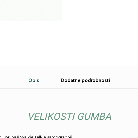
Opis
Dodatne podrobnosti
VELIKOSTI GUMBA
li pri naši Walkie Talkie samogradnji.