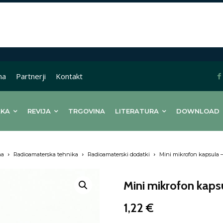
na
Partnerji
Kontakt
LKA
REVIJA
TRGOVINA
LITERATURA
DOWNLOAD
na
Radioamaterska tehnika
Radioamaterski dodatki
Mini mikrofon kapsula –
Mini mikrofon kapsu
1,22
€