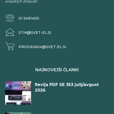
sosednjih državah.
01 5491400
STIK@SVET-EL.SI
PRODAJA04@SVET-EL.SI
NAJNOVEJŠI ČLANKI
Revija PDF SE 353 julij/avgust
2026