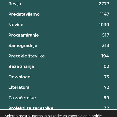
Revija
2777
Predstavljamo
1147
Novice
1030
Programiranje
517
Samogradnje
313
Pretekle številke
194
Baza znanja
102
Download
75
Literatura
72
Za začetnike
69
Projekti za začetnike
32
Spletno mesto uporablja piškotke za zagotavljanje boljše