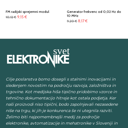
FM radijski sprejemni modul
Generator frekvenc od 0,02 Hz do
10 MHz
Izvirna
Trenutna
9,15
€
10,12
€
Izvirna
Trenutna
8,17
€
9,20
€
cena
cena
cena
cena
je
je:
je
je:
bila:
9,15 €.
bila:
8,17 €.
10,12 €.
9,20 €.
Cilje poslanstva bomo dosegli s stalnimi inovacijami in
sledenjem novostim na področju razvoja, založništva in
trgovine. Kot medijska hiša tipično pridobimo vzorce in
tehnično dokumentacijo hitreje kot ostala podjetja. Ker
naši proizvodi niso tipični, bodo zapolnjevali nezasedene
niše na trgu, ki jih je konkurenca še ni utegnila razviti.
Želimo biti najpomembnejši medij za področje
elektronike, avtomatizacije in mehatronike v Sloveniji in