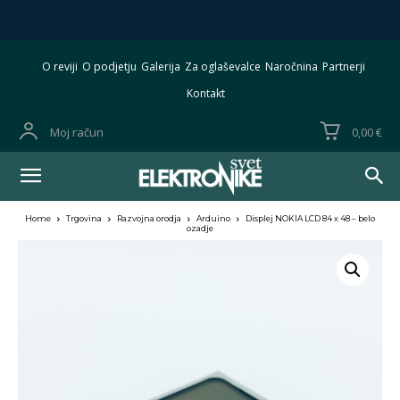
O reviji
O podjetju
Galerija
Za oglaševalce
Naročnina
Partnerji
Kontakt
Moj račun
0,00 €
Home
Trgovina
Razvojna orodja
Arduino
Displej NOKIA LCD 84 x 48 – belo
ozadje