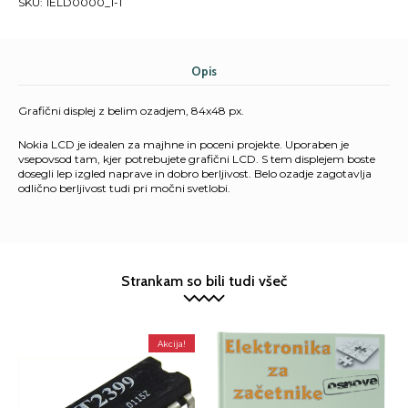
SKU:
1ELD0000_1-1
Opis
Grafični displej z belim ozadjem, 84x48 px.
Nokia LCD je idealen za majhne in poceni projekte. Uporaben je
vsepovsod tam, kjer potrebujete grafični LCD. S tem displejem boste
dosegli lep izgled naprave in dobro berljivost. Belo ozadje zagotavlja
odlično berljivost tudi pri močni svetlobi.
Strankam so bili tudi všeč
Akcija!