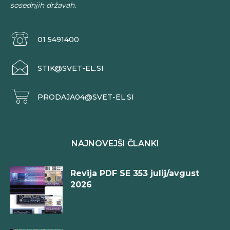
sosednjih državah.
01 5491400
STIK@SVET-EL.SI
PRODAJA04@SVET-EL.SI
NAJNOVEJŠI ČLANKI
Revija PDF SE 353 julij/avgust
2026