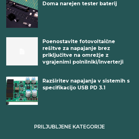
Doma narejen tester baterij
Poenostavite fotovoltaične
rešitve za napajanje brez
priključitve na omrežje z
vgrajenimi polnilniki/inverterji
Razširitev napajanja v sistemih s
specifikacijo USB PD 3.1
PRILJUBLJENE KATEGORIJE