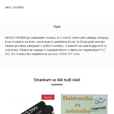
SKU:
m069n
Opis
KEMO M069N je vodotesen modul, ki v hitrih intervalih oddaja nihanja,
ki so moteča za krte, voluharje in podobne živali, ki živijo pod zemljo.
Modul je treba zakopati v bližini tunelov, v katerih se zadržujejo krti in
voluharji. Modul se napaja z napajalnikom z delovno napetostjo 9 V /
DC. En modul bo zadostoval za cca. 1.000 m² vrta.
Strankam so bili tudi všeč
Akcija!