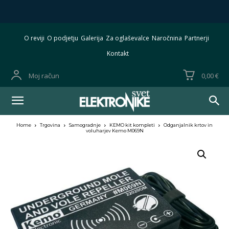
O reviji
O podjetju
Galerija
Za oglaševalce
Naročnina
Partnerji
Kontakt
Moj račun
0,00 €
Home
Trgovina
Samogradnje
KEMO kit kompleti
Odganjalnik krtov in
voluharjev Kemo M069N