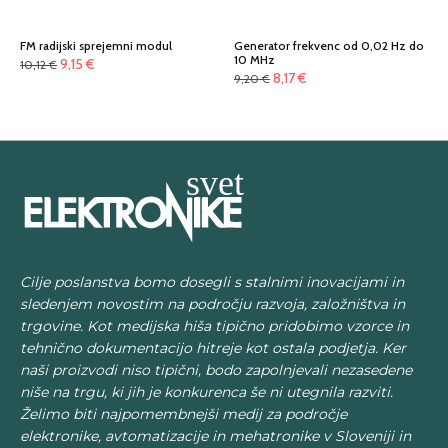
FM radijski sprejemni modul
Generator frekvenc od 0,02 Hz do
10 MHz
Izvirna
Trenutna
9,15
€
10,12
€
Izvirna
Trenutna
8,17
€
9,20
€
cena
cena
cena
cena
je
je:
je
je:
bila:
9,15 €.
bila:
8,17 €.
10,12 €.
9,20 €.
Cilje poslanstva bomo dosegli s stalnimi inovacijami in
sledenjem novostim na področju razvoja, založništva in
trgovine. Kot medijska hiša tipično pridobimo vzorce in
tehnično dokumentacijo hitreje kot ostala podjetja. Ker
naši proizvodi niso tipični, bodo zapolnjevali nezasedene
niše na trgu, ki jih je konkurenca še ni utegnila razviti.
Želimo biti najpomembnejši medij za področje
elektronike, avtomatizacije in mehatronike v Sloveniji in