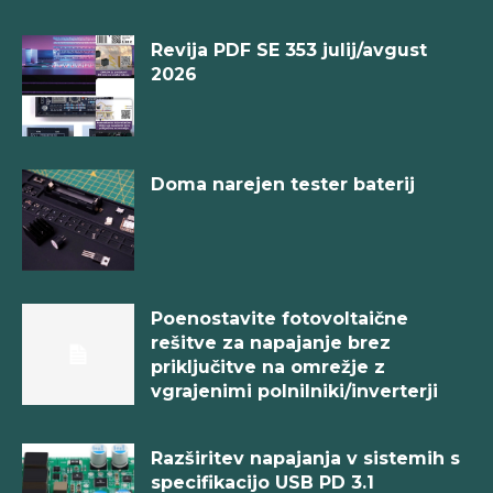
Revija PDF SE 353 julij/avgust
2026
Doma narejen tester baterij
Poenostavite fotovoltaične
rešitve za napajanje brez
priključitve na omrežje z
vgrajenimi polnilniki/inverterji
Razširitev napajanja v sistemih s
specifikacijo USB PD 3.1