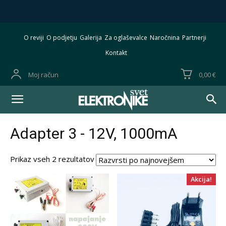
O reviji
O podjetju
Galerija
Za oglaševalce
Naročnina
Partnerji
Kontakt
Moj račun
0,00 €
Adapter 3 - 12V, 1000mA
Razvrščeno
Prikaz vseh 2 rezultatov
po
datumu
Akcija!