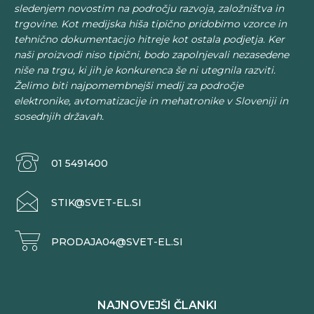
sledenjem novostim na področju razvoja, založništva in
trgovine. Kot medijska hiša tipično pridobimo vzorce in
tehnično dokumentacijo hitreje kot ostala podjetja. Ker
naši proizvodi niso tipični, bodo zapolnjevali nezasedene
niše na trgu, ki jih je konkurenca še ni utegnila razviti.
Želimo biti najpomembnejši medij za področje
elektronike, avtomatizacije in mehatronike v Sloveniji in
sosednjih državah.
01 5491400
STIK@SVET-EL.SI
PRODAJA04@SVET-EL.SI
NAJNOVEJŠI ČLANKI