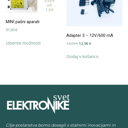
MINI pašni aparati
97,00
€
Adapter 3 – 12V/600 mA
Ta
Izberite možnosti
Izvirna
Trenutna
14,00
€
12,90
€
izdelek
cena
cena
ima
Dodaj v košarico
je
je:
več
bila:
12,90 €.
različic.
14,00 €.
Možnosti
lahko
izberete
na
strani
izdelka
Cilje poslanstva bomo dosegli s stalnimi inovacijami in