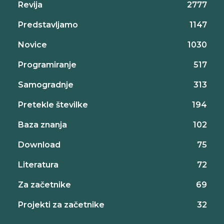
Revija
2777
Predstavljamo
1147
Novice
1030
Programiranje
517
Samogradnje
313
Pretekle številke
194
Baza znanja
102
Download
75
Literatura
72
Za začetnike
69
Projekti za začetnike
32