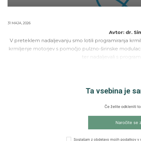
31 MAJA, 2026
Avtor: dr. S
V preteklem nadaljevanju smo lotili programiranja krmil
krmiljenje motorjev s pomočjo pulzno-širinske modulaci
ter nadaljevali s progra
Ta vsebina je s
Če želite odkleniti to
Naročite se 
Soglašam z obdelavo mojih podatkov v 