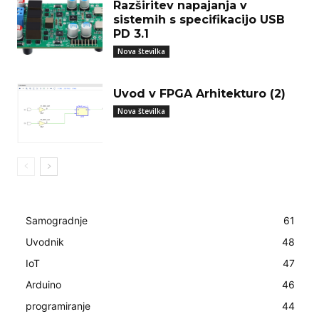
Razširitev napajanja v
sistemih s specifikacijo USB
PD 3.1
Nova številka
Uvod v FPGA Arhitekturo (2)
Nova številka
Samogradnje
61
Uvodnik
48
IoT
47
Arduino
46
programiranje
44