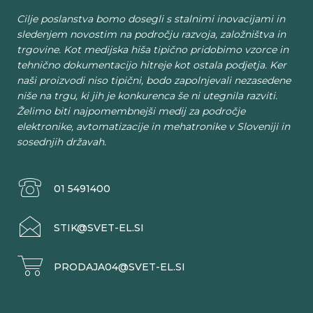
Cilje poslanstva bomo dosegli s stalnimi inovacijami in
sledenjem novostim na področju razvoja, založništva in
trgovine. Kot medijska hiša tipično pridobimo vzorce in
tehnično dokumentacijo hitreje kot ostala podjetja. Ker
naši proizvodi niso tipični, bodo zapolnjevali nezasedene
niše na trgu, ki jih je konkurenca še ni utegnila razviti.
Želimo biti najpomembnejši medij za področje
elektronike, avtomatizacije in mehatronike v Sloveniji in
sosednjih državah.
01 5491400
STIK@SVET-EL.SI
PRODAJA04@SVET-EL.SI