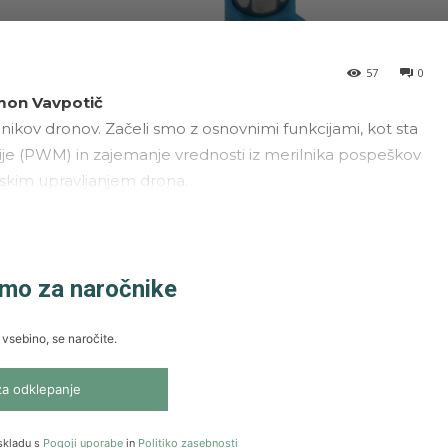
57
0
imon Vavpotič
nikov dronov. Začeli smo z osnovnimi funkcijami, kot sta
je (PWM) in zajemanje vrednosti iz merilnika pospeškov
mskim upravljanjem drona.
amo za naročnike
 vsebino, se naročite.
za odklepanje
skladu s
Pogoji uporabe
in
Politiko zasebnosti