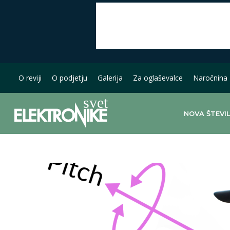
O reviji
O podjetju
Galerija
Za oglaševalce
Naročnina
NOVA ŠTEVI