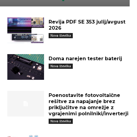
Revija PDF SE 353 julij/avgust
2026
Nova številka
Doma narejen tester baterij
Nova številka
Poenostavite fotovoltaične
rešitve za napajanje brez
priključitve na omrežje z
vgrajenimi polnilniki/inverterji
Nova številka