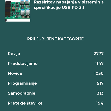
Razširitev napajanja v sistemih s
specifikacijo USB PD 3.1
PRILJUBLJENE KATEGORIJE
Revija
2777
Predstavljamo
1147
Novice
1030
Programiranje
517
Samogradnje
313
Pretekle številke
194