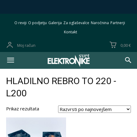
O reviji
O podjetju
Galerija
Za oglaševalce
Naročnina
Partnerji
Kontakt
Moj račun
0,00 €
HLADILNO REBRO TO 220 -
L200
Prikaz rezultata