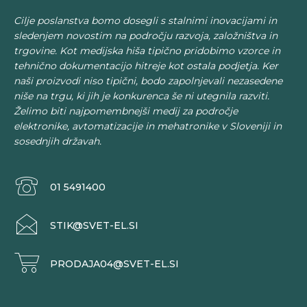
izdelka
Cilje poslanstva bomo dosegli s stalnimi inovacijami in
sledenjem novostim na področju razvoja, založništva in
trgovine. Kot medijska hiša tipično pridobimo vzorce in
tehnično dokumentacijo hitreje kot ostala podjetja. Ker
naši proizvodi niso tipični, bodo zapolnjevali nezasedene
niše na trgu, ki jih je konkurenca še ni utegnila razviti.
Želimo biti najpomembnejši medij za področje
elektronike, avtomatizacije in mehatronike v Sloveniji in
sosednjih državah.
01 5491400
STIK@SVET-EL.SI
PRODAJA04@SVET-EL.SI