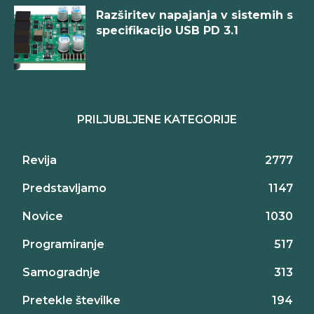
Razširitev napajanja v sistemih s
specifikacijo USB PD 3.1
PRILJUBLJENE KATEGORIJE
Revija
2777
Predstavljamo
1147
Novice
1030
Programiranje
517
Samogradnje
313
Pretekle številke
194