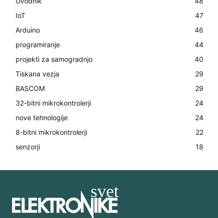
Uvodnik
48
IoT
47
Arduino
46
programiranje
44
projekti za samogradnjo
40
Tiskana vezja
29
BASCOM
29
32-bitni mikrokontrolerji
24
nove tehnologije
24
8-bitni mikrokontrolerji
22
senzorji
18