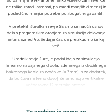
So pa majhne HF antene lahko vseeno zanimive. Če
ne toliko zaradi lastnosti, pa zaradi manjših dimenzij in
posledično manjše potrebe po »bogatih« gabaritih.
V preteklih številkah revije SE smo se naučili osnov
dela s programskim orodjem za simulacijo delovanja
anten, EznecPro. Sedaj je čas, da preizkusimo še kaj
več.
Urednik revije Jure, je podal idejo za simulacijo
linearno napajanega dipola, izdelanega iz dvožilnega
bakrenega kabla za zvočnike (Φ 3mm) in za dodatek,
da bo čtiva na temo dovolj, še simulacijo vertikalne
večpasovne 12 metrske antene.