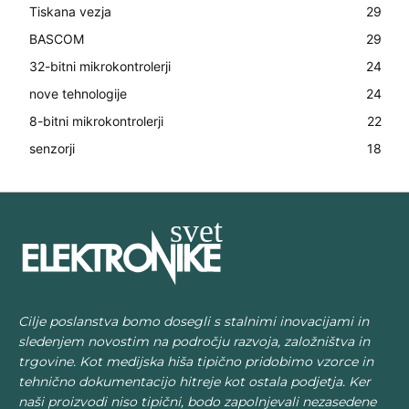
Tiskana vezja
29
BASCOM
29
32-bitni mikrokontrolerji
24
nove tehnologije
24
8-bitni mikrokontrolerji
22
senzorji
18
Cilje poslanstva bomo dosegli s stalnimi inovacijami in
sledenjem novostim na področju razvoja, založništva in
trgovine. Kot medijska hiša tipično pridobimo vzorce in
tehnično dokumentacijo hitreje kot ostala podjetja. Ker
naši proizvodi niso tipični, bodo zapolnjevali nezasedene