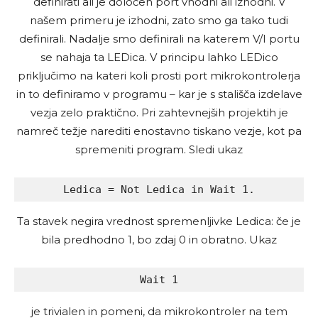
definirati ali je določen port vhodni ali izhodni. V
našem primeru je izhodni, zato smo ga tako tudi
definirali. Nadalje smo definirali na katerem V/I portu
se nahaja ta LEDica. V principu lahko LEDico
priključimo na kateri koli prosti port mikrokontrolerja
in to definiramo v programu – kar je s stališča izdelave
vezja zelo praktično. Pri zahtevnejših projektih je
namreč težje narediti enostavno tiskano vezje, kot pa
spremeniti program. Sledi ukaz
Ledica = Not Ledica in Wait 1.
Ta stavek negira vrednost spremenljivke Ledica: če je
bila predhodno 1, bo zdaj 0 in obratno. Ukaz
Wait 1
je trivialen in pomeni, da mikrokontroler na tem