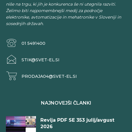
niše na trgu, ki jih je konkurenca še ni utegnila razviti.
Želimo biti najpomembnejši medij za področje
elektronike, avtomatizacije in mehatronike v Sloveniji in
sosednjih državah.
01 5491400
STIK@SVET-EL.SI
PRODAJA04@SVET-EL.SI
NAJNOVEJŠI ČLANKI
Revija PDF SE 353 julij/avgust
2026