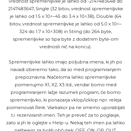
vrednost spremenljivke je lahko od -2147483648 do
2147483647, Single (32 bitov, vrednost spremenljivke
je lahko od 1.5 x 10^–45 do 3.4 x 10^38), Double (64
bitov, vrednost spremenljivke je lahko od 5.0 x 10^–
324 do 1.7 x 10^308) in String (do 264 byte,
spremenljivke so tipa byte z dodatnim byte-om
vrednosti nič na koncu).
Spremenljivke lahko imajo poljubna imena, ki jih po
navadi izberemo tako, da so med programiranjem
prepoznavna. Načeloma lahko spremenljivke
poimenujmo X1, X2, X3 itd., vendar bomo med
programiranjem lažje razumeli program, če bomo
spremenljivko, ki ponazarja vklop/izklop npr. releja
poimenovali Rele. Vsekakor pa ne smemo uporabljati
t.i. rezerviranih imen. Teh je preveč za to poglavje,
zato si jih le oglejte v Help-u. Nekaj teh imen pa lahko
naštejem za boljši občutek: OFF, ON, OR, OUT,