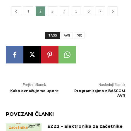
1
2
3
4
5
6
7
TAGS
AVR
PIC
Prejšnji članek
Naslednji članek
Kako označujemo upore
Programirajmo z BASCOM
AVR
POVEZANI ČLANKI
EZZ2 – Elektronika za začetnike