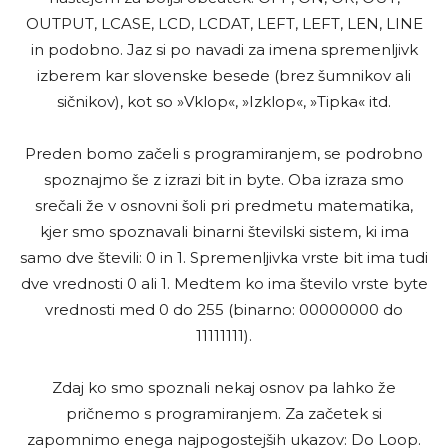
OUTPUT, LCASE, LCD, LCDAT, LEFT, LEFT, LEN, LINE
in podobno. Jaz si po navadi za imena spremenljivk
izberem kar slovenske besede (brez šumnikov ali
sičnikov), kot so »Vklop«, »Izklop«, »Tipka« itd.
Preden bomo začeli s programiranjem, se podrobno
spoznajmo še z izrazi bit in byte. Oba izraza smo
srečali že v osnovni šoli pri predmetu matematika,
kjer smo spoznavali binarni številski sistem, ki ima
samo dve števili: 0 in 1. Spremenljivka vrste bit ima tudi
dve vrednosti 0 ali 1. Medtem ko ima število vrste byte
vrednosti med 0 do 255 (binarno: 00000000 do
11111111).
Zdaj ko smo spoznali nekaj osnov pa lahko že
pričnemo s programiranjem. Za začetek si
zapomnimo enega najpogostejših ukazov: Do Loop.