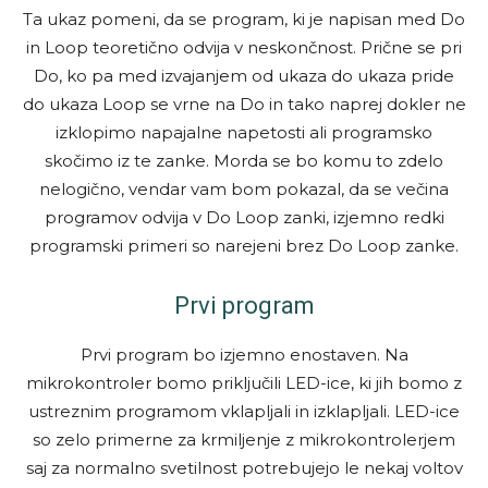
Ta ukaz pomeni, da se program, ki je napisan med Do
in Loop teoretično odvija v neskončnost. Prične se pri
Do, ko pa med izvajanjem od ukaza do ukaza pride
do ukaza Loop se vrne na Do in tako naprej dokler ne
izklopimo napajalne napetosti ali programsko
skočimo iz te zanke. Morda se bo komu to zdelo
nelogično, vendar vam bom pokazal, da se večina
programov odvija v Do Loop zanki, izjemno redki
programski primeri so narejeni brez Do Loop zanke.
Prvi program
Prvi program bo izjemno enostaven. Na
mikrokontroler bomo priključili LED-ice, ki jih bomo z
ustreznim programom vklapljali in izklapljali. LED-ice
so zelo primerne za krmiljenje z mikrokontrolerjem
saj za normalno svetilnost potrebujejo le nekaj voltov