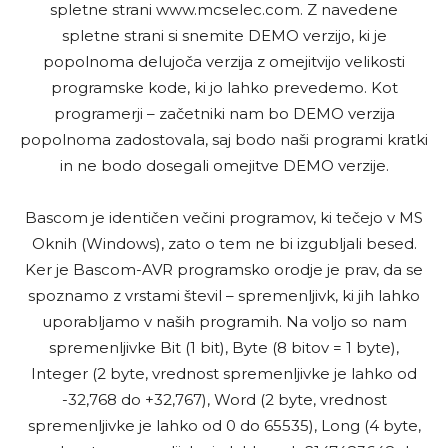
spletne strani www.mcselec.com. Z navedene
spletne strani si snemite DEMO verzijo, ki je
popolnoma delujoča verzija z omejitvijo velikosti
programske kode, ki jo lahko prevedemo. Kot
programerji – začetniki nam bo DEMO verzija
popolnoma zadostovala, saj bodo naši programi kratki
in ne bodo dosegali omejitve DEMO verzije.
Bascom je identičen večini programov, ki tečejo v MS
Oknih (Windows), zato o tem ne bi izgubljali besed.
Ker je Bascom-AVR programsko orodje je prav, da se
spoznamo z vrstami števil – spremenljivk, ki jih lahko
uporabljamo v naših programih. Na voljo so nam
spremenljivke Bit (1 bit), Byte (8 bitov = 1 byte),
Integer (2 byte, vrednost spremenljivke je lahko od
-32,768 do +32,767), Word (2 byte, vrednost
spremenljivke je lahko od 0 do 65535), Long (4 byte,