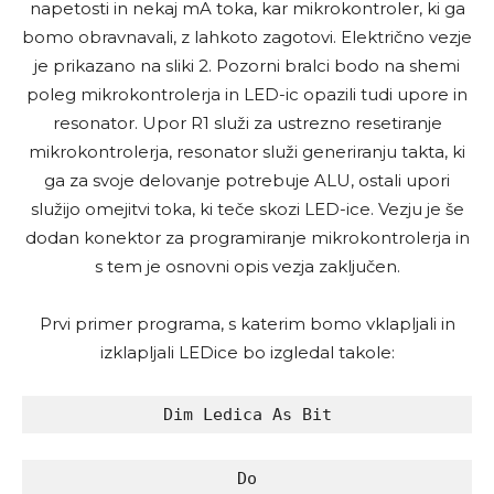
napetosti in nekaj mA toka, kar mikrokontroler, ki ga
bomo obravnavali, z lahkoto zagotovi. Električno vezje
je prikazano na sliki 2. Pozorni bralci bodo na shemi
poleg mikrokontrolerja in LED-ic opazili tudi upore in
resonator. Upor R1 služi za ustrezno resetiranje
mikrokontrolerja, resonator služi generiranju takta, ki
ga za svoje delovanje potrebuje ALU, ostali upori
služijo omejitvi toka, ki teče skozi LED-ice. Vezju je še
dodan konektor za programiranje mikrokontrolerja in
s tem je osnovni opis vezja zaključen.
Prvi primer programa, s katerim bomo vklapljali in
izklapljali LEDice bo izgledal takole:
Dim Ledica As Bit
Do