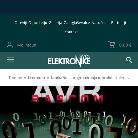
O reviji
O podjetju
Galerija
Za oglaševalce
Naročnina
Partnerji
Kontakt
Moj račun
0,00 €
Domov
Literatura
Kratka šola programiranja mikrokontrolerjev