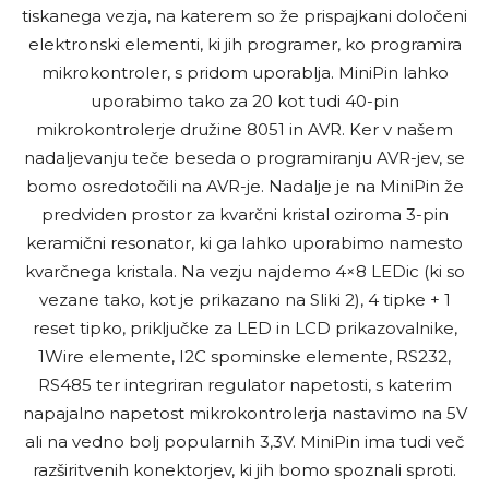
tiskanega vezja, na katerem so že prispajkani določeni
elektronski elementi, ki jih programer, ko programira
mikrokontroler, s pridom uporablja. MiniPin lahko
uporabimo tako za 20 kot tudi 40-pin
mikrokontrolerje družine 8051 in AVR. Ker v našem
nadaljevanju teče beseda o programiranju AVR-jev, se
bomo osredotočili na AVR-je. Nadalje je na MiniPin že
predviden prostor za kvarčni kristal oziroma 3-pin
keramični resonator, ki ga lahko uporabimo namesto
kvarčnega kristala. Na vezju najdemo 4×8 LEDic (ki so
vezane tako, kot je prikazano na Sliki 2), 4 tipke + 1
reset tipko, priključke za LED in LCD prikazovalnike,
1Wire elemente, I2C spominske elemente, RS232,
RS485 ter integriran regulator napetosti, s katerim
napajalno napetost mikrokontrolerja nastavimo na 5V
ali na vedno bolj popularnih 3,3V. MiniPin ima tudi več
razširitvenih konektorjev, ki jih bomo spoznali sproti.