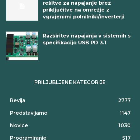
rešitve za napajanje brez
priključitve na omrežje z
vgrajenimi polnilniki/inverterji
Razširitev napajanja v sistemih s
specifikacijo USB PD 3.1
PRILJUBLJENE KATEGORIJE
Revija
2777
Predstavljamo
1147
Novice
1030
Programiranje
517