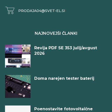
PRODAJA04@SVET-EL.SI
NAJNOVEJŠI ČLANKI
Revija PDF SE 353 julij/avgust
2026
Doma narejen tester baterij
Poenostavite fotovoltaične