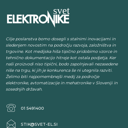
Cilje poslanstva bomo dosegli s stalnimi inovacijami in
sledenjem novostim na področju razvoja, založništva in
trgovine. Kot medijska hiša tipično pridobimo vzorce in
tehnično dokumentacijo hitreje kot ostala podjetja. Ker
naši proizvodi niso tipični, bodo zapolnjevali nezasedene
niše na trgu, ki jih je konkurenca še ni utegnila razviti.
Želimo biti najpomembnejši medij za področje
elektronike, avtomatizacije in mehatronike v Sloveniji in
sosednjih državah.
01 5491400
STIK@SVET-EL.SI