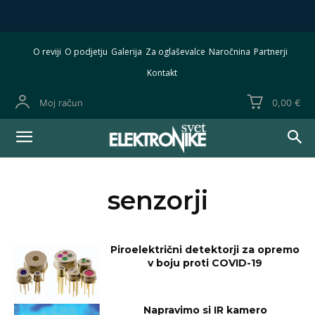
O reviji
O podjetju
Galerija
Za oglaševalce
Naročnina
Partnerji
Kontakt
Moj račun
0,00 €
senzorji
Piroelektrični detektorji za opremo
v boju proti COVID-19
Napravimo si IR kamero