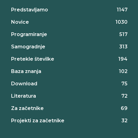
Predstavljamo
1147
Novice
1030
Programiranje
517
Samogradnje
313
Pretekle številke
194
Baza znanja
102
Download
75
Literatura
72
Za začetnike
69
Projekti za začetnike
32