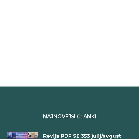
NAJNOVEJŠI ČLANKI
Revija PDF SE 353 julij/avgust