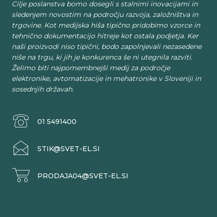
Cilje poslanstva bomo dosegli s stalnimi inovacijami in
sledenjem novostim na področju razvoja, založništva in
trgovine. Kot medijska hiša tipično pridobimo vzorce in
tehnično dokumentacijo hitreje kot ostala podjetja. Ker
naši proizvodi niso tipični, bodo zapolnjevali nezasedene
niše na trgu, ki jih je konkurenca še ni utegnila razviti.
Želimo biti najpomembnejši medij za področje
elektronike, avtomatizacije in mehatronike v Sloveniji in
sosednjih državah.
01 5491400
STIK@SVET-EL.SI
PRODAJA04@SVET-EL.SI