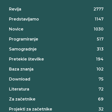
Revija
2777
Predstavljamo
1147
Novice
1030
Programiranje
517
Samogradnje
313
Pretekle številke
194
Baza znanja
102
Download
75
Literatura
72
Za začetnike
69
Projekti za začetnike
32