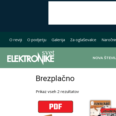
O reviji
O podjetju
Galerija
Za oglaševalce
Naročni
NOVA ŠTEVI
Brezplačno
Razvrščeno
Prikaz vseh 2 rezultatov
po
datumu