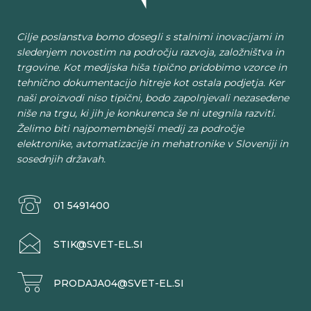
Cilje poslanstva bomo dosegli s stalnimi inovacijami in
sledenjem novostim na področju razvoja, založništva in
trgovine. Kot medijska hiša tipično pridobimo vzorce in
tehnično dokumentacijo hitreje kot ostala podjetja. Ker
naši proizvodi niso tipični, bodo zapolnjevali nezasedene
niše na trgu, ki jih je konkurenca še ni utegnila razviti.
Želimo biti najpomembnejši medij za področje
elektronike, avtomatizacije in mehatronike v Sloveniji in
sosednjih državah.
01 5491400
STIK@SVET-EL.SI
PRODAJA04@SVET-EL.SI