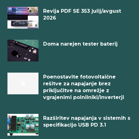
Revija PDF SE 353 julij/avgust
2026
Doma narejen tester baterij
Poenostavite fotovoltaične
rešitve za napajanje brez
priključitve na omrežje z
vgrajenimi polnilniki/inverterji
Razširitev napajanja v sistemih s
specifikacijo USB PD 3.1