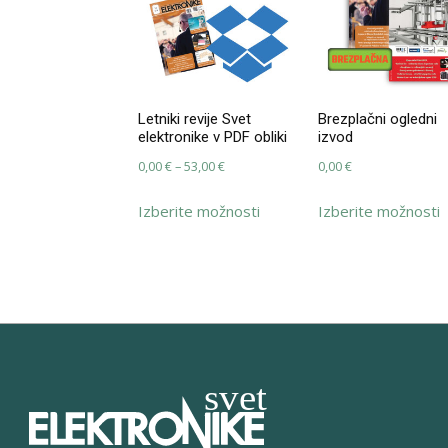
Letniki revije Svet
Brezplačni ogledni
elektronike v PDF obliki
izvod
Cenovni
0,00
€
–
53,00
€
0,00
€
razpon:
Ta
T
Izberite možnosti
Izberite možnosti
od
izdelek
i
0,00 €
ima
i
do
več
v
53,00 €
različic.
r
Možnosti
M
lahko
l
izberete
i
na
n
strani
s
izdelka
i