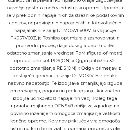
učinkovita naprava in kompaktno ohišje zagotavljata
največjo gostoto moči v industrijski opremi. Uporablja
se v preklopnih napajalnikih za strežnike podatkovnih
centrov, neprekinjenih napajalnikih in fotovoltaičnih
napajalnikih. V seriji DTMOSVI 600V, ki vključuje
TK057V60Z, je Toshiba optimizirala zasnovo vrat in
proizvodni proces, da je dosegla približno 36-
odstotno zmanjšanje vrednosti FoM (figure-of-merit),
opredeljene kot RDS(ON) x Qg, in približno 52-
odstotno zmanjšanje RDS(ON) x Qdg v primerjavi z
obstoječo generacijo serije DTMOSIV-H z enako
nazivno napetostjo. Te izboljšave zmanjšujejo izgube
pri prevajanju, pogonu in preklapljanju, kar znatno
izboljša učinkovitost napajalnih vezij. Poleg tega
uporaba majhnega DFN8×8 ohišja za vgradnjo na
površino inženirjem omogoča zmanjšanje velikosti
končne opreme. Kelvinov priključek vira omogoča
ustrezno krmiljenje vrat in pomaga preprečiti vpliv