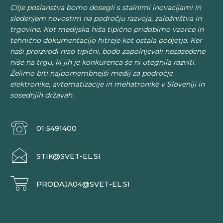
Cilje poslanstva bomo dosegli s stalnimi inovacijami in
sledenjem novostim na področju razvoja, založništva in
trgovine. Kot medijska hiša tipično pridobimo vzorce in
tehnično dokumentacijo hitreje kot ostala podjetja. Ker
naši proizvodi niso tipični, bodo zapolnjevali nezasedene
niše na trgu, ki jih je konkurenca še ni utegnila razviti.
Želimo biti najpomembnejši medij za področje
elektronike, avtomatizacije in mehatronike v Sloveniji in
sosednjih državah.
01 5491400
STIK@SVET-EL.SI
PRODAJA04@SVET-EL.SI