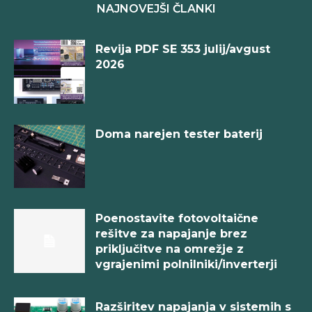
NAJNOVEJŠI ČLANKI
Revija PDF SE 353 julij/avgust
2026
Doma narejen tester baterij
Poenostavite fotovoltaične
rešitve za napajanje brez
priključitve na omrežje z
vgrajenimi polnilniki/inverterji
Razširitev napajanja v sistemih s