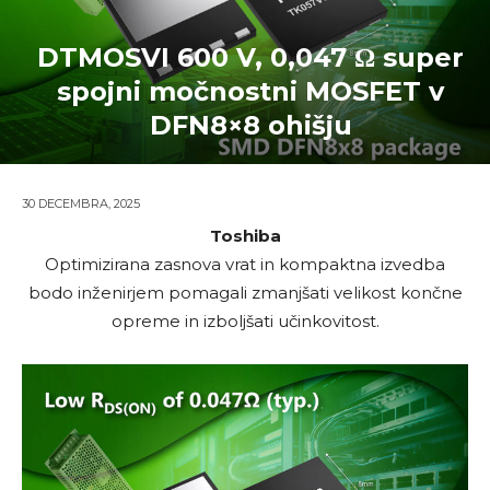
DTMOSVI 600 V, 0,047 Ω super
spojni močnostni MOSFET v
DFN8×8 ohišju
30 DECEMBRA, 2025
Toshiba
Optimizirana zasnova vrat in kompaktna izvedba
bodo inženirjem pomagali zmanjšati velikost končne
opreme in izboljšati učinkovitost.