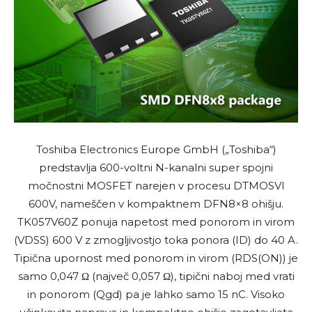
Toshiba Electronics Europe GmbH („Toshiba“)
predstavlja 600-voltni N-kanalni super spojni
močnostni MOSFET narejen v procesu DTMOSVI
600V, nameščen v kompaktnem DFN8×8 ohišju.
TK057V60Z ponuja napetost med ponorom in virom
(VDSS) 600 V z zmogljivostjo toka ponora (ID) do 40 A.
Tipična upornost med ponorom in virom (RDS(ON)) je
samo 0,047 Ω (največ 0,057 Ω), tipični naboj med vrati
in ponorom (Qgd) pa je lahko samo 15 nC. Visoko