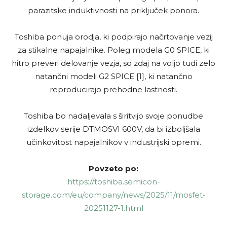
parazitske induktivnosti na priključek ponora.
Toshiba ponuja orodja, ki podpirajo načrtovanje vezij
za stikalne napajalnike. Poleg modela G0 SPICE, ki
hitro preveri delovanje vezja, so zdaj na voljo tudi zelo
natančni modeli G2 SPICE [1], ki natančno
reproducirajo prehodne lastnosti.
Toshiba bo nadaljevala s širitvijo svoje ponudbe
izdelkov serije DTMOSVI 600V, da bi izboljšala
učinkovitost napajalnikov v industrijski opremi.
Povzeto po:
https://toshiba.semicon-
storage.com/eu/company/news/2025/11/mosfet-
20251127-1.html