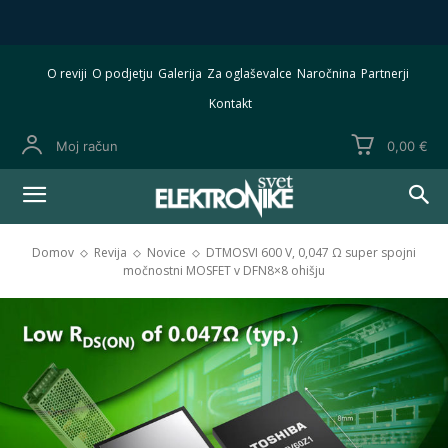
O reviji
O podjetju
Galerija
Za oglaševalce
Naročnina
Partnerji
Kontakt
Moj račun
0,00 €
Domov
Revija
Novice
DTMOSVI 600 V, 0,047 Ω super spojni
močnostni MOSFET v DFN8×8 ohišju