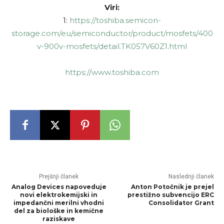
Viri:
1:
https://toshiba.semicon-
storage.com/eu/semiconductor/product/mosfets/400
v-900v-mosfets/detail.TK057V60Z1.html
https://www.toshiba.com
Prejšnji članek
Naslednji članek
Analog Devices napoveduje
Anton Potočnik je prejel
novi elektrokemijski in
prestižno subvencijo ERC
impedančni merilni vhodni
Consolidator Grant
del za biološke in kemične
raziskave