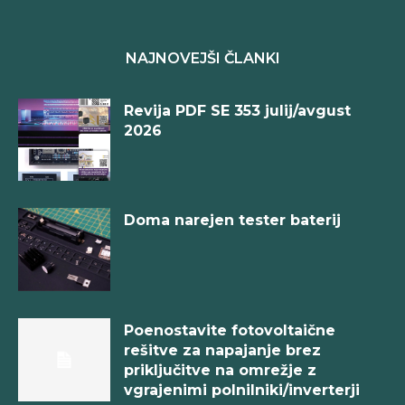
NAJNOVEJŠI ČLANKI
Revija PDF SE 353 julij/avgust
2026
Doma narejen tester baterij
Poenostavite fotovoltaične
rešitve za napajanje brez
priključitve na omrežje z
vgrajenimi polnilniki/inverterji