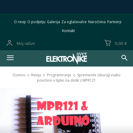
O reviji
O podjetju
Galerija
Za oglaševalce
Naročnina
Partnerji
Kontakt
Moj račun
0,00 €
Domov
Revija
Programiranje
Spremenite (skoraj) vsako
površino v tipko na dotik z MPR121