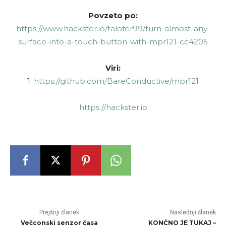
Povzeto po:
https://www.hackster.io/talofer99/turn-almost-any-
surface-into-a-touch-button-with-mpr121-cc4205
Viri:
1:
https://github.com/BareConductive/mpr121
https://hackster.io
Prejšnji članek
Naslednji članek
Večconski senzor časa
KONČNO JE TUKAJ –