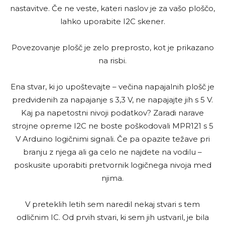
nastavitve. Če ne veste, kateri naslov je za vašo ploščo,
lahko uporabite I2C skener.
Povezovanje plošč je zelo preprosto, kot je prikazano
na risbi.
Ena stvar, ki jo upoštevajte – večina napajalnih plošč je
predvidenih za napajanje s 3,3 V, ne napajajte jih s 5 V.
Kaj pa napetostni nivoji podatkov? Zaradi narave
strojne opreme I2C ne boste poškodovali MPR121 s 5
V Arduino logičnimi signali. Če pa opazite težave pri
branju z njega ali ga celo ne najdete na vodilu –
poskusite uporabiti pretvornik logičnega nivoja med
njima.
V preteklih letih sem naredil nekaj stvari s tem
odličnim IC. Od prvih stvari, ki sem jih ustvaril, je bila