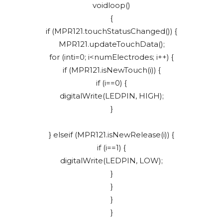
voidloop()
{
if (MPR121.touchStatusChanged()) {
MPR121.updateTouchData();
for (inti=0; i<numElectrodes; i++) {
if (MPR121.isNewTouch(i)) {
if (i==0) {
digitalWrite(LEDPIN, HIGH);
}
} elseif (MPR121.isNewRelease(i)) {
if (i==1) {
digitalWrite(LEDPIN, LOW);
}
}
}
}