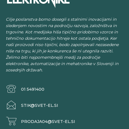
Cilje poslanstva bomo dosegli s stalnimi inovacijami in
sledenjem novostim na področju razvoja, založništva in
trgovine. Kot medijska hiša tipično pridobimo vzorce in
tehnično dokumentacijo hitreje kot ostala podjetja. Ker
naši proizvodi niso tipični, bodo zapolnjevali nezasedene
niše na trgu, ki jih je konkurenca še ni utegnila razviti.
Želimo biti najpomembnejši medij za področje
elektronike, avtomatizacije in mehatronike v Sloveniji in
sosednjih državah.
01 5491400
STIK@SVET-EL.SI
PRODAJA04@SVET-EL.SI