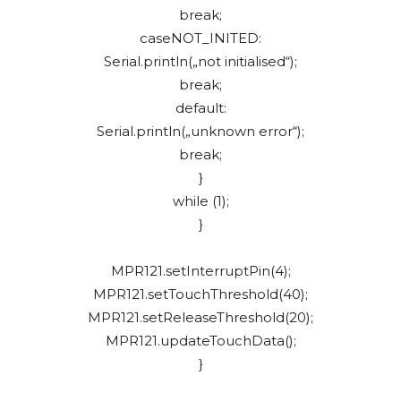
break;
caseNOT_INITED:
Serial.println(„not initialised“);
break;
default:
Serial.println(„unknown error“);
break;
}
while (1);
}
MPR121.setInterruptPin(4);
MPR121.setTouchThreshold(40);
MPR121.setReleaseThreshold(20);
MPR121.updateTouchData();
}