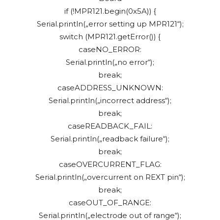
if (!MPR121.begin(0x5A)) {
Serial.println(„error setting up MPR121“);
switch (MPR121.getError()) {
caseNO_ERROR:
Serial.println(„no error“);
break;
caseADDRESS_UNKNOWN:
Serial.println(„incorrect address“);
break;
caseREADBACK_FAIL:
Serial.println(„readback failure“);
break;
caseOVERCURRENT_FLAG:
Serial.println(„overcurrent on REXT pin“);
break;
caseOUT_OF_RANGE:
Serial.println(„electrode out of range“);