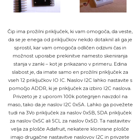
Čip ima prožilni priključek, ki vam omogoča, da veste,
da se je enega od priključkov nekdo dotaknil ali ga je
sprostil, kar vam omogoča odličen odzivni čas in
možnost uporabe prekinitve namesto skeniranja
stanja v zanki – kot je prikazano v primeru. Edina
slabost je, da imate samo en prožilni priključek za
vseh 12 priključkov IO IC. Naslov I2C lahko nastavite s
pomočjo ADDR, ki je priključek za izbiro I2C naslova.
Privzeto je z uporom 100k potegnjen navzdol na
maso, tako da je naslov I2C 0x5A. Lahko ga povežete
tudi na 3Vo priključek za naslov 0x5B, SDA priključek
za naslov 0x5C ali SCL za naslov 0x5D. Ta nastavitev
velja za plošče Adafruit, nekatere klonirane plošče
imajo drugačne nastavitve naslovov I2C in privzete