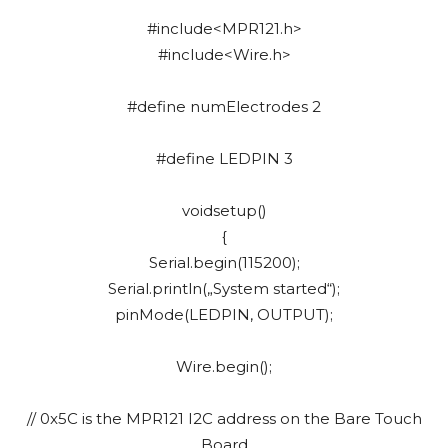
#include<MPR121.h>
#include<Wire.h>
#define numElectrodes 2
#define LEDPIN 3
voidsetup()
{
Serial.begin(115200);
Serial.println(„System started“);
pinMode(LEDPIN, OUTPUT);
Wire.begin();
// 0x5C is the MPR121 I2C address on the Bare Touch
Board