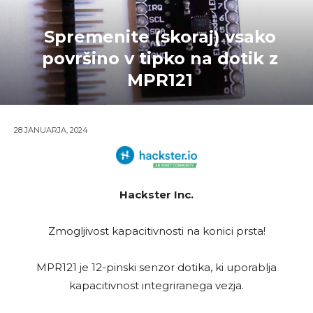
Spremenite (skoraj) vsako
površino v tipko na dotik z
MPR121
28 JANUARJA, 2024
Hackster Inc.
Zmogljivost kapacitivnosti na konici prsta!
MPR121 je 12-pinski senzor dotika, ki uporablja
kapacitivnost integriranega vezja.