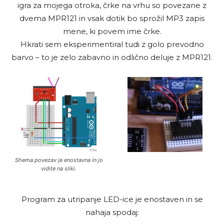
igra za mojega otroka, črke na vrhu so povezane z
dvema MPR121 in vsak dotik bo sprožil MP3 zapis
mene, ki povem ime črke.
Hkrati sem eksperimentiral tudi z golo prevodno
barvo – to je zelo zabavno in odlično deluje z MPR121.
Shema povezav je enostavna in jo
vidite na sliki.
Program za utripanje LED-ice je enostaven in se
nahaja spodaj: