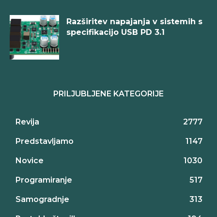
Razširitev napajanja v sistemih s
specifikacijo USB PD 3.1
PRILJUBLJENE KATEGORIJE
Revija
2777
Predstavljamo
1147
Novice
1030
Programiranje
517
Samogradnje
313