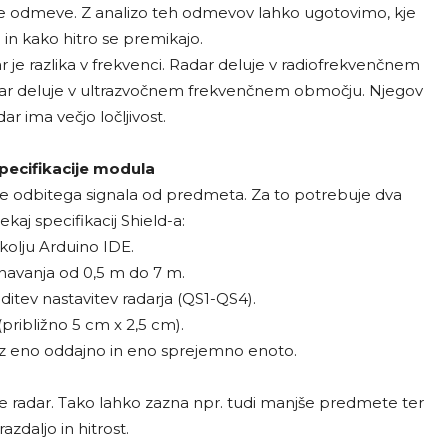
hove odmeve. Z analizo teh odmevov lahko ugotovimo, kje
in kako hitro se premikajo.
 je razlika v frekvenci. Radar deluje v radiofrekvenčnem
ar deluje v ultrazvočnem frekvenčnem območju. Njegov
r ima večjo ločljivost.
pecifikacije modula
e odbitega signala od predmeta. Za to potrebuje dva
j specifikacij Shield-a:
kolju Arduino IDE.
navanja od 0,5 m do 7 m.
ditev nastavitev radarja (QS1-QS4).
približno 5 cm x 2,5 cm).
 eno oddajno in eno sprejemno enoto.
 je radar. Tako lahko zazna npr. tudi manjše predmete ter
zdaljo in hitrost.