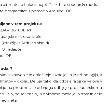
ali imate le halucinacije? Priskrbite si radarski modul
ite programirati s pomočjo Arduino IDE!
jene v tem projektu:
ADAR BGT60LTR11
strijski mikrokontroler
združljiv z Arduino shield)
 IOT adapter
no IDE
 radar?
ko zaznavanje in določanje razdalje) in je tehnologija, ki
dmetov v okolju. Deluje tako, da oddaja radijske valove v
aletijo na predmet, se od njega odbijejo proti radarskemu
ujejo, da se vrnejo, in določimo razdaljo, hitrost in celo
predmeta.