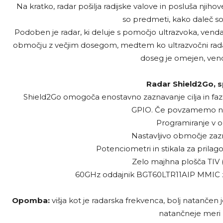
Na kratko, radar pošilja radijske valove in posluša nji
so predmeti, kako daleč so 
Podoben je radar, ki deluje s pomočjo ultrazvoka, vendar
območju z večjim dosegom, medtem ko ultrazvočni rad
doseg je omejen, venda
Radar Shield2Go, s
Shield2Go omogoča enostavno zaznavanje cilja in faz
GPIO. Če povzamemo neka
Programiranje v o
Nastavljivo območje zaz
Potenciometri in stikala za prilago
Zelo majhna plošča TIV (
60GHz oddajnik BGT60LTR11AIP MMIC z
Opomba:
višja kot je radarska frekvenca, bolj natančen
natančneje meri ra