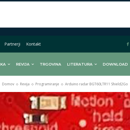
Partnerji
Kontakt
LKA
REVIJA
TRGOVINA
LITERATURA
DOWNLOAD
Domov
Revija
Programiranje
Arduino radar BGT60LTR11 Shield2Go