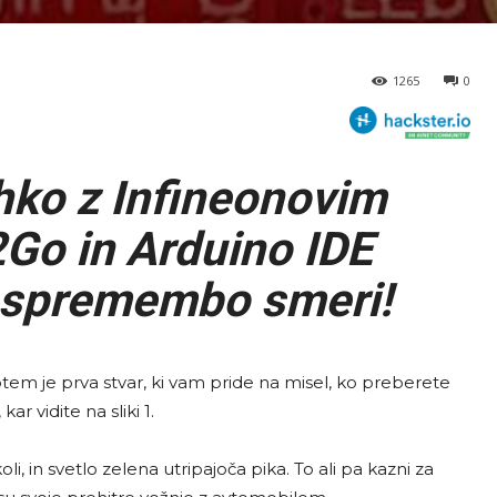
1265
0
hko z Infineonovim
Go in Arduino IDE
n spremembo smeri!
potem je prva stvar, ki vam pride na misel, ko preberete
kar vidite na sliki 1.
i, in svetlo zelena utripajoča pika. To ali pa kazni za