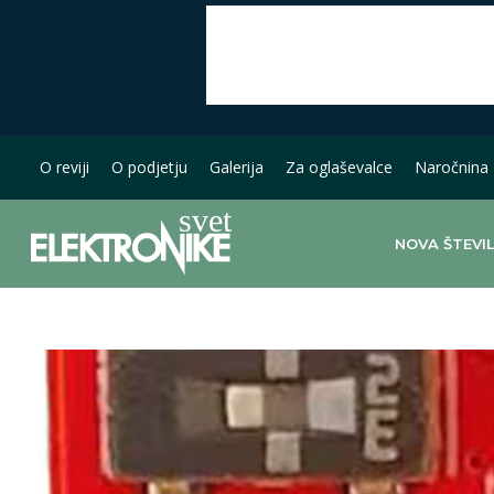
O reviji
O podjetju
Galerija
Za oglaševalce
Naročnina
NOVA ŠTEVI