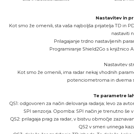
Nastavitev in 
Kot smo že omenili, sta vaša najboljša prijatelja TD in P
nastaviti n
Prilagajanje trdno nastavljenih par
Programiranje Shield2Go s knjižnico Ar
Nastavitev s
Kot smo že omenili, ima radar nekaj vhodnih paramet
potenciometroma in dvema stik
Te parametre lah
QS1: odgovoren za način delovanja radarja; levo za avt
SPI senzorja. Opomba: SPI način je trenutno še v
QS2: prilagaja prag za radar, v bistvu območje zaznavanj
QS2 v smeri urinega kazal