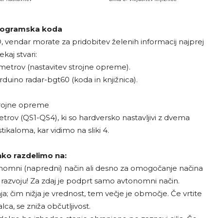
programska koda
D, vendar morate za pridobitev želenih informacij najprej
ekaj stvari:
ametrov (nastavitev strojne opreme).
duino radar-bgt60 (koda in knjižnica).
trojne opreme
rov (QS1-QS4), ki so hardversko nastavljivi z dvema
aloma, kar vidimo na sliki 4.
ko razdelimo na:
onomni (napredni) način ali desno za omogočanje načina
 razvoju! Za zdaj je podprt samo avtonomni način.
a; čim nižja je vrednost, tem večje je območje. Če vrtite
ca, se zniža občutljivost.