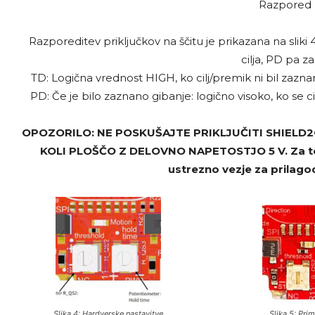
Razpored p
Razporeditev priključkov na ščitu je prikazana na sliki
cilja, PD pa z
TD: Logična vrednost HIGH, ko cilj/premik ni bil zaznan
PD: Če je bilo zaznano gibanje: logično visoko, ko se cilj 
OPOZORILO: NE POSKUŠAJTE PRIKLJUČITI SHIELD
KOLI PLOŠČO Z DELOVNO NAPETOSTJO 5 V. Za to l
ustrezno vezje za prilagodi
Slika 4: Hardverske nastavitve
Slika 5: Prim