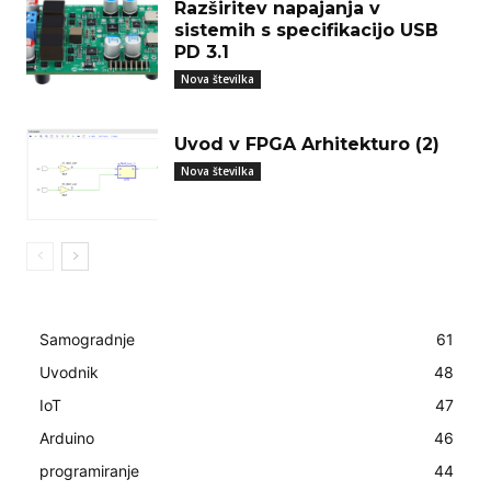
Razširitev napajanja v
sistemih s specifikacijo USB
PD 3.1
Nova številka
Uvod v FPGA Arhitekturo (2)
Nova številka
Samogradnje
61
Uvodnik
48
IoT
47
Arduino
46
programiranje
44