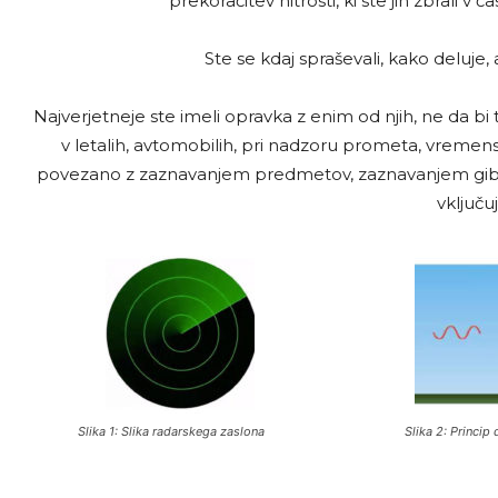
prekoračitev hitrosti, ki ste jih zbrali v
Ste se kdaj spraševali, kako deluje, a
Najverjetneje ste imeli opravka z enim od njih, ne da bi to 
v letalih, avtomobilih, pri nadzoru prometa, vremenski
povezano z zaznavanjem predmetov, zaznavanjem gibanja
vključuj
Slika 1: Slika radarskega zaslona
Slika 2: Princip 