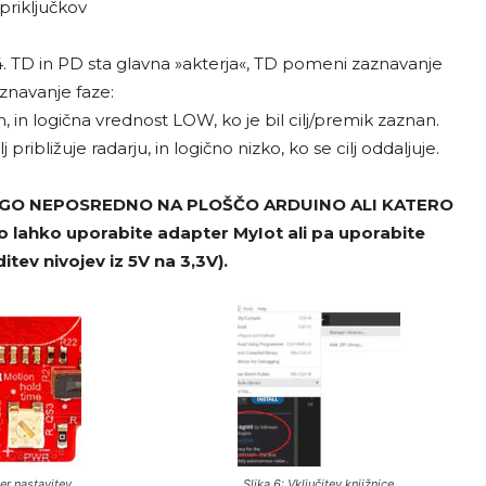
riključkov
 4. TD in PD sta glavna »akterja«, TD pomeni zaznavanje
aznavanje faze:
, in logična vrednost LOW, ko je bil cilj/premik zaznan.
približuje radarju, in logično nizko, ko se cilj oddaljuje.
2GO NEPOSREDNO NA PLOŠČO ARDUINO ALI KATERO
ahko uporabite adapter MyIot ali pa uporabite
tev nivojev iz 5V na 3,3V).
er nastavitev
Slika 6: Vključitev knjižnice