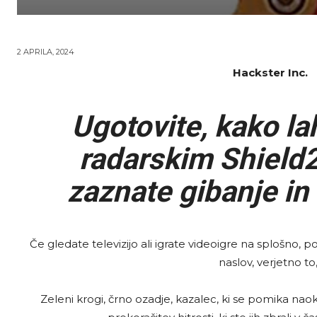
2 APRILA, 2024
Hackster Inc.
Ugotovite, kako la
radarskim Shield2
zaznate gibanje i
Če gledate televizijo ali igrate videoigre na splošno, 
naslov, verjetno to, 
Zeleni krogi, črno ozadje, kazalec, ki se pomika naokol