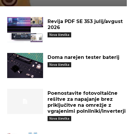
Revija PDF SE 353 julij/avgust
2026
Nova številka
Doma narejen tester baterij
Nova številka
Poenostavite fotovoltaične
rešitve za napajanje brez
priključitve na omrežje z
vgrajenimi polnilniki/inverterji
Nova številka