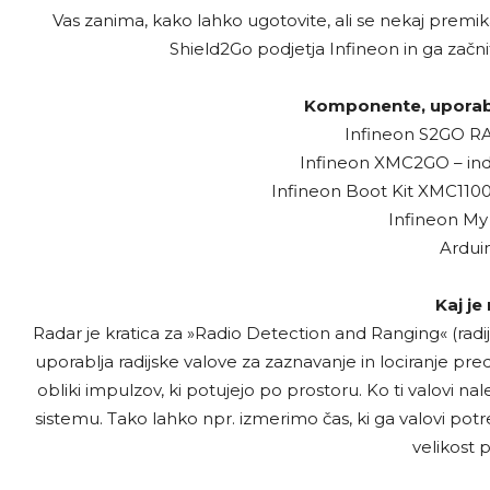
Vas zanima, kako lahko ugotovite, ali se nekaj premika 
Shield2Go podjetja Infineon in ga začn
Komponente, uporabl
Infineon S2GO R
Infineon XMC2GO – indu
Infineon Boot Kit XMC1100 (
Infineon My
Ardui
Kaj je
Radar je kratica za »Radio Detection and Ranging« (radijs
uporablja radijske valove za zaznavanje in lociranje pre
obliki impulzov, ki potujejo po prostoru. Ko ti valovi n
sistemu. Tako lahko npr. izmerimo čas, ki ga valovi potreb
velikost 