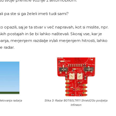
 času svoje prehitre vožnje z avtomobilom.
li pa ste si ga želeli imeti tudi sami?
opazili, saj je ta stvar v več napravah, kot si mislite, npr.
h postajah in še bi lahko naštevali. Skoraj vse, kar je
, merjenjem razdalje in/ali merjenjem hitrosti, lahko
e radar.
delovanja radarja
Slika 3: Radar BGT60LTR11 Shield2Go podjetja
Infineon