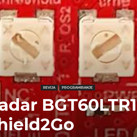
REVIJA
PROGRAMIRANJE
radar BGT60LTR1
hield2Go