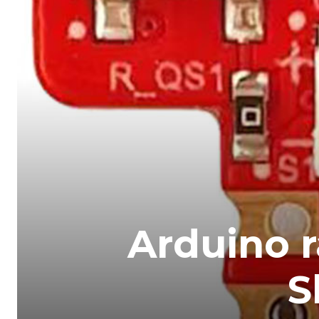
Arduino 
S