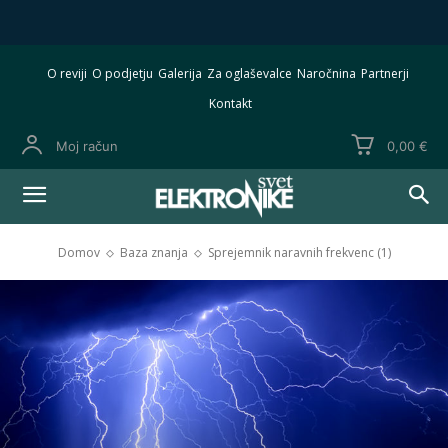
O reviji
O podjetju
Galerija
Za oglaševalce
Naročnina
Partnerji
Kontakt
Moj račun
0,00 €
Domov
Baza znanja
Sprejemnik naravnih frekvenc (1)