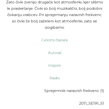
Zato čivki zvenijo drugače kot atmosferiki, kjer slišimo
le prasketanje. Čivki so bolj muzikalični, bolj podobni
čivkanju vrabcev. Pri sprejemanju naravnih frekvenc
so čivki že bolj zaželeni kot atmosferiki, zato se
izogibamo
Celotni članek
Auroral
Inspire
Radio
Sprejemnik naravnih frekvenc (1)
2011_SE191_51