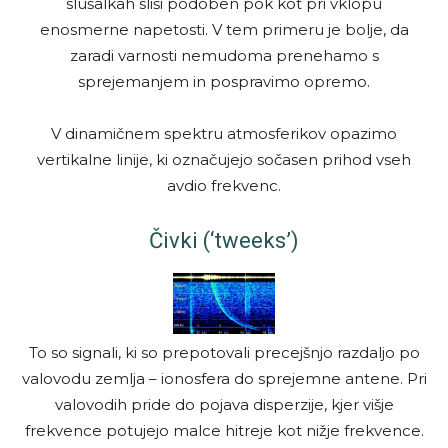
slušalkah sliši podoben pok kot pri vklopu
enosmerne napetosti. V tem primeru je bolje, da
zaradi varnosti nemudoma prenehamo s
sprejemanjem in pospravimo opremo.
V dinamičnem spektru atmosferikov opazimo
vertikalne linije, ki označujejo sočasen prihod vseh
avdio frekvenc.
Čivki (‘tweeks’)
To so signali, ki so prepotovali precejšnjo razdaljo po
valovodu zemlja – ionosfera do sprejemne antene. Pri
valovodih pride do pojava disperzije, kjer višje
frekvence potujejo malce hitreje kot nižje frekvence.