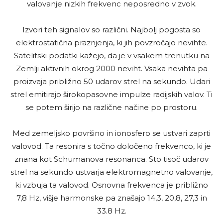
valovanje nizkih frekvenc neposredno v zvok.
Izvori teh signalov so različni. Najbolj pogosta so
elektrostatična praznjenja, ki jih povzročajo nevihte.
Satelitski podatki kažejo, da je v vsakem trenutku na
Zemlji aktivnih okrog 2000 neviht. Vsaka nevihta pa
proizvaja približno 50 udarov strel na sekundo. Udari
strel emitirajo širokopasovne impulze radijskih valov. Ti
se potem širijo na različne načine po prostoru.
Med zemeljsko površino in ionosfero se ustvari zaprti
valovod. Ta resonira s točno določeno frekvenco, ki je
znana kot Schumanova resonanca. Sto tisoč udarov
strel na sekundo ustvarja elektromagnetno valovanje,
ki vzbuja ta valovod. Osnovna frekvenca je približno
7,8 Hz, višje harmonske pa znašajo 14,3, 20,8, 27,3 in
33.8 Hz.