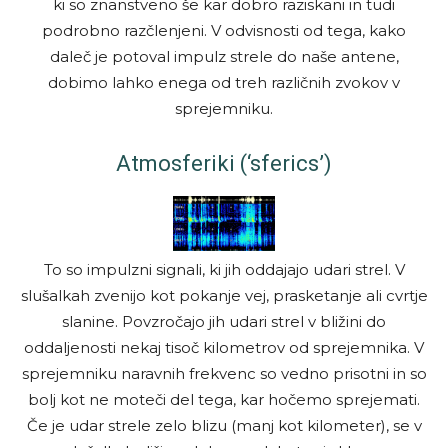
ki so znanstveno še kar dobro raziskani in tudi
podrobno razčlenjeni. V odvisnosti od tega, kako
daleč je potoval impulz strele do naše antene,
dobimo lahko enega od treh različnih zvokov v
sprejemniku.
Atmosferiki (‘sferics’)
To so impulzni signali, ki jih oddajajo udari strel. V
slušalkah zvenijo kot pokanje vej, prasketanje ali cvrtje
slanine. Povzročajo jih udari strel v bližini do
oddaljenosti nekaj tisoč kilometrov od sprejemnika. V
sprejemniku naravnih frekvenc so vedno prisotni in so
bolj kot ne moteči del tega, kar hočemo sprejemati.
Če je udar strele zelo blizu (manj kot kilometer), se v