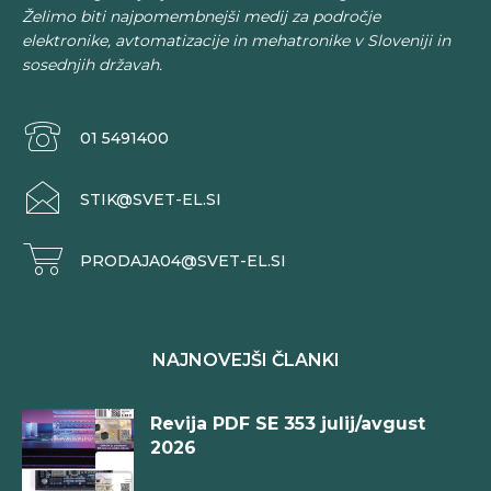
Želimo biti najpomembnejši medij za področje
elektronike, avtomatizacije in mehatronike v Sloveniji in
sosednjih državah.
01 5491400
STIK@SVET-EL.SI
PRODAJA04@SVET-EL.SI
NAJNOVEJŠI ČLANKI
Revija PDF SE 353 julij/avgust
2026