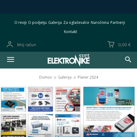
O reviji
O podjetju
Galerija
Za oglaševalce
Naročnina
Partnerji
Kontakt
Moj račun
0,00 €
Domov
Galerija
Planer 2024