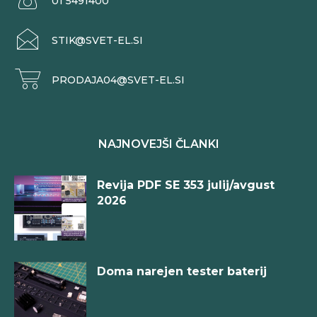
01 5491400
STIK@SVET-EL.SI
PRODAJA04@SVET-EL.SI
NAJNOVEJŠI ČLANKI
Revija PDF SE 353 julij/avgust
2026
Doma narejen tester baterij