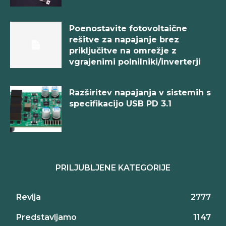
Poenostavite fotovoltaične
rešitve za napajanje brez
priključitve na omrežje z
vgrajenimi polnilniki/inverterji
Razširitev napajanja v sistemih s
specifikacijo USB PD 3.1
PRILJUBLJENE KATEGORIJE
Revija
2777
Predstavljamo
1147