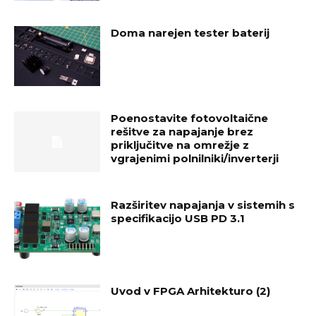
Doma narejen tester baterij
Poenostavite fotovoltaične
rešitve za napajanje brez
priključitve na omrežje z
vgrajenimi polnilniki/inverterji
Razširitev napajanja v sistemih s
specifikacijo USB PD 3.1
Uvod v FPGA Arhitekturo (2)