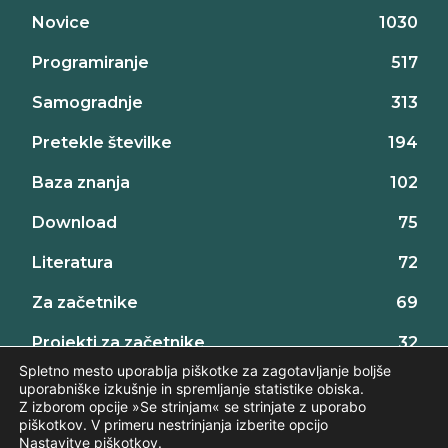
Novice
1030
Programiranje
517
Samogradnje
313
Pretekle številke
194
Baza znanja
102
Download
75
Literatura
72
Za začetnike
69
Projekti za začetnike
32
Spletno mesto uporablja piškotke za zagotavljanje boljše
uporabniške izkušnje in spremljanje statistike obiska.
Z izborom opcije »Se strinjam« se strinjate z uporabo
piškotkov. V primeru nestrinjanja izberite opcijo
Nastavitve piškotkov
.
©2026 AX elektronika d.o.o., vse pravice pridržane. | web:
Intinet