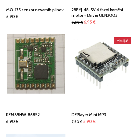
MQ-135 senzor nevarnih plinov
28BYJ-48-5V 4 fazni koračni
motor + Driver ULN2003
5,90
€
Izvirna
Trenutna
6,95
€
8,50
€
cena
cena
je
je:
Akcija!
bila:
6,95 €.
8,50 €.
RFM69HW-868S2
DFPlayer Mini MP3
Izvirna
Trenutna
6,90
€
5,90
€
7,60
€
cena
cena
je
je: