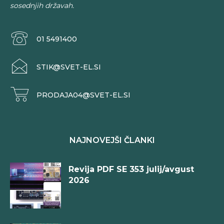
sosednjih državah.
01 5491400
STIK@SVET-EL.SI
PRODAJA04@SVET-EL.SI
NAJNOVEJŠI ČLANKI
Revija PDF SE 353 julij/avgust
2026