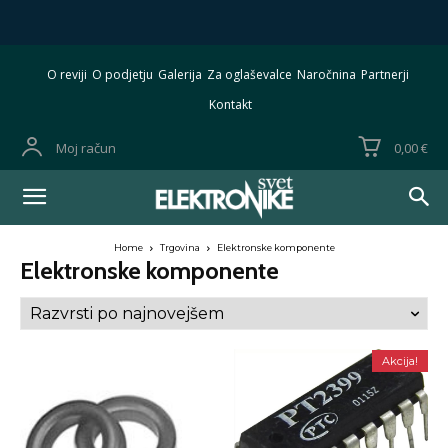
O reviji
O podjetju
Galerija
Za oglaševalce
Naročnina
Partnerji
Kontakt
Moj račun
0,00 €
Home
Trgovina
Elektronske komponente
Elektronske komponente
Akcija!