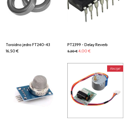
Toroidno jedro FT240-43
PT2399 - Delay Reverb
Izvirna
Trenutna
16,50
€
4,00
€
5,20
€
cena
cena
je
je:
Akcija!
bila:
4,00 €.
5,20 €.