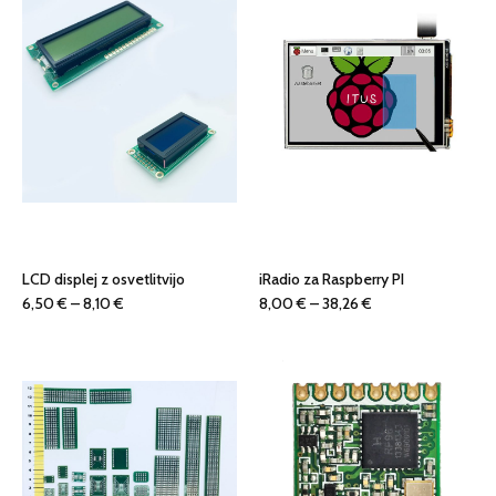
bila:
5,90 €.
7,60 €.
LCD displej z osvetlitvijo
iRadio za Raspberry PI
Cenovni
Cenovni
6,50
€
–
8,10
€
8,00
€
–
38,26
€
razpon:
razpon:
od
od
6,50 €
8,00 €
do
do
8,10 €
38,26 €