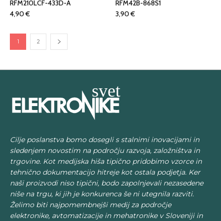
RFM210LCF-433D-A
RFM42B-868S1
4,90
€
3,90
€
1
2
Cilje poslanstva bomo dosegli s stalnimi inovacijami in
sledenjem novostim na področju razvoja, založništva in
trgovine. Kot medijska hiša tipično pridobimo vzorce in
tehnično dokumentacijo hitreje kot ostala podjetja. Ker
naši proizvodi niso tipični, bodo zapolnjevali nezasedene
niše na trgu, ki jih je konkurenca še ni utegnila razviti.
Želimo biti najpomembnejši medij za področje
elektronike, avtomatizacije in mehatronike v Sloveniji in