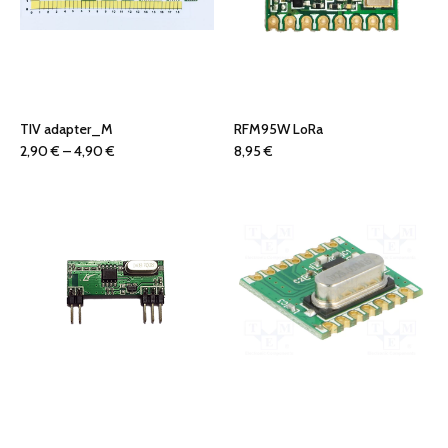
TIV adapter_M
RFM95W LoRa
Cenovni
2,90
€
–
4,90
€
8,95
€
razpon:
od
2,90 €
do
4,90 €