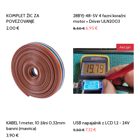
KOMPLET ŽIC ZA
28BYJ-48-5V 4 fazni koračni
POVEZOVANJE
motor + Driver ULN2003
Izvirna
Trenutna
2,00
€
6,95
€
8,50
€
cena
cena
je
je:
Akcija!
bila:
6,95 €.
8,50 €.
KABEL 1 meter, 10 žilni 0,32mm
USB napajalnik z LCD 1,2 - 24V
barvni (mavrica)
Izvirna
Trenutna
7,32
€
9,50
€
3,90
€
cena
cena