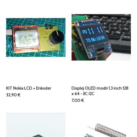
je
je:
bila:
7,32 €.
9,50 €.
KIT Nokia LCD + Enkoder
Displej OLED modri 1,3 inch 128
x 64 - IIC I2C
32,90
€
7,00
€