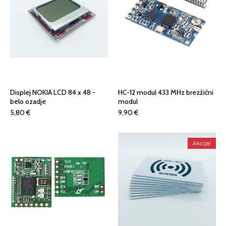
Displej NOKIA LCD 84 x 48 -
HC-12 modul 433 MHz brezžični
belo ozadje
modul
5,80
€
9,90
€
Akcija!