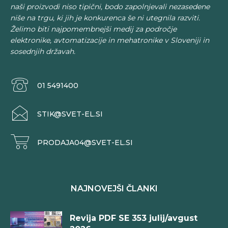
naši proizvodi niso tipični, bodo zapolnjevali nezasedene
niše na trgu, ki jih je konkurenca še ni utegnila razviti.
Želimo biti najpomembnejši medij za področje
elektronike, avtomatizacije in mehatronike v Sloveniji in
sosednjih državah.
01 5491400
STIK@SVET-EL.SI
PRODAJA04@SVET-EL.SI
NAJNOVEJŠI ČLANKI
Revija PDF SE 353 julij/avgust