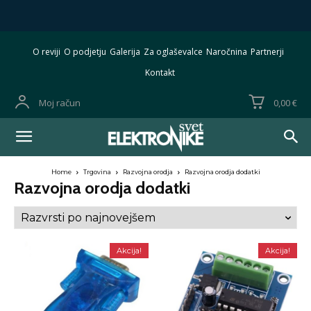
O reviji
O podjetju
Galerija
Za oglaševalce
Naročnina
Partnerji
Kontakt
Moj račun
0,00 €
Home
Trgovina
Razvojna orodja
Razvojna orodja dodatki
Razvojna orodja dodatki
Akcija!
Akcija!