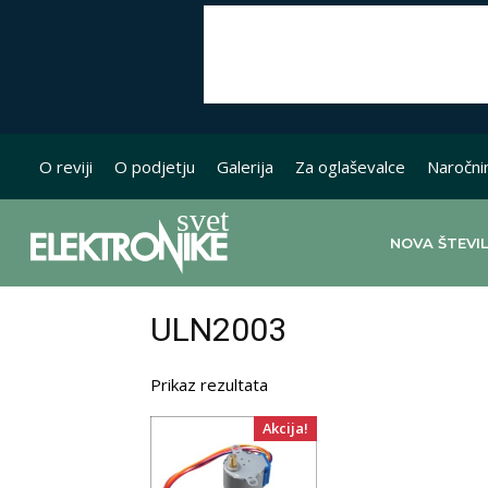
O reviji
O podjetju
Galerija
Za oglaševalce
Naročni
NOVA ŠTEVI
ULN2003
Prikaz rezultata
Akcija!