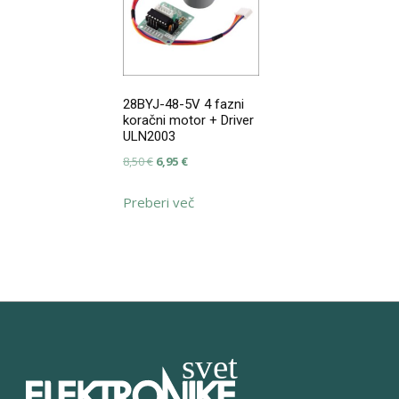
28BYJ-48-5V 4 fazni
koračni motor + Driver
ULN2003
Izvirna
Trenutna
8,50
€
6,95
€
cena
cena
Preberi več
je
je:
bila:
6,95 €.
8,50 €.