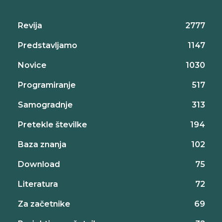
Revija
2777
Predstavljamo
1147
Novice
1030
Programiranje
517
Samogradnje
313
Pretekle številke
194
Baza znanja
102
Download
75
Literatura
72
Za začetnike
69