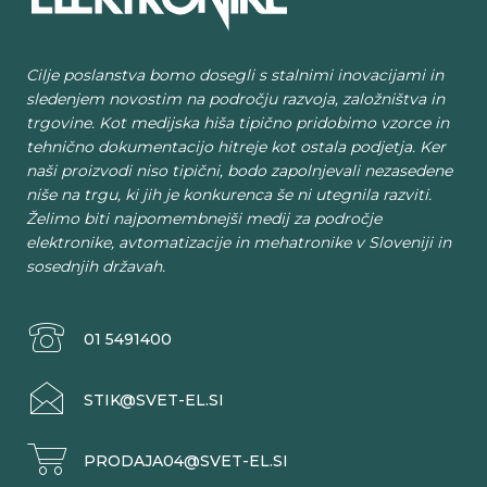
Cilje poslanstva bomo dosegli s stalnimi inovacijami in
sledenjem novostim na področju razvoja, založništva in
trgovine. Kot medijska hiša tipično pridobimo vzorce in
tehnično dokumentacijo hitreje kot ostala podjetja. Ker
naši proizvodi niso tipični, bodo zapolnjevali nezasedene
niše na trgu, ki jih je konkurenca še ni utegnila razviti.
Želimo biti najpomembnejši medij za področje
elektronike, avtomatizacije in mehatronike v Sloveniji in
sosednjih državah.
01 5491400
STIK@SVET-EL.SI
PRODAJA04@SVET-EL.SI