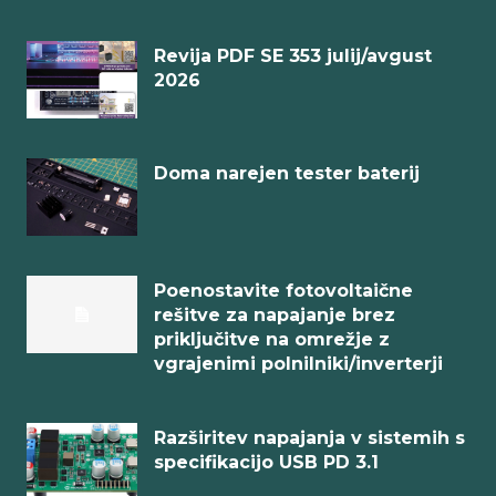
Revija PDF SE 353 julij/avgust
2026
Doma narejen tester baterij
Poenostavite fotovoltaične
rešitve za napajanje brez
priključitve na omrežje z
vgrajenimi polnilniki/inverterji
Razširitev napajanja v sistemih s
specifikacijo USB PD 3.1