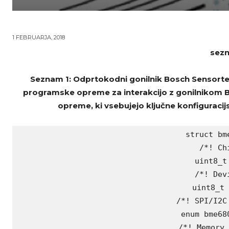
1 FEBRUARJA, 2018
sezn
Seznam 1: Odprtokodni gonilnik Bosch Sensort
programske opreme za interakcijo z gonilnikom B
opreme, ki vsebujejo ključne konfiguracij
struct bme
 /*! Chi
 uint8_t 
 /*! Devi
 uint8_t 
 /*! SPI/I2C 
 enum bme680
 /*! Memory 