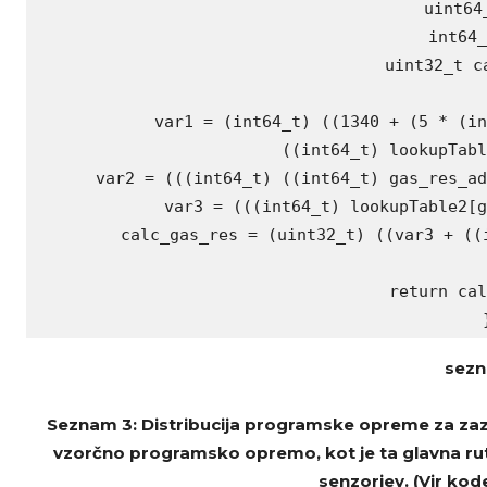
 uint64_
 int64_
 uint32_t ca
var1 = (int64_t) ((1340 + (5 * (in
 ((int64_t) lookupTabl
 var2 = (((int64_t) ((int64_t) gas_res_ad
 var3 = (((int64_t) lookupTable2[g
 calc_gas_res = (uint32_t) ((var3 + ((i
return cal
sezn
Seznam 3: Distribucija programske opreme za zazn
vzorčno programsko opremo, kot je ta glavna rutina
senzorjev. (Vir kod