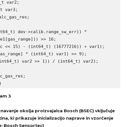
t var2;

t var3;

lc_gas_res;

t64_t) dev->calib.range_sw_err)) *

e1[gas_range])) >> 16;

c << 15) - (int64_t) (16777216)) + var1);

as_range] * (int64_t) var1) >> 9);

nt64_t) var2 >> 1)) / (int64_t) var2);

c_gas_res;

}
am 3
avanje okolja proizvajalca Bosch (BSEC) vključuje
, ki prikazuje inicializacijo naprave in vzorčenje
e: Bosch Sensortec)