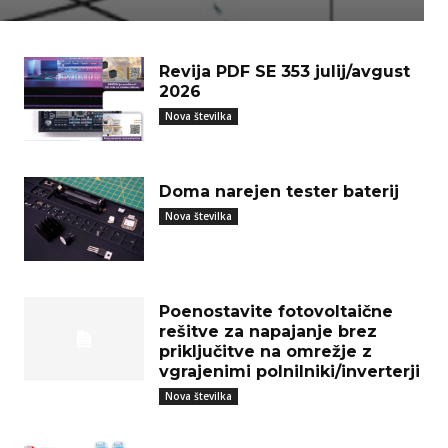
Revija PDF SE 353 julij/avgust
2026
Nova številka
Doma narejen tester baterij
Nova številka
Poenostavite fotovoltaične
rešitve za napajanje brez
priključitve na omrežje z
vgrajenimi polnilniki/inverterji
Nova številka