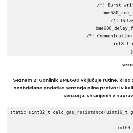
 /*! Burst writ
 bme680_com_f
 /*! Delay
 bme680_delay_f
 /*! Communication 
 int8_t c
}
sezn
Seznam 2: Gonilnik BME680 vključuje rutine, ki so z
neobdelane podatke senzorja plina pretvori v kali
senzorja, shranjenih v naprav
static uint32_t calc_gas_resistance(uint16_t g
{
 int64_