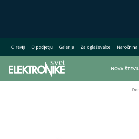
O reviji
O podjetju
Galerija
Za oglaševalce
Naročnina
NOVA ŠTEVI
Do