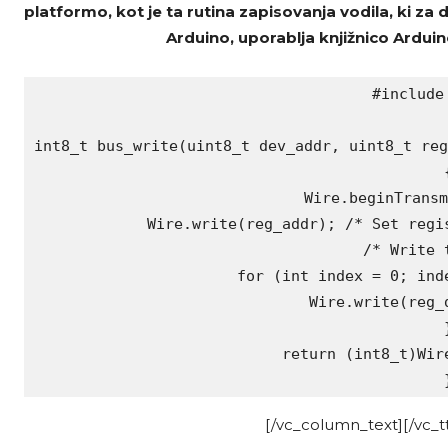
platformo, kot je ta rutina zapisovanja vodila, ki za
Arduino, uporablja knjižnico Arduin
#include 
int8_t bus_write(uint8_t dev_addr, uint8_t reg
{
 Wire.beginTransm
 Wire.write(reg_addr); /* Set regis
 /* Write t
 for (int index = 0; inde
 Wire.write(reg_d
}
 return (int8_t)Wire
[/vc_column_text][/vc_tt