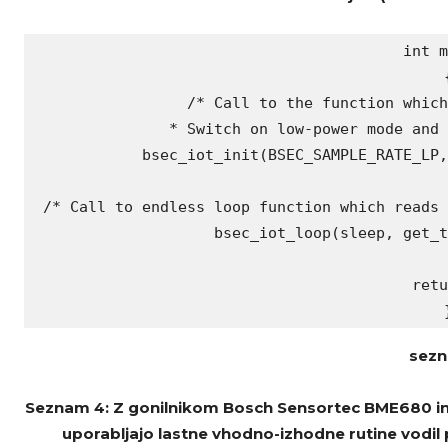
int m
{
 /* Call to the function which
 * Switch on low-power mode and 
 bsec_iot_init(BSEC_SAMPLE_RATE_LP,
 /* Call to endless loop function which reads 
 bsec_iot_loop(sleep, get_t
 retu
sezn
Seznam 4: Z gonilnikom Bosch Sensortec BME680 in
uporabljajo lastne vhodno-izhodne rutine vodil