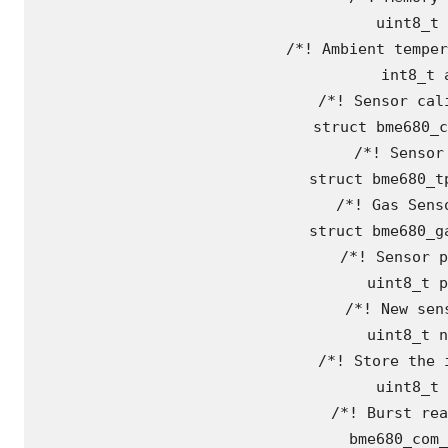
 uint8_t 
 /*! Ambient temper
 int8_t a
 /*! Sensor cali
 struct bme680_c
 /*! Sensor 
 struct bme680_tp
 /*! Gas Senso
 struct bme680_ga
 /*! Sensor p
 uint8_t p
 /*! New sens
 uint8_t n
 /*! Store the i
 uint8_t 
 /*! Burst rea
 bme680_com_