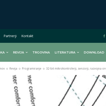
Partnerji
Kontakt
LKA
REVIJA
TRGOVINA
LITERATURA
DOWNLOAD
mov
Revija
Programiranje
32-bit mikrokontrolerji, senzorji, razvojna o