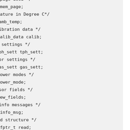
mem_page;

ature in Degree C*/

mb_temp;

bration data */

alib_data calib;

settings */

h_sett tph_sett;

r settings */

s_sett gas_sett;

ower modes */

ower_mode;

or fields */

ew_fields;

nfo messages */

info_msg;

d structure */

fptr_t read;
