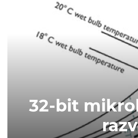
32-bit mikrok
razv