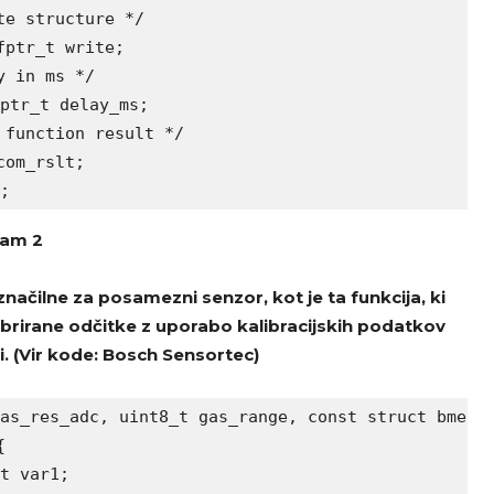
e structure */

ptr_t write;

 in ms */

ptr_t delay_ms;

function result */

om_rslt;

;
am 2
načilne za posamezni senzor, kot je ta funkcija, ki
brirane odčitke z uporabo kalibracijskih podatkov
i. (Vir kode: Bosch Sensortec)
as_res_adc, uint8_t gas_range, const struct bme680


t var1;
