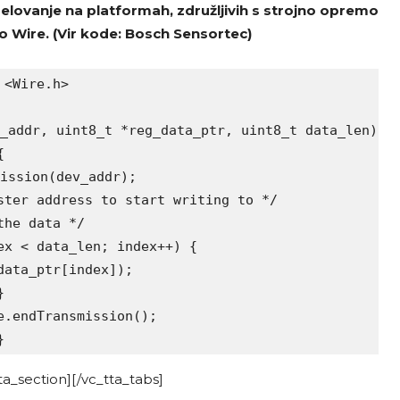
 delovanje na platformah, združljivih s strojno opremo
o Wire. (Vir kode: Bosch Sensortec)
<Wire.h>

_addr, uint8_t *reg_data_ptr, uint8_t data_len)



ission(dev_addr);

ter address to start writing to */

he data */

x < data_len; index++) {

ata_ptr[index]);



.endTransmission();

}
a_section][/vc_tta_tabs]