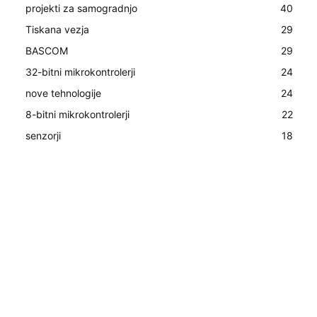
projekti za samogradnjo
40
Tiskana vezja
29
BASCOM
29
32-bitni mikrokontrolerji
24
nove tehnologije
24
8-bitni mikrokontrolerji
22
senzorji
18
_dev *dev)
