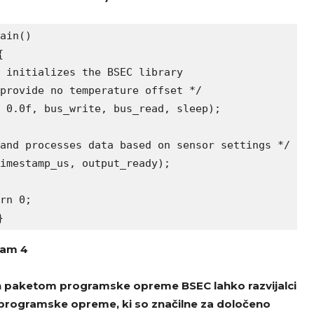
ain()



 initializes the BSEC library 

provide no temperature offset */

 0.0f, bus_write, bus_read, sleep);

and processes data based on sensor settings */

imestamp_us, output_ready);

rn 0;

}
am 4
 paketom programske opreme BSEC lahko razvijalci
 programske opreme, ki so značilne za določeno