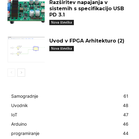
Razširitev napajanja v
sistemih s specifikacijo USB
PD 3.1
Nova številka
Uvod v FPGA Arhitekturo (2)
Nova številka
Samogradnje
61
Uvodnik
48
IoT
47
Arduino
46
programiranje
44