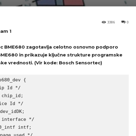
3386
0
am 1
ec BME680 zagotavlja celotno osnovno podporo
ME680 in prikazuje ključne strukture programske
ske vrednosti. (Vir kode: Bosch Sensortec)
680_dev {

p Id */

chip_id;

ce Id */

dev_idDK;

interface */

_intf intf;

page used */
