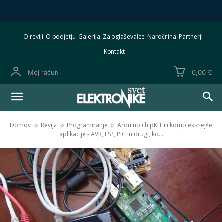
O reviji
O podjetju
Galerija
Za oglaševalce
Naročnina
Partnerji
Kontakt
Moj račun
0,00 €
Domov
Revija
Programiranje
Arduino chipKIT in kompleksnejše
aplikacije - AVR, ESP, PIC in drugi, ko...