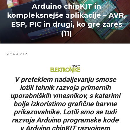
Arduino chipKIT in
kompleksnejše aplikacije – AVR,
ESP, PIC in drugi, ko gre zares
(11)
31 MAJA, 2022
V preteklem nadaljevanju smose
lotili tehnik razvoja primernih
uporabniških vmesnikov, s katerimi
bolje izkoristimo grafične barvne
prikazovalnike. Lotili smo se tudi
razvoja Arduino programske kode
v Arduino chipKIT razvojnem