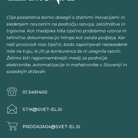
Cilje poslanstva bomo dosegli s stalnimi inovacijami in
sledenjem novostim na področju razvoja, založništva in
trgovine. Kot medijska hiša tipično pridobimo vzorce in
tehnično dokumentacijo hitreje kot ostala podjetja. Ker
naši proizvodi niso tipični, bodo zapolnjevali nezasedene
niše na trgu, ki jih je konkurenca še ni utegnila razviti.
Želimo biti najpomembnejši medij za področje
elektronike, avtomatizacije in mehatronike v Sloveniji in
sosednjih državah.
01 5491400
STIK@SVET-EL.SI
PRODAJA04@SVET-EL.SI