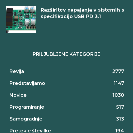
Razširitev napajanja v sistemih s
specifikacijo USB PD 3.1
PRILJUBLJENE KATEGORIJE
Revija
2777
Predstavljamo
1147
Novice
1030
Programiranje
517
Samogradnje
313
Pretekle številke
194