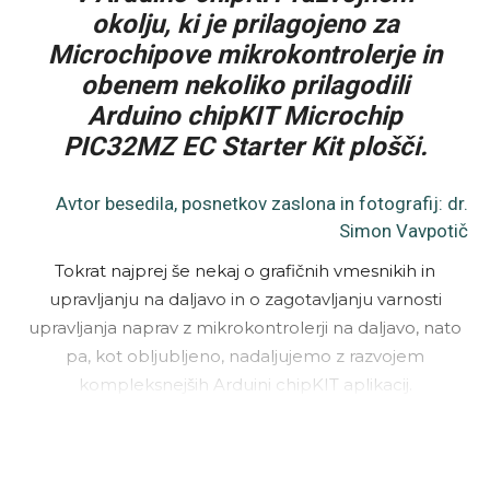
okolju, ki je prilagojeno za
Microchipove mikrokontrolerje in
obenem nekoliko prilagodili
Arduino chipKIT Microchip
PIC32MZ EC Starter Kit plošči.
Avtor besedila, posnetkov zaslona in fotografij: dr.
Simon Vavpotič
Tokrat najprej še nekaj o grafičnih vmesnikih in
upravljanju na daljavo in o zagotavljanju varnosti
upravljanja naprav z mikrokontrolerji na daljavo, nato
pa, kot obljubljeno, nadaljujemo z razvojem
kompleksnejših Arduini chipKIT aplikacij.