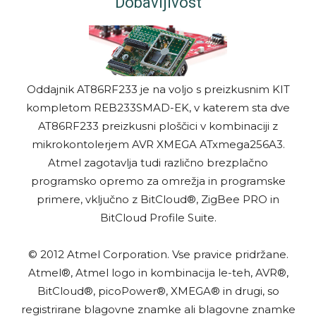
Dobavljivost
Oddajnik AT86RF233 je na voljo s preizkusnim KIT
kompletom REB233SMAD-EK, v katerem sta dve
AT86RF233 preizkusni ploščici v kombinaciji z
mikrokontolerjem AVR XMEGA ATxmega256A3.
Atmel zagotavlja tudi različno brezplačno
programsko opremo za omrežja in programske
primere, vključno z BitCloud®, ZigBee PRO in
BitCloud Profile Suite.
© 2012 Atmel Corporation. Vse pravice pridržane.
Atmel®, Atmel logo in kombinacija le-teh, AVR®,
BitCloud®, picoPower®, XMEGA® in drugi, so
registrirane blagovne znamke ali blagovne znamke