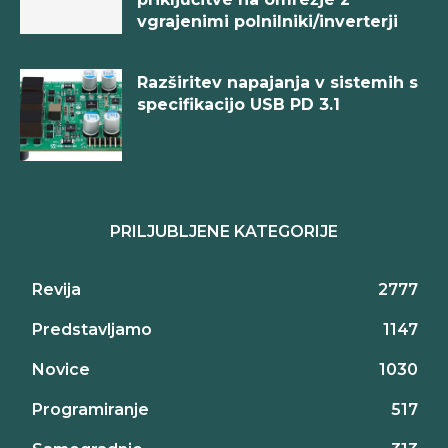
vgrajenimi polnilniki/inverterji
Razširitev napajanja v sistemih s
specifikacijo USB PD 3.1
PRILJUBLJENE KATEGORIJE
Revija
2777
Predstavljamo
1147
Novice
1030
Programiranje
517