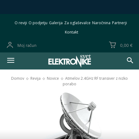
O reviji
O podjetju
Galerija
Za oglaševalce
Naročnina
Partnerji
Kontakt
Moj račun
0,00 €
Domov
Revija
Novice
Atmelov 2.4GHz RF transiver z nizko
porabo