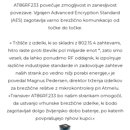
AT86RF233 povečuje zmogljivost in zanesljivost
povezave. Vgrajen Advanced Encryption Standard
(AES) zagotavlja varno brezžično komunikacijo od
točke do točke.
» Tržišče z izdelki, ki so skladni z 802.15.4 zahtevami,
hitro raste proti številki pol milijarde enot *, zato smo
veseli, da lahko ponudimo RF oddajnik, ki izpolnjuje
različne industrijske standarde in zadovoljuje zahteve
naših strank po vedno nižji porabi energije,« je
povedal Magnus Pedersen, direktor trženja izdelkov
za brezžične rešitve z mikrokontrolerji pri Atmelu.
»Transiver AT86RF233 bo našim strankam omogočil,
da ustvarijo vrhunske brezžične izdelke, ki bodo
zagotavljali dolgo življenjsko dobo baterije, po katerih
povprašujejo njihovi kupci.«