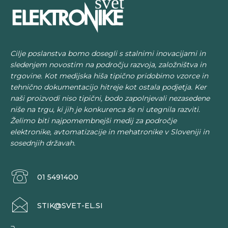
Cilje poslanstva bomo dosegli s stalnimi inovacijami in
sledenjem novostim na področju razvoja, založništva in
trgovine. Kot medijska hiša tipično pridobimo vzorce in
tehnično dokumentacijo hitreje kot ostala podjetja. Ker
naši proizvodi niso tipični, bodo zapolnjevali nezasedene
niše na trgu, ki jih je konkurenca še ni utegnila razviti.
Želimo biti najpomembnejši medij za področje
elektronike, avtomatizacije in mehatronike v Sloveniji in
sosednjih državah.
01 5491400
STIK@SVET-EL.SI