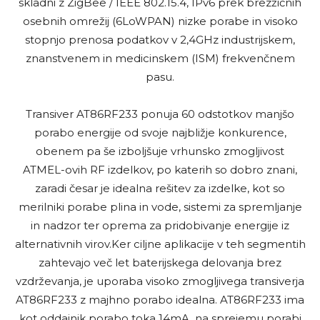
skladni z ZigBee / IEEE 802.15.4, IPv6 prek brezžičnih
osebnih omrežij (6LoWPAN) nizke porabe in visoko
stopnjo prenosa podatkov v 2,4GHz industrijskem,
znanstvenem in medicinskem (ISM) frekvenčnem
pasu.
Transiver AT86RF233 ponuja 60 odstotkov manjšo
porabo energije od svoje najbližje konkurence,
obenem pa še izboljšuje vrhunsko zmogljivost
ATMEL-ovih RF izdelkov, po katerih so dobro znani,
zaradi česar je idealna rešitev za izdelke, kot so
merilniki porabe plina in vode, sistemi za spremljanje
in nadzor ter oprema za pridobivanje energije iz
alternativnih virov.Ker ciljne aplikacije v teh segmentih
zahtevajo več let baterijskega delovanja brez
vzdrževanja, je uporaba visoko zmogljivega transiverja
AT86RF233 z majhno porabo idealna. AT86RF233 ima
kot oddajnik porabo toka
14mA, na sprejemu porabi