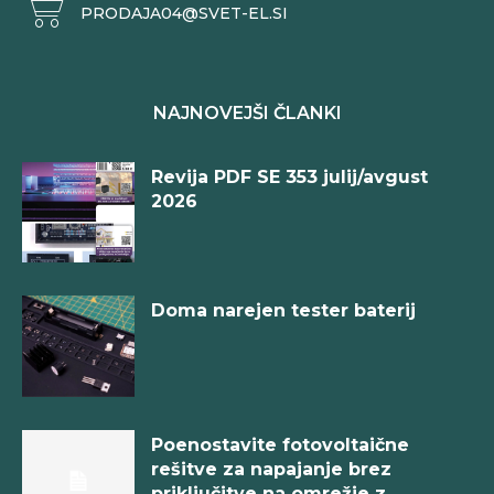
PRODAJA04@SVET-EL.SI
NAJNOVEJŠI ČLANKI
Revija PDF SE 353 julij/avgust
2026
Doma narejen tester baterij
Poenostavite fotovoltaične
rešitve za napajanje brez
priključitve na omrežje z