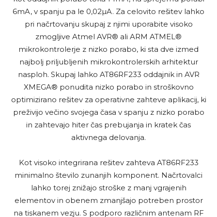
6mA, v spanju pa le 0,02µA. Za celovito rešitev lahko
pri načrtovanju skupaj z njimi uporabite visoko
zmogljive Atmel AVR® ali ARM ATMEL®
mikrokontrolerje z nizko porabo, ki sta dve izmed
najbolj priljubljenih mikrokontrolerskih
arhitektur
nasploh. Skupaj lahko AT86RF233 oddajnik in AVR
XMEGA® ponudita nizko porabo in stroškovno
optimizirano rešitev za operativne zahteve aplikacij, ki
preživijo večino svojega časa v spanju z nizko porabo
in zahtevajo hiter čas prebujanja in kratek čas
aktivnega delovanja.
Kot visoko integrirana rešitev zahteva AT86RF233
minimalno število zunanjih komponent. Načrtovalci
lahko torej znižajo stroške z manj vgrajenih
elementov in obenem zmanjšajo potreben prostor
na tiskanem vezju. S podporo različnim antenam RF