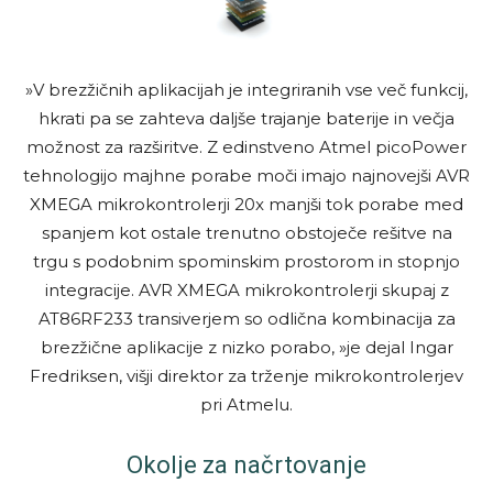
»V brezžičnih aplikacijah je integriranih vse več funkcij,
hkrati pa se zahteva daljše trajanje baterije in večja
možnost za razširitve. Z edinstveno Atmel picoPower
tehnologijo majhne porabe moči imajo najnovejši AVR
XMEGA mikrokontrolerji 20x manjši tok porabe med
spanjem kot ostale trenutno obstoječe rešitve na
trgu s podobnim spominskim prostorom in stopnjo
integracije. AVR XMEGA mikrokontrolerji skupaj z
AT86RF233 transiverjem so odlična kombinacija za
brezžične aplikacije z nizko porabo, »je dejal Ingar
Fredriksen, višji direktor za trženje mikrokontrolerjev
pri Atmelu.
Okolje za načrtovanje