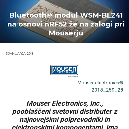
Bluetooth® modul WSM-BL241
na osnovi nRF52 že na zalogi pri
Mouserju
3 JANUARJA, 2018
Mouser electronics®
2018_259_28
Mouser Electronics, Inc.,
pooblaščeni svetovni distributer z
najnovejšimi polprevodniki in
elektronskimi komponentami, ima