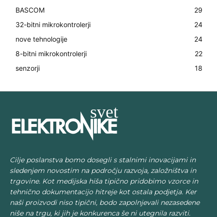
BASCOM
29
32-bitni mikrokontrolerji
24
nove tehnologije
24
8-bitni mikrokontrolerji
22
senzorji
18
Cilje poslanstva bomo dosegli s stalnimi inovacijami in
sledenjem novostim na področju razvoja, založništva in
trgovine. Kot medijska hiša tipično pridobimo vzorce in
tehnično dokumentacijo hitreje kot ostala podjetja. Ker
naši proizvodi niso tipični, bodo zapolnjevali nezasedene
niše na trgu, ki jih je konkurenca še ni utegnila razviti.