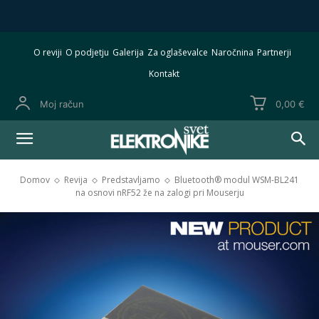
O reviji
O podjetju
Galerija
Za oglaševalce
Naročnina
Partnerji
Kontakt
Moj račun
0,00 €
Domov
Revija
Predstavljamo
Bluetooth® modul WSM-BL241
na osnovi nRF52 že na zalogi pri Mouserju