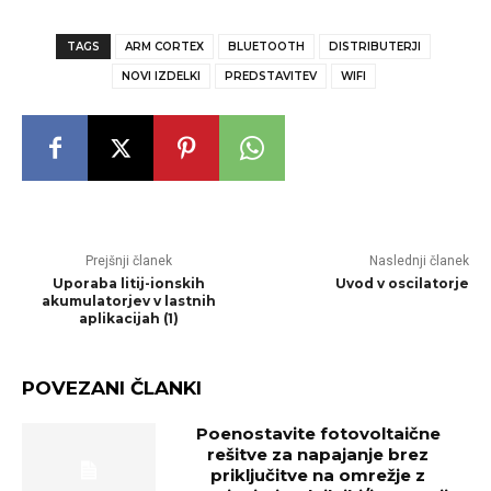
TAGS
ARM CORTEX
BLUETOOTH
DISTRIBUTERJI
NOVI IZDELKI
PREDSTAVITEV
WIFI
Prejšnji članek
Naslednji članek
Uporaba litij-ionskih
Uvod v oscilatorje
akumulatorjev v lastnih
aplikacijah (1)
POVEZANI ČLANKI
Poenostavite fotovoltaične
rešitve za napajanje brez
priključitve na omrežje z