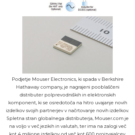
Podjetje Mouser Electronics, ki spada v Berkshire
Hathaway company, je nagrajeni pooblaščeni
distributer polprevodniških in elektronskih
komponent, ki se osredotoča na hitro uvajanje novih
izdelkov svojih partnerjev v načrtovanje novih izdelkov.
Spletna stran globalnega distributerja, Mouser.com je
na voljo v več jezikih in valutah, ter ima na zalogi več
kot 4 milijone izdelkov od več kot 600 proizvajalcev.