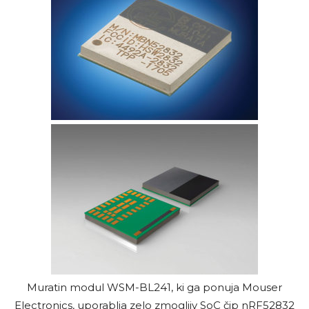
Muratin modul WSM-BL241, ki ga ponuja Mouser
Electronics, uporablja zelo zmogljiv SoC čip nRF52832