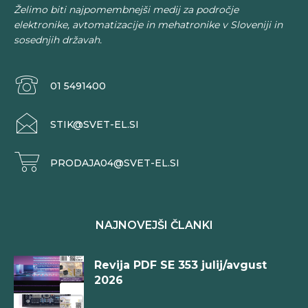
Želimo biti najpomembnejši medij za področje
elektronike, avtomatizacije in mehatronike v Sloveniji in
sosednjih državah.
01 5491400
STIK@SVET-EL.SI
PRODAJA04@SVET-EL.SI
NAJNOVEJŠI ČLANKI
Revija PDF SE 353 julij/avgust
2026