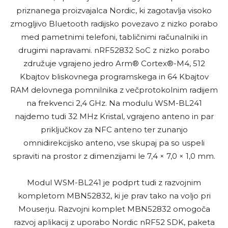
priznanega proizvajalca Nordic, ki zagotavlja visoko
zmogljivo Bluetooth radijsko povezavo z nizko porabo
med pametnimi telefoni, tabličnimi računalniki in
drugimi napravami. nRF52832 SoC z nizko porabo
združuje vgrajeno jedro Arm® Cortex®-M4, 512
Kbajtov bliskovnega programskega in 64 Kbajtov
RAM delovnega pomnilnika z večprotokolnim radijem
na frekvenci 2,4 GHz. Na modulu WSM-BL241
najdemo tudi 32 MHz Kristal, vgrajeno anteno in par
priključkov za NFC anteno ter zunanjo
omnidirekcijsko anteno, vse skupaj pa so uspeli
spraviti na prostor z dimenzijami le 7,4 × 7,0 × 1,0 mm.
Modul WSM-BL241 je podprt tudi z razvojnim
kompletom MBN52832, ki je prav tako na voljo pri
Mouserju. Razvojni komplet MBN52832 omogoča
razvoj aplikacij z uporabo Nordic nRF52 SDK, paketa