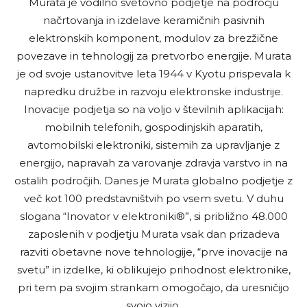
Murata je vodilno svetovno podjetje na področju
načrtovanja in izdelave keramičnih pasivnih
elektronskih komponent, modulov za brezžične
povezave in tehnologij za pretvorbo energije. Murata
je od svoje ustanovitve leta 1944 v Kyotu prispevala k
napredku družbe in razvoju elektronske industrije.
Inovacije podjetja so na voljo v številnih aplikacijah:
mobilnih telefonih, gospodinjskih aparatih,
avtomobilski elektroniki, sistemih za upravljanje z
energijo, napravah za varovanje zdravja varstvo in na
ostalih področjih. Danes je Murata globalno podjetje z
več kot 100 predstavništvih po vsem svetu. V duhu
slogana “Inovator v elektroniki®”, si približno 48.000
zaposlenih v podjetju Murata vsak dan prizadeva
razviti obetavne nove tehnologije, “prve inovacije na
svetu” in izdelke, ki oblikujejo prihodnost elektronike,
pri tem pa svojim strankam omogočajo, da uresničijo
svojo vizijo.