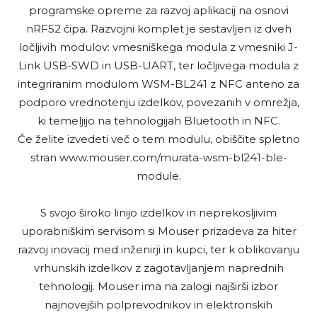
programske opreme za razvoj aplikacij na osnovi
nRF52 čipa. Razvojni komplet je sestavljen iz dveh
ločljivih modulov: vmesniškega modula z vmesniki J-
Link USB-SWD in USB-UART, ter ločljivega modula z
integriranim modulom WSM-BL241 z NFC anteno za
podporo vrednotenju izdelkov, povezanih v omrežja,
ki temeljijo na tehnologijah Bluetooth in NFC.
Če želite izvedeti več o tem modulu, obiščite spletno
stran www.mouser.com/murata-wsm-bl241-ble-
module.
S svojo široko linijo izdelkov in neprekosljivim
uporabniškim servisom si Mouser prizadeva za hiter
razvoj inovacij med inženirji in kupci, ter k oblikovanju
vrhunskih izdelkov z zagotavljanjem naprednih
tehnologij. Mouser ima na zalogi najširši izbor
najnovejših polprevodnikov in elektronskih