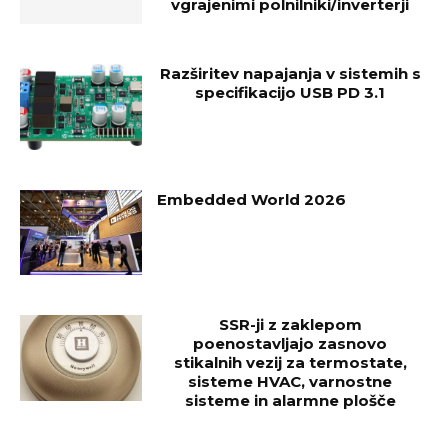
vgrajenimi polnilniki/inverterji
Razširitev napajanja v sistemih s
specifikacijo USB PD 3.1
Embedded World 2026
SSR-ji z zaklepom
poenostavljajo zasnovo
stikalnih vezij za termostate,
sisteme HVAC, varnostne
sisteme in alarmne plošče