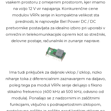
vsakem prostoru z omejenim prostorom, kjer imamo
na voljo 12 V vir napajanja. Konkurenčne cene
modulov VRPx serije in kompaktna velikost sta
prednosti, ki najnovejše Bel Power DC / DC
pretvornike postavljata za idealno izbiro pri uporabi v
omrežni in telekomunikacijski opremi kot so strežniki,
delovne postaje, računalniki in zunanje naprave.
Ima tudi priključek za daljinski vklop / izklop, nizko
nihanje toka z diferencialnim zaznavanjem na daljavo,
poleg tega pa moduli VRPx serije delujejo s fiksno
stikalno frekvenco (400 kHz ali 500 kHz, odvisno od
modula). Ponašajo se z nadzornimi in zaščitnimi
funkcijami, vključno s podnapetostnim izklopom,
pretokovno zaščito in zaščito pred kratkim stikom na