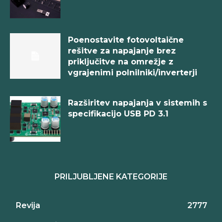
Poenostavite fotovoltaične
rešitve za napajanje brez
priključitve na omrežje z
vgrajenimi polnilniki/inverterji
Razširitev napajanja v sistemih s
specifikacijo USB PD 3.1
PRILJUBLJENE KATEGORIJE
Revija
2777