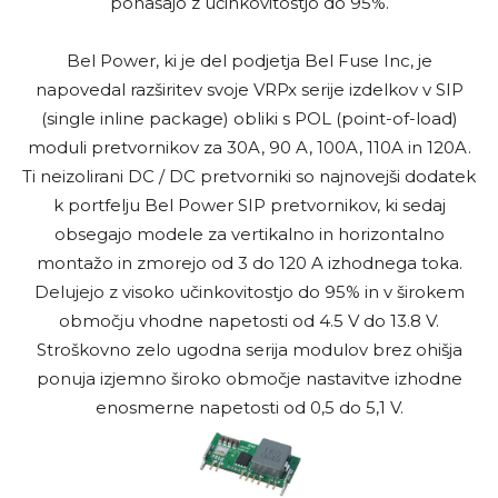
ponašajo z učinkovitostjo do 95%.
Bel Power, ki je del podjetja Bel Fuse Inc, je
napovedal razširitev svoje VRPx serije izdelkov
v SIP
(single inline package) obliki s POL (point-of-load)
moduli pretvornikov za 30A, 90 A, 100A, 110A in 120A.
Ti neizolirani DC / DC pretvorniki so najnovejši dodatek
k portfelju Bel Power SIP pretvornikov, ki sedaj
obsegajo modele za vertikalno in horizontalno
montažo in zmorejo od 3 do 120 A izhodnega toka.
Delujejo z visoko učinkovitostjo do 95% in v širokem
območju vhodne napetosti od 4.5 V do 13.8 V.
Stroškovno zelo ugodna serija modulov brez ohišja
ponuja izjemno široko območje nastavitve izhodne
enosmerne napetosti od 0,5
do 5,1 V.