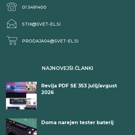
01 5491400
STIK@SVET-EL.SI
PRODAJA04@SVET-EL.SI
NAJNOVEJŠI ČLANKI
Revija PDF SE 353 julij/avgust
2026
Doma narejen tester baterij