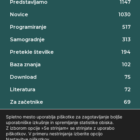
Predstavljamo
1147
Novice
1030
Programiranje
517
Samogradnje
313
Pretekle številke
194
Baza znanja
102
Download
75
Literatura
72
Za začetnike
69
Projekti za začetnike
32
Spletno mesto uporablja piškotke za zagotavljanje boljše
uporabniške izkušnje in spremljanje statistike obiska.
Z izborom opcije »Se strinjam« se strinjate z uporabo
piškotkov. V primeru nestrinjanja izberite opcijo
Nastavitve piškotkov
.