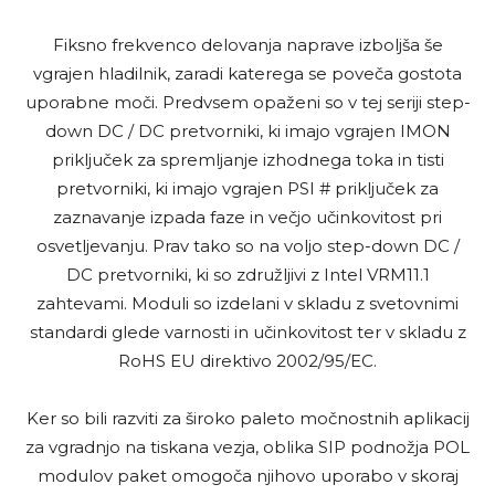
Fiksno frekvenco delovanja naprave izboljša še
vgrajen hladilnik, zaradi katerega se poveča gostota
uporabne moči. Predvsem opaženi so v tej seriji step-
down DC / DC pretvorniki, ki imajo vgrajen IMON
priključek za spremljanje izhodnega toka in tisti
pretvorniki, ki imajo vgrajen PSI # priključek za
zaznavanje izpada faze in večjo učinkovitost pri
osvetljevanju. Prav tako so na voljo step-down DC /
DC pretvorniki, ki so združljivi z Intel VRM11.1
zahtevami. Moduli so izdelani v skladu z svetovnimi
standardi glede varnosti in učinkovitost ter v skladu z
RoHS EU direktivo 2002/95/EC.
Ker so bili razviti za široko paleto močnostnih aplikacij
za vgradnjo na tiskana vezja, oblika SIP podnožja POL
modulov paket omogoča njihovo uporabo v skoraj