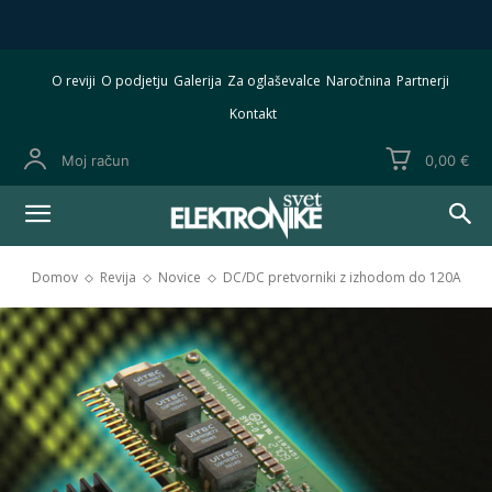
O reviji
O podjetju
Galerija
Za oglaševalce
Naročnina
Partnerji
Kontakt
Moj račun
0,00 €
Domov
Revija
Novice
DC/DC pretvorniki z izhodom do 120A