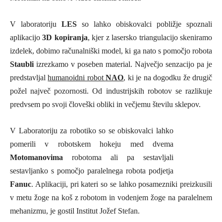
V laboratoriju
LES
so lahko obiskovalci pobližje spoznali
aplikacijo
3D kopiranja
, kjer
z lasersko triangulacijo skeniramo
izdelek, dobimo računalniški model, ki ga nato s pomočjo robota
Staubli
izrezkamo v poseben material. Največjo senzacijo pa je
predstavljal
humanoidni robot
NAO
, ki je na dogodku že drugič
požel največ pozornosti. Od industrijskih robotov se razlikuje
predvsem po svoji človeški obliki in večjemu številu sklepov.
V Laboratoriju za robotiko so se obiskovalci lahko
pomerili v robotskem hokeju med dvema
Motomanovima
robotoma ali pa sestavljali
sestavljanko s pomočjo paralelnega robota podjetja
Fanuc
. Aplikaciji, pri kateri so se lahko posamezniki preizkusili
v metu žoge na koš z robotom in vodenjem žoge na paralelnem
mehanizmu, je gostil Institut Jožef Stefan.