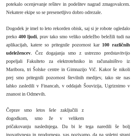
potekalo ocenjevanje rešitev in podelitev nagrad zmagovalcem.
Nekatere ekipe so se presenetljivo dobro odrezale.
Dogodek je imel to leto rekorden obisk, saj si je robote ogledalo
preko
400 ljudi
, prav tako smo veliko udeležbo beležili tudi na
aplikacijah, katere so pritegnile pozornost kar
100 različnih
udeležencev
. Čez dogajanja smo z ustrezno predstavitvijo
popeljali Fakulteto za elektrotehniko in računalništvo iz
Maribora, tri Šolske centre in Gimnazijo Vič. Kakor še nikoli
prej smo pritegnili pozornost številnih medijev, tako ste nas
lahko zasledili v Financah, v oddajah Šouvizija, Ugriznimo v
znanost in Odmevih.
Čeprav smo letos šele zaključili z
dogodkom, smo že v velikem
pričakovanju naslednjega. Da bi le tega naredili še bolj
inovativnega in prodornega, vas pozivamo, da na spletni strani