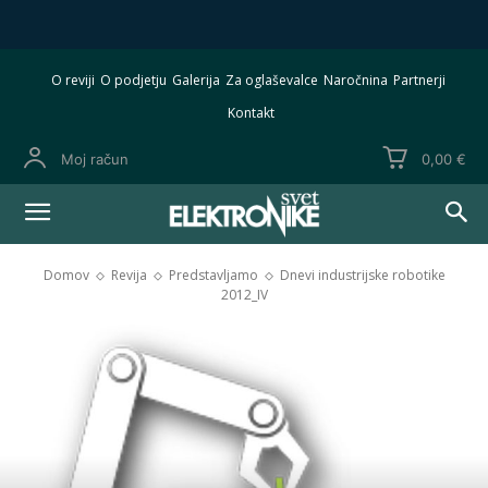
O reviji
O podjetju
Galerija
Za oglaševalce
Naročnina
Partnerji
Kontakt
Moj račun
0,00 €
Domov
Revija
Predstavljamo
Dnevi industrijske robotike
2012_IV