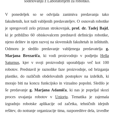
sodelovanju z Laboratorijem za robotiko.
V ponedeljek so se odvijala zanimiva predavanja tako
fakultetnih, kot tudi vabljenih predavateljev. O osnovah robotike
je spregovoril zelo priznan strokovnjak,
prof. dr. Tadej Bajd
,
ki je približno 60 obiskovalcem predstavil definicijo robotike,
njeno delitev in njen razvoj na slovenskih fakultetah in inštitutih.
Odmoru je sledilo predavanje vabljenega predavatelja
g.
Marjana Brezariča
, ki vodi proizvodnjo v podjetju
Hella
Saturnus
, kjer v svoji proizvodnji uporabljajo več kot 100
robotov. Predstavil je
raznolike faze proizvodnje, od brizganja
plastike, do različnih obdelovalnih postopkov na izdelkih, ki
morajo biti na koncu funkcijsko in vizualno popolni.
Sledilo je
še predavanje
g. Marjana Adamiča
, ki nas je
popeljal skozi
proces uvajanja robotov v
Uniorju
. Tematika je zajemala
izgradnjo robotske aplikacije od začetka, tehničnih idejnih
rešitev, do notranje organizacije tima, razporeditve dela, izvedbe