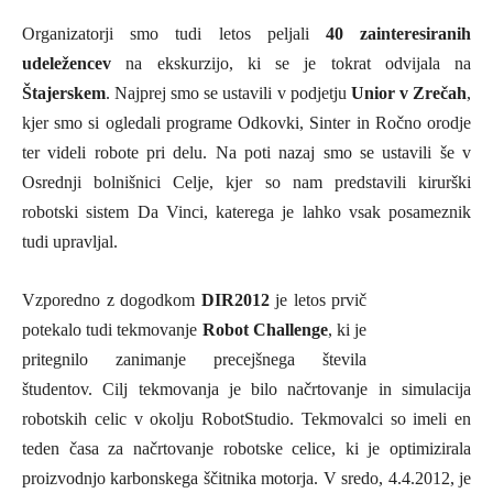
Organizatorji smo tudi letos peljali
40 zainteresiranih
udeležencev
na ekskurzijo, ki se je tokrat odvijala na
Štajerskem
. Najprej smo se ustavili v podjetju
Unior v Zrečah
,
kjer smo si ogledali programe Odkovki, Sinter in Ročno orodje
ter videli robote pri delu. Na poti nazaj smo se ustavili še v
Osrednji bolnišnici Celje, kjer so nam predstavili kir
urški
robotski sistem Da Vinci, katerega je lahko vsak posameznik
tudi upravljal.
Vzporedno z dogodkom
DIR2012
je letos prvič
potekalo tudi tekmovanje
Robot Challenge
, ki je
pritegnilo zanimanje precejšnega števila
študentov. Cilj tekmovanja je bilo načrtovanje in simulacija
robotskih celic v okolju RobotStudio. Tekmovalci so imeli en
teden časa za načrtovanje robotske celice, ki je optimizirala
proizvodnjo karbonskega ščitnika motorja. V sredo, 4.4.2012, je