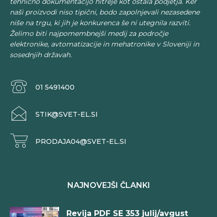
tehnično dokumentacijo hitreje kot ostala podjetja. Ker
naši proizvodi niso tipični, bodo zapolnjevali nezasedene
niše na trgu, ki jih je konkurenca še ni utegnila razviti.
Želimo biti najpomembnejši medij za področje
elektronike, avtomatizacije in mehatronike v Sloveniji in
sosednjih državah.
01 5491400
STIK@SVET-EL.SI
PRODAJA04@SVET-EL.SI
NAJNOVEJŠI ČLANKI
Revija PDF SE 353 julij/avgust