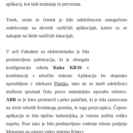
aplikacij, kot tudi testiranja in prevzema.
Torek, sredo in četrtek je bilo udeležencem omogočeno
sodelovanje na devetih različnih aplikacijah, katere so se
nahajale na štirih različnih lokacijah.
V avli Fakultete za elektrotehniko je bila
predstavljena
paletizacija, ki je obsegala
konfiguracijo robota
Kuka KR16
v
kombinaciji s tekočim trakom. Aplikacija bo dejansko
uporabljena v mlekarni
Planika
, tako da so imeli udeleženci
možnost spoznati čisto pravo industrijsko uporabo robotov.
ABB
se je letos predstavil s peko palačink, ki je bila zasnovana
na dveh robotih švedskega porekla, le tega proizvajalca. Čeprav
aplikacija ni bila tipično industrijska, je vseeno požela veliko
uspeha. Prav tako je bilo predstavljeno vodenje robota podjetja
Motoman na osnovi video sistema Kinect.