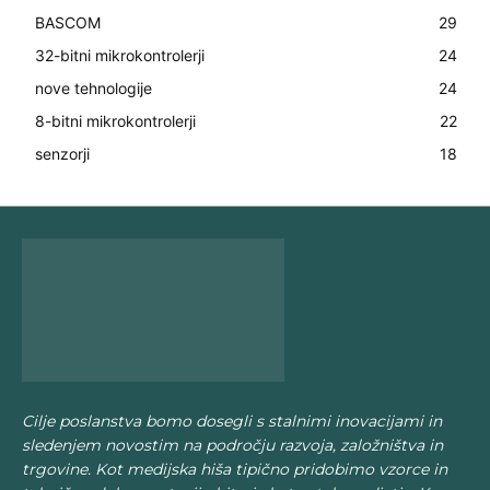
BASCOM
29
32-bitni mikrokontrolerji
24
nove tehnologije
24
8-bitni mikrokontrolerji
22
senzorji
18
Cilje poslanstva bomo dosegli s stalnimi inovacijami in
sledenjem novostim na področju razvoja, založništva in
trgovine. Kot medijska hiša tipično pridobimo vzorce in