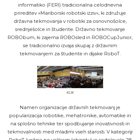
informatiko (FERI) tradicionalna celodnevna
prireditev »Mariborski robotski izziv«, ki združuje
državna tekmovanja v robotiki za osnovnošolce,
srednješolce in študente. Državno tekmovanje
ROBObum, ki zajema ROBOsled in ROBOCupJunior,
se tradicionalno izvaja skupaj z državnim
tekmovanjem za študente in dijake RoboT.
KLIK
Namen organizacije državnih tekmovanj je
popularizacija robotike, mehatronike, avtomatike in
na splošno tehnike ter spodbujanje inovativnosti in
tekmovalnosti med mladimi vseh starosti. V kategoriji
RoboT (vožnja po velikem labirintu) je sodelovalo 28