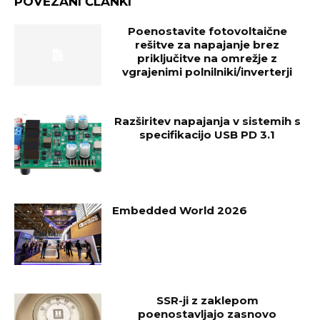
POVEZANI ČLANKI
Poenostavite fotovoltaične
rešitve za napajanje brez
priključitve na omrežje z
vgrajenimi polnilniki/inverterji
Razširitev napajanja v sistemih s
specifikacijo USB PD 3.1
Embedded World 2026
SSR-ji z zaklepom
poenostavljajo zasnovo