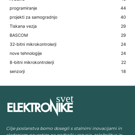
programiranje
44
projekti za samogradnjo
40
Tiskana vezja
29
BASCOM
29
32-bitni mikrokontrolerji
24
nove tehnologije
24
8-bitni mikrokontrolerji
22
senzorji
18
Cilje poslanstva bomo dosegli s stalnimi inovacijami in
sledenjem novostim na področju razvoja, založništva in