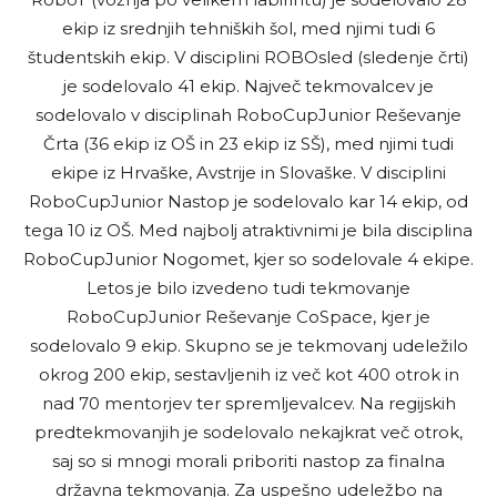
ekip iz srednjih tehniških šol, med njimi tudi 6
študentskih ekip. V disciplini ROBOsled (sledenje črti)
je sodelovalo 41 ekip. Največ tekmovalcev je
sodelovalo v disciplinah RoboCupJunior Reševanje
Črta (36 ekip iz OŠ in 23 ekip iz SŠ), med njimi tudi
ekipe iz Hrvaške, Avstrije in Slovaške. V disciplini
RoboCupJunior Nastop je sodelovalo kar 14 ekip, od
tega 10 iz OŠ. Med najbolj atraktivnimi je bila disciplina
RoboCupJunior Nogomet, kjer so sodelovale 4 ekipe.
Letos je bilo izvedeno tudi tekmovanje
RoboCupJunior Reševanje CoSpace, kjer je
sodelovalo 9 ekip. Skupno se je tekmovanj udeležilo
okrog 200 ekip, sestavljenih iz več kot 400 otrok in
nad 70 mentorjev ter spremljevalcev. Na regijskih
predtekmovanjih je sodelovalo nekajkrat več otrok,
saj so si mnogi morali priboriti nastop za finalna
državna tekmovanja. Za uspešno udeležbo na