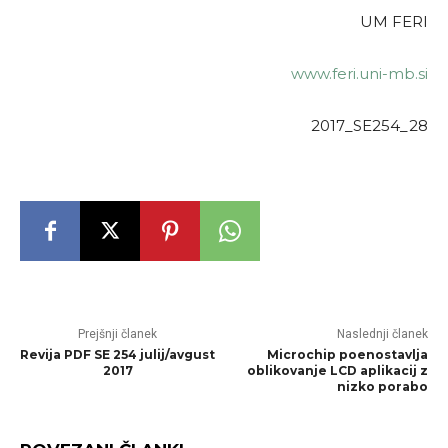
UM FERI
www.fe­ri.uni-mb.si
2017_SE254_28
Prejšnji članek
Naslednji članek
Revija PDF SE 254 julij/avgust
Microchip poenostavlja
2017
oblikovanje LCD aplikacij z
nizko porabo