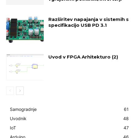
Razširitev napajanja v sistemih s
specifikacijo USB PD 3.1
Uvod v FPGA Arhitekturo (2)
Samogradnje
61
Uvodnik
48
IoT
47
Arduino
46