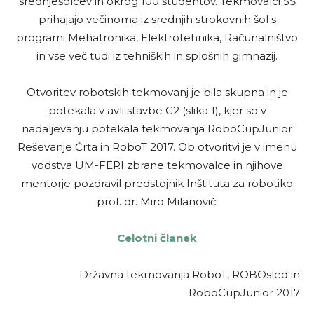
srednješolcev in okrog 100 študentov. Tekmovalci SŠ
prihajajo večinoma iz srednjih strokovnih šol s
programi Mehatronika, Elektrotehnika, Računalništvo
in vse več tudi iz tehniških in splošnih gimnazij.
Otvoritev robotskih tekmovanj je bila skupna in je
potekala v avli stavbe G2 (slika 1), kjer so v
nadaljevanju potekala tekmovanja RoboCupJunior
Reševanje Črta in RoboT 2017. Ob otvoritvi je v imenu
vodstva UM-FERI zbrane tekmovalce in njihove
mentorje pozdravil predstojnik Inštituta za robotiko
prof. dr. Miro Milanovič.
Celotni članek
Državna tekmovanja RoboT, ROBOsled in
RoboCupJunior 2017