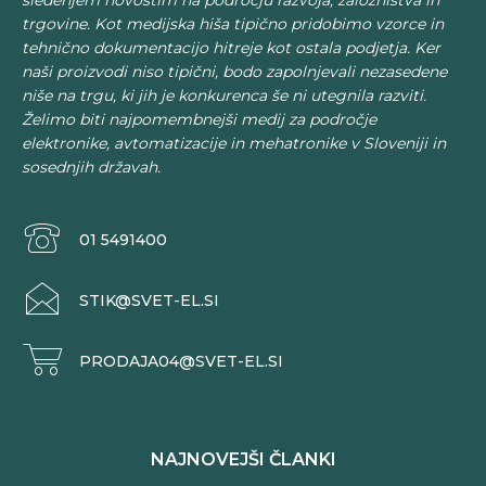
trgovine. Kot medijska hiša tipično pridobimo vzorce in
tehnično dokumentacijo hitreje kot ostala podjetja. Ker
naši proizvodi niso tipični, bodo zapolnjevali nezasedene
niše na trgu, ki jih je konkurenca še ni utegnila razviti.
Želimo biti najpomembnejši medij za področje
elektronike, avtomatizacije in mehatronike v Sloveniji in
sosednjih državah.
01 5491400
STIK@SVET-EL.SI
PRODAJA04@SVET-EL.SI
NAJNOVEJŠI ČLANKI