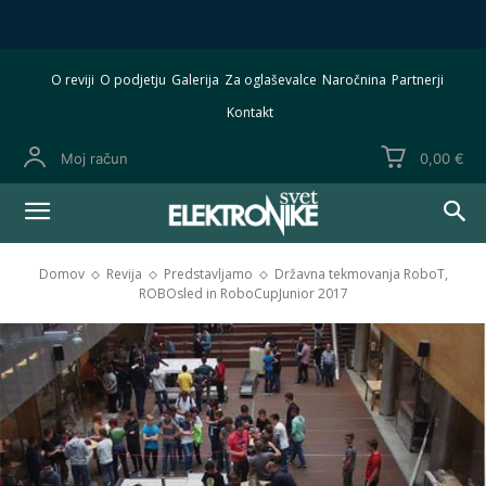
O reviji
O podjetju
Galerija
Za oglaševalce
Naročnina
Partnerji
Kontakt
Moj račun
0,00 €
Domov
Revija
Predstavljamo
Državna tekmovanja RoboT,
ROBOsled in RoboCupJunior 2017