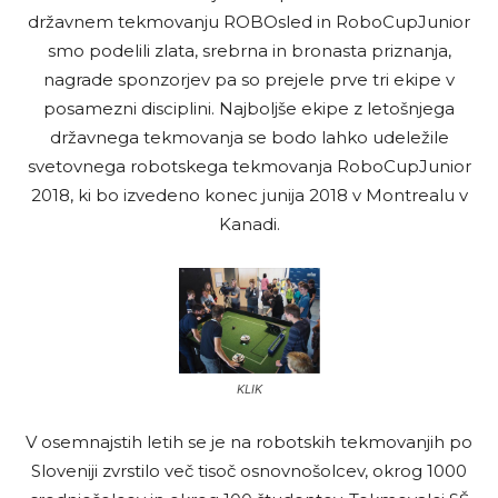
državnem tekmovanju ROBOsled in RoboCupJunior
smo podelili zlata, srebrna in bronasta priznanja,
nagrade sponzorjev pa so prejele prve tri ekipe v
posamezni disciplini. Najboljše ekipe z letošnjega
državnega tekmovanja se bodo lahko udeležile
svetovnega robotskega tekmovanja RoboCupJunior
2018, ki bo izvedeno konec junija 2018 v Montrealu v
Kanadi.
KLIK
V osemnajstih letih se je na robotskih tekmovanjih po
Sloveniji zvrstilo več tisoč osnovnošolcev, okrog 1000