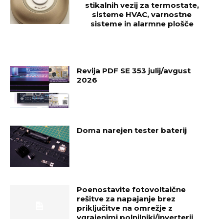
stikalnih vezij za termostate,
sisteme HVAC, varnostne
sisteme in alarmne plošče
Revija PDF SE 353 julij/avgust
2026
Doma narejen tester baterij
Poenostavite fotovoltaične
rešitve za napajanje brez
priključitve na omrežje z
vgrajenimi polnilniki/inverterji