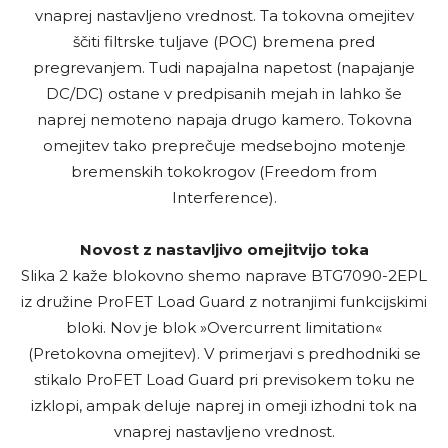
vnaprej nastavljeno vrednost. Ta tokovna omejitev
ščiti filtrske tuljave (POC) bremena pred
pregrevanjem. Tudi napajalna napetost (napajanje
DC/DC) ostane v predpisanih mejah in lahko še
naprej nemoteno napaja drugo kamero. Tokovna
omejitev tako preprečuje medsebojno motenje
bremenskih tokokrogov (Freedom from
Interference).
Novost z nastavljivo omejitvijo toka
Slika 2 kaže blokovno shemo naprave BTG7090-2EPL
iz družine ProFET Load Guard z notranjimi funkcijskimi
bloki. Nov je blok »Overcurrent limitation«
(Pretokovna omejitev). V primerjavi s predhodniki se
stikalo ProFET Load Guard pri previsokem toku ne
izklopi, ampak deluje naprej in omeji izhodni tok na
vnaprej nastavljeno vrednost.