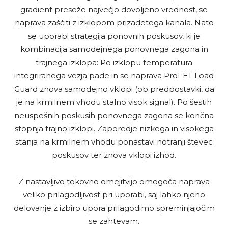
gradient preseže največjo dovoljeno vrednost, se
naprava zaščiti z izklopom prizadetega kanala. Nato
se uporabi strategija ponovnih poskusov, ki je
kombinacija samodejnega ponovnega zagona in
trajnega izklopa: Po izklopu temperatura
integriranega vezja pade in se naprava ProFET Load
Guard znova samodejno vklopi (ob predpostavki, da
je na krmilnem vhodu stalno visok signal). Po šestih
neuspešnih poskusih ponovnega zagona se končna
stopnja trajno izklopi. Zaporedje nizkega in visokega
stanja na krmilnem vhodu ponastavi notranji števec
poskusov ter znova vklopi izhod.
Z nastavljivo tokovno omejitvijo omogoča naprava
veliko prilagodljivost pri uporabi, saj lahko njeno
delovanje z izbiro upora prilagodimo spreminjajočim
se zahtevam.