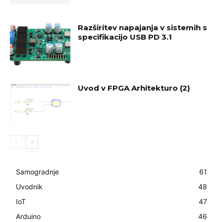
Razširitev napajanja v sistemih s
specifikacijo USB PD 3.1
Uvod v FPGA Arhitekturo (2)
Samogradnje
61
Uvodnik
48
IoT
47
Arduino
46