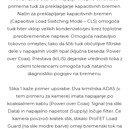
primerna tudi za preklapljanje kapacitivnih bremen.
Način za preklapljanje kapacitivnih bremen
(Capacitive Load Switching Mode – CLS) omogoča
tudi hiter vklop velikih kondenzatorjev brez toplotne
preobremenitve naprave. Omogoča nastavljivo
tokovno omejitev, tako da ščiti tudi občutljive filtrske
dele v napajalnih vodih tipal (ključna beseda: Power
over Coax). Prestava (kILIS) dejanske vrednosti toka z
ozkimi tolerancami omogoča tudi natančno
diagnostiko pogojev na bremenu.
Slika 1 kaže primer uporabe: Dva krmilnika ADAS (v
tem primeru za kamere) imata napajanje po
koaksialnem kablu (Power over Coax). Signal (na sliki:
Data) in napajalno napetost (Supply) ločuje filter. Če
kamera povzroči kratek stik, stikalo ProFET Load
Guard (na sliki modre barve) omeji bremenski tok na