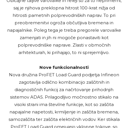
Običajne taljive varovalke in releji so za to neprimerni,
saj je njihova preklopna hitrost 100-krat nižja od
hitrosti pametnih polprevodniških naprav. To pri
preobremenitvi ogroža občutljiva bremena in
napajalnike. Poleg tega je treba pregorele varovalke
zamenjati in jih ni mogoče ponastaviti kot
polprevodniške naprave. Zlasti v območnih
arhitekturah, ki prihajajo, to ni sprejemljivo.
Nove funkcionalnosti
Nova družina ProFET Load Guard podjetja Infineon
zagotavlja odlično kombinacijo zaščitnih in
diagnostičnih funkcij za načrtovanje prihodnjih
sistemov ADAS. Prilagodljivo močnostno stikalo na
visoki strani ima številne funkcije, kot so zaščita
napajalne napetosti, krmiljenje in zaščita bremena,
samozaščita ter zaščita električnih vodov. Ker stikala
ProFET Load Guard omejujejo vklopne tokove, so