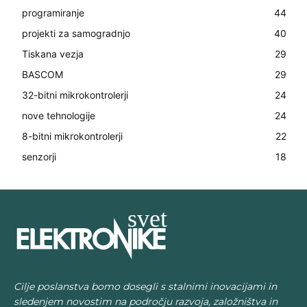
programiranje
44
projekti za samogradnjo
40
Tiskana vezja
29
BASCOM
29
32-bitni mikrokontrolerji
24
nove tehnologije
24
8-bitni mikrokontrolerji
22
senzorji
18
Cilje poslanstva bomo dosegli s stalnimi inovacijami in
sledenjem novostim na področju razvoja, založništva in