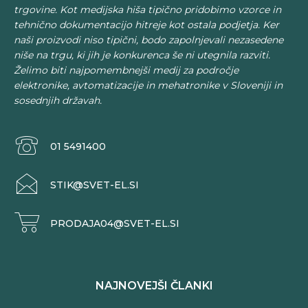
trgovine. Kot medijska hiša tipično pridobimo vzorce in
tehnično dokumentacijo hitreje kot ostala podjetja. Ker
naši proizvodi niso tipični, bodo zapolnjevali nezasedene
niše na trgu, ki jih je konkurenca še ni utegnila razviti.
Želimo biti najpomembnejši medij za področje
elektronike, avtomatizacije in mehatronike v Sloveniji in
sosednjih državah.
01 5491400
STIK@SVET-EL.SI
PRODAJA04@SVET-EL.SI
NAJNOVEJŠI ČLANKI