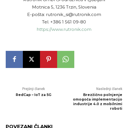
Motnica 5, 1236 Trzin, Slovenia
E-pošta: rutronik_si@rutronik.com
Tel. +386 1 561 09-80
https://www.rutronik.com
Prejšnji članek
Naslednji članek
RedCap – IoT za 5G
Brezžično polnjenje
omogoča implementacijo
industrije 4.0 z mobilnimi
roboti
POVEZANI ČLANKI