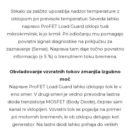
Stikalo za zaščito uporablja nadzor temperature z
izklopom pri previsoki temperaturi. Seveda lahko
napravo ProFET Load Guard izklopi tudi
mikrokrmilnik, ki jo krmili. Pri odločanju mu pomagajo
povratni signali diagnostike na priključku za
zaznavanje (Sense). Naprava tam daje točno povratno
informacijo (± 5 %) o trenutnem toku bremena.
Obvladovanje vzvratnih tokov zmanjša izgubno
moč
Naprave ProFET Load Guard lahko izklopijo tok le v
eno smer. V drugi smeri je vedno prevodna lastna
dioda tranzistorja MOSFET (Body Diode), čeprav sam
kanal ni vklopljen. Vzvratni tok se pojavlja na primer
pri motornih bremenih, ki ob izklopu delujejo kot
generator. Na lastni diodi lahko prihaja do velikih