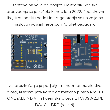
zahtevo na voljo pri podjetju Rutronik. Serijska
proizvodnja se je začela konec leta 2022. Podatkovni
list, simulacijski modeli in druga orodja so na voljo na
naslovu www.infineon.com/profetloadguard.
Za preizkušanje je podjetje Infineon pripravilo dve
plošči, ki sestavljata komplet: matična plošča ProFET
ONE4ALL MB V1 in hčerinska plošča BTG7090-2EPL
DAUGH BRD (slika 4).