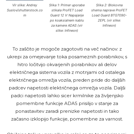
Vir slike: Andrey
Slika 1: Primer uporabe
Slika 2: Blokovna
Suslov/shutterstock.co
stikala ProFET Load
shema naprave ProFET
m
Guard 12 V: Napajanje
Load Guard BTG7090-
po koaksialnem kablu
2EPL (vir slike:
za kamere ADAS (vir
Infineon)
slike: Infineon)
To zaščito je mogoče zagotoviti na več načinov: z
ukrepi za omejevanje toka posameznih porabnikov, s
hitro ločitvijo okvarjenih porabnikov ali delov
električnega sistema vozila z motnjami od ostalega
električnega omrežja vozila, preden pride do daljših
padcev napetosti električnega omrežja vozila. Daljši
padci napetosti lahko sicer krmilnike za življenjsko
pomembne funkcije ADAS prisilijo v stanje za
ponastavitev zaradi prenizke napetosti in tako
začasno izklopijo funkcije, pomembne za varnost.