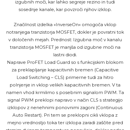
izgubnih moči, kar lahko segreje rezino in tudi
sosednje kanale, kar povzroči njihov izklop.
Značilnost izdelka »InverseOn« omogoča vklop
notranjega tranzistorja MOSFET, dokler je povratni tok
v določenih mejah. Prednost: Izgubna moč v kanalu
tranzistorja MOSFET je manjša od izgubne moči na
lastni diodi.
Naprave ProFET Load Guard so s funkcijskim blokom
za preklapljanje kapacitivnih bremen (Capacitive
Load Switching – CLS) primerne tudi za hitro
polnjenje in vklop velikih kapacitivnih bremen. V ta
namen vhod krmilimo s posebnim signalom PWM. Ta
signal PWM preklopi napravo v način CLS s strategijo
izklopov z nenehnimi ponovnimi zagoni (Continuous
Auto Restart). Pri tem se preklopni cikli vklopa z
mejno vrednostjo toka ter izklopa zaradi zaščite pred