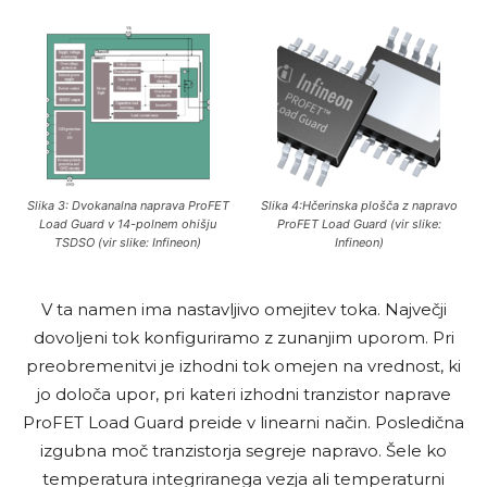
Slika 3: Dvokanalna naprava ProFET
Slika 4:Hčerinska plošča z napravo
Load Guard v 14-polnem ohišju
ProFET Load Guard (vir slike:
TSDSO (vir slike: Infineon)
Infineon)
V ta namen ima nastavljivo omejitev toka. Največji
dovoljeni tok konfiguriramo z zunanjim uporom. Pri
preobremenitvi je izhodni tok omejen na vrednost, ki
jo določa upor, pri kateri izhodni tranzistor naprave
ProFET Load Guard preide v linearni način. Posledična
izgubna moč tranzistorja segreje napravo. Šele ko
temperatura integriranega vezja ali temperaturni