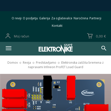
O reviji
O podjetju
Galerija
Za oglaševalce
Naročnina
Partnerji
Kontakt
Moj račun
0,00 €
Domov
Revija
Predstavljamo
Elektronska zaščita bremena z
napravami Infineon ProFET Load Guard