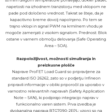
strmim dvigom temperature ponavljajo, dokler padec
napetosti na izhodnem tranzistorju med vklopom ne
pade pod določeno vrednost. Takrat se šteje, da je
kapacitivno breme dovolj napolnjeno. Po tem se
trajno vklopi in signal PWM na krmilnem vhodu je
mogoče zamenjati z visokim signalom. Prednost: Blok
ostane v varnem območju delovanja (Safe Operating
Area – SOA).
Razpoložljivost, možnosti simuliranja in
preizkusne plošče
Naprave ProFET Load Guard so pripravljene za
standard ISO 26262, zato so v podjetju Infineon
pripravili informacije v obliki priporočil za uporabo v
varnostno relevantnih napravah (Safety Application
Note – SAN), ki podpirajo integracijo naprav v
funkcionalno varen sistem. Prva izvedba je
dvokanalna naprava BTG7090-2EPL; vzorci so na