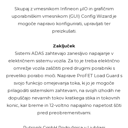
Skupaj z vmesnikom Infineon µIO in grafičnim
uporabniškim vmesnikom (GUI) Config Wizard je
mogoče napravo konfigurirati, upravljati ter
preizkušati.
Zaključek
Sistemi ADAS zahtevajo zanesljivo napajanje v
električnem sistemu vozila. Za to je treba električno
omrežje vozila zaščititi pred drugimi porabniki s
preveliko porabo moči. Naprave ProFET Load Guard s
svojo funkcijo omejevanja toka, ki jo je mogoče
prilagoditi sistemskim zahtevam, na svojih izhodih ne
dopuščajo nevarnih tokov kratkega stika in tokovnih
konic, kar breme in 12-voltno napajalno napetost ščiti
pred preobremenitvami.
Rutronik GmbH,Podružnica v Ljubljani